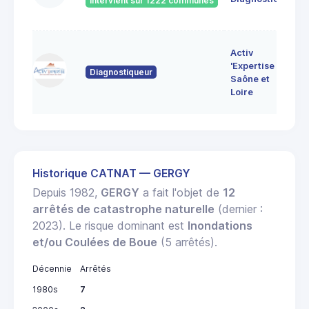
Intervient sur 1222 communes
Bo
7 
Activ
Bo
'Expertise
Diagnostiqueur
71
Saône et
MO
Loire
LE
Historique CATNAT — GERGY
Depuis 1982,
GERGY
a fait l'objet de
12
arrêtés de catastrophe naturelle
(dernier :
2023). Le risque dominant est
Inondations
et/ou Coulées de Boue
(5 arrêtés).
Décennie
Arrêtés
1980s
7