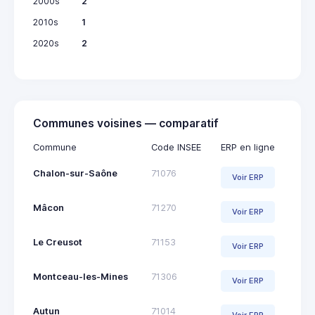
2000s
2
2010s
1
2020s
2
Communes voisines — comparatif
Commune
Code INSEE
ERP en ligne
Chalon-sur-Saône
71076
Voir ERP
Mâcon
71270
Voir ERP
Le Creusot
71153
Voir ERP
Montceau-les-Mines
71306
Voir ERP
Autun
71014