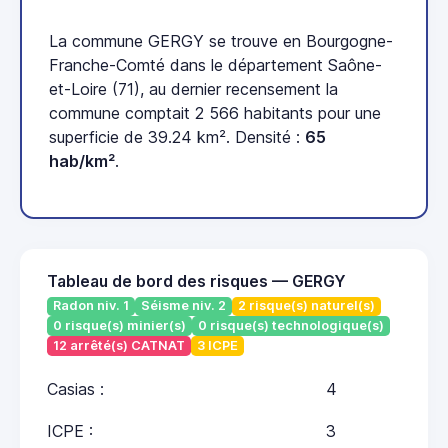
La commune GERGY se trouve en Bourgogne-
Franche-Comté dans le département Saône-
et-Loire (71), au dernier recensement la
commune comptait 2 566 habitants pour une
superficie de 39.24 km². Densité :
65
hab/km²
.
Tableau de bord des risques — GERGY
Radon niv. 1
Séisme niv. 2
2 risque(s) naturel(s)
0 risque(s) minier(s)
0 risque(s) technologique(s)
12 arrêté(s) CATNAT
3 ICPE
Casias :
4
ICPE :
3