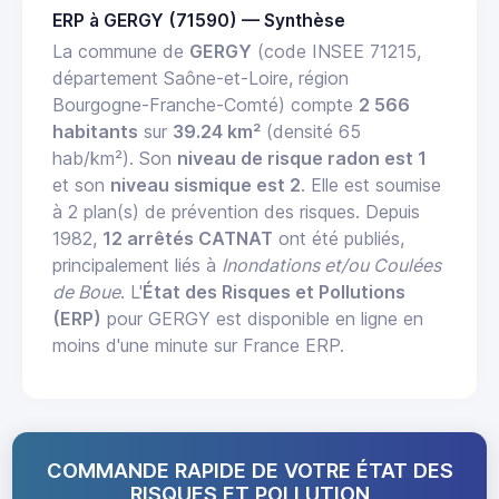
ERP à GERGY (71590) — Synthèse
La commune de
GERGY
(code INSEE 71215,
département Saône-et-Loire, région
Bourgogne-Franche-Comté) compte
2 566
habitants
sur
39.24 km²
(densité 65
hab/km²). Son
niveau de risque radon est 1
et son
niveau sismique est 2
. Elle est soumise
à 2 plan(s) de prévention des risques. Depuis
1982,
12 arrêtés CATNAT
ont été publiés,
principalement liés à
Inondations et/ou Coulées
de Boue
. L'
État des Risques et Pollutions
(ERP)
pour GERGY est disponible en ligne en
moins d'une minute sur France ERP.
COMMANDE RAPIDE DE VOTRE ÉTAT DES
RISQUES ET POLLUTION