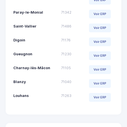
Voir ERP
Paray-le-Monial
71342
Voir ERP
Saint-Vallier
71486
Voir ERP
Digoin
71176
Voir ERP
Gueugnon
71230
Voir ERP
Charnay-lès-Mâcon
71105
Voir ERP
Blanzy
71040
Voir ERP
Louhans
71263
Voir ERP