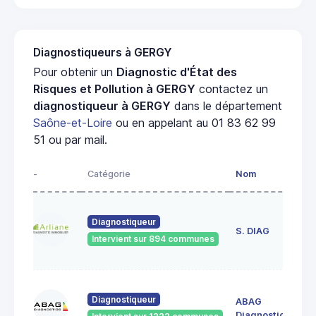
Diagnostiqueurs à GERGY
Pour obtenir un
Diagnostic d'État des
Risques et Pollution à GERGY
contactez un
diagnostiqueur à GERGY
dans le département
Saône-et-Loire
ou en appelant au 01 83 62 99
51 ou par mail.
-
Catégorie
Nom
Ad
23
Diagnostiqueur
de
S. DIAG
Intervient sur 894 communes
71
60
Diagnostiqueur
ABAG
des
71
Diagnostics