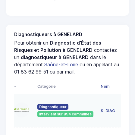
Diagnostiqueurs à GENELARD
Pour obtenir un
Diagnostic d'État des
Risques et Pollution à GENELARD
contactez
un
diagnostiqueur à GENELARD
dans le
département
Saône-et-Loire
ou en appelant au
01 83 62 99 51 ou par mail.
-
Catégorie
Nom
Ad
23
Diagnostiqueur
de
S. DIAG
Intervient sur 894 communes
71