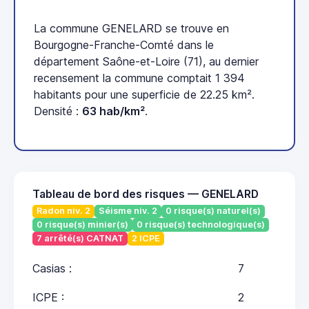
La commune GENELARD se trouve en
Bourgogne-Franche-Comté dans le
département Saône-et-Loire (71), au dernier
recensement la commune comptait 1 394
habitants pour une superficie de 22.25 km².
Densité :
63 hab/km²
.
Tableau de bord des risques — GENELARD
Radon niv. 2
Séisme niv. 2
0 risque(s) naturel(s)
0 risque(s) minier(s)
0 risque(s) technologique(s)
7 arrêté(s) CATNAT
2 ICPE
Casias :
7
ICPE :
2