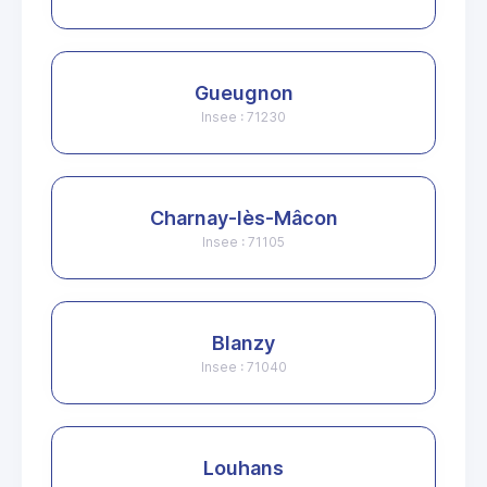
Gueugnon
Insee : 71230
Charnay-lès-Mâcon
Insee : 71105
Blanzy
Insee : 71040
Louhans