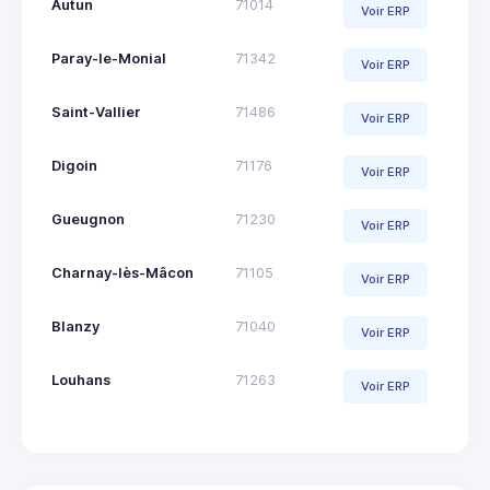
Autun
71014
Voir ERP
Paray-le-Monial
71342
Voir ERP
Saint-Vallier
71486
Voir ERP
Digoin
71176
Voir ERP
Gueugnon
71230
Voir ERP
Charnay-lès-Mâcon
71105
Voir ERP
Blanzy
71040
Voir ERP
Louhans
71263
Voir ERP