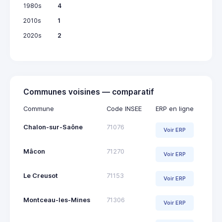
1980s
4
2010s
1
2020s
2
Communes voisines — comparatif
Commune
Code INSEE
ERP en ligne
Chalon-sur-Saône
71076
Voir ERP
Mâcon
71270
Voir ERP
Le Creusot
71153
Voir ERP
Montceau-les-Mines
71306
Voir ERP