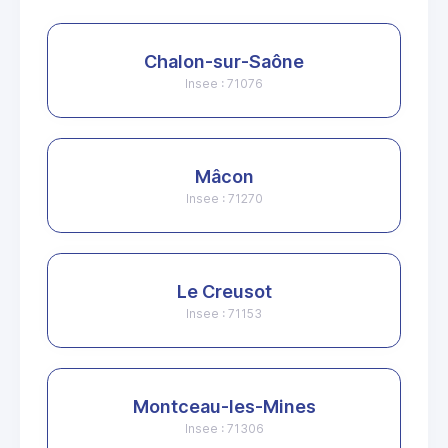
Chalon-sur-Saône
Insee : 71076
Mâcon
Insee : 71270
Le Creusot
Insee : 71153
Montceau-les-Mines
Insee : 71306