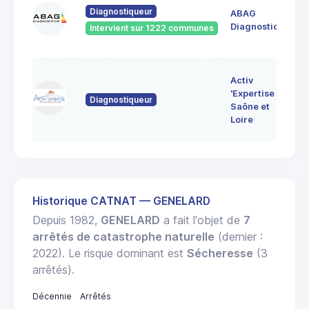
60
Diagnostiqueur
ABAG
des
71
Diagnostics
Intervient sur 1222 communes
Bo
7 
Activ
Bo
'Expertise
Diagnostiqueur
71
Saône et
MO
Loire
LE
Historique CATNAT — GENELARD
Depuis 1982,
GENELARD
a fait l'objet de
7
arrêtés de catastrophe naturelle
(dernier :
2022). Le risque dominant est
Sécheresse
(3
arrêtés).
Décennie
Arrêtés