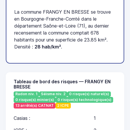
La commune FRANGY EN BRESSE se trouve
en Bourgogne-Franche-Comté dans le
département Saône-et-Loire (71), au dernier
recensement la commune comptait 678
habitants pour une superficie de 23.85 km².
Densité :
28 hab/km²
.
Tableau de bord des risques — FRANGY EN
BRESSE
Radon niv. 1
Séisme niv. 2
0 risque(s) naturel(s)
0 risque(s) minier(s)
0 risque(s) technologique(s)
13 arrêté(s) CATNAT
2 ICPE
Casias :
1