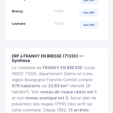
Voir ERP
Blanzy
71040
Voir ERP
Louhans
71263
Voir ERP
ERP à FRANGY EN BRESSE (71330) —
Synthèse
La commune de
FRANGY EN BRESSE
(code
INSEE 71205, département Saône-et-Loire,
région Bourgogne-Franche-Comté) compte
678 habitants
sur
23.85 km²
(densité 28
hab/km²). Son
niveau de risque radon est 1
et son
niveau sismique est 2
. Aucun plan de
prévention des risques (PPR) n'est actif sur
cette commune. Depuis 1982,
13 arrêtés