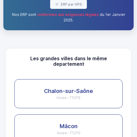
ERP par GPS
Nos ERP sont
conformes aux exigences légales
du 1er Janvier
2025.
Les grandes villes dans le même
departement
Chalon-sur-Saône
Insee : 71076
Mâcon
Insee : 71270