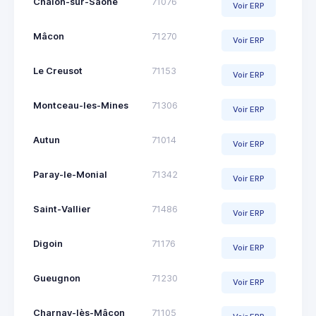
Chalon-sur-Saône
71076
Voir ERP
Mâcon
71270
Voir ERP
Le Creusot
71153
Voir ERP
Montceau-les-Mines
71306
Voir ERP
Autun
71014
Voir ERP
Paray-le-Monial
71342
Voir ERP
Saint-Vallier
71486
Voir ERP
Digoin
71176
Voir ERP
Gueugnon
71230
Voir ERP
Charnay-lès-Mâcon
71105