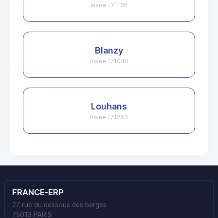
Insee : 71105
Blanzy
Insee : 71040
Louhans
Insee : 71263
FRANCE-ERP
27 rue du dessous des berges
75013 PARIS