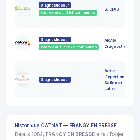
23
Diagnostiqueur
de
S. DIAG
Intervient sur 894 communes
71
60
Diagnostiqueur
ABAG
des
71
Diagnostics
Intervient sur 1222 communes
Bo
7 
Activ
Bo
'Expertise
Diagnostiqueur
71
Saône et
MO
Loire
LE
Historique CATNAT — FRANGY EN BRESSE
Depuis 1982,
FRANGY EN BRESSE
a fait l'objet