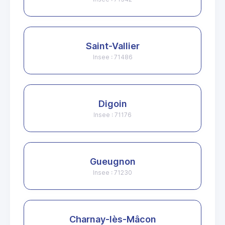
Saint-Vallier
Insee : 71486
Digoin
Insee : 71176
Gueugnon
Insee : 71230
Charnay-lès-Mâcon