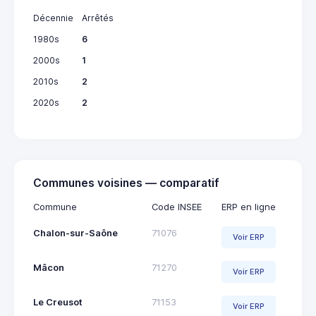
Décennie
Arrêtés
1980s
6
2000s
1
2010s
2
2020s
2
Communes voisines — comparatif
Commune
Code INSEE
ERP en ligne
Chalon-sur-Saône
71076
Voir ERP
Mâcon
71270
Voir ERP
Le Creusot
71153
Voir ERP