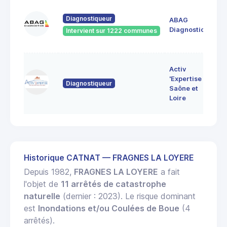
60
Diagnostiqueur
ABAG
des
71
Diagnostics
Intervient sur 1222 communes
Bo
7 
Activ
Bo
'Expertise
Diagnostiqueur
71
Saône et
MO
Loire
LE
Historique CATNAT — FRAGNES LA LOYERE
Depuis 1982,
FRAGNES LA LOYERE
a fait
l'objet de
11 arrêtés de catastrophe
naturelle
(dernier : 2023). Le risque dominant
est
Inondations et/ou Coulées de Boue
(4
arrêtés).