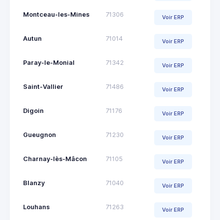
Montceau-les-Mines
71306
Voir ERP
Autun
71014
Voir ERP
Paray-le-Monial
71342
Voir ERP
Saint-Vallier
71486
Voir ERP
Digoin
71176
Voir ERP
Gueugnon
71230
Voir ERP
Charnay-lès-Mâcon
71105
Voir ERP
Blanzy
71040
Voir ERP
Louhans
71263
Voir ERP