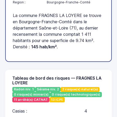
Region :
Bourgogne-Franche-Comté
La commune FRAGNES LA LOYERE se trouve
en Bourgogne-Franche-Comté dans le
département Saône-et-Loire (71), au dernier
recensement la commune comptait 1 411
habitants pour une superficie de 9.74 km².
Densité :
145 hab/km²
.
Tableau de bord des risques — FRAGNES LA
LOYERE
Radon niv. 1
Séisme niv. 2
2 risque(s) naturel(s)
0 risque(s) minier(s)
0 risque(s) technologique(s)
11 arrêté(s) CATNAT
13 ICPE
Casias :
4