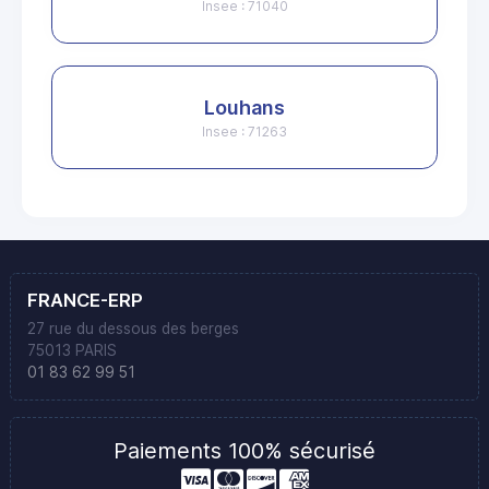
Insee : 71040
Louhans
Insee : 71263
FRANCE-ERP
27 rue du dessous des berges
75013 PARIS
01 83 62 99 51
Paiements 100% sécurisé