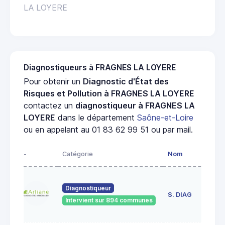
LA LOYERE
Diagnostiqueurs à FRAGNES LA LOYERE
Pour obtenir un
Diagnostic d'État des
Risques et Pollution à FRAGNES LA LOYERE
contactez un
diagnostiqueur à FRAGNES LA
LOYERE
dans le département
Saône-et-Loire
ou en appelant au 01 83 62 99 51 ou par mail.
-
Catégorie
Nom
Ad
23
Diagnostiqueur
de
S. DIAG
Intervient sur 894 communes
71