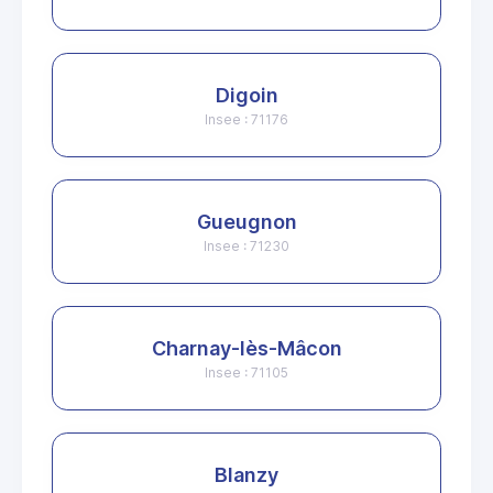
Digoin
Insee : 71176
Gueugnon
Insee : 71230
Charnay-lès-Mâcon
Insee : 71105
Blanzy