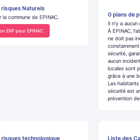
 risques Naturels
0 plans de p
 sur la commune de EPINAC.
Il n'y a aucu
À EPINAC, l'a
n ERP pour EPINAC
ne doit pas i
constamment s
sécurité, gara
aucun incident
locales sont p
grâce à une b
Les habitants
sécurité est u
prévention des
 risques technologique
Liste des C