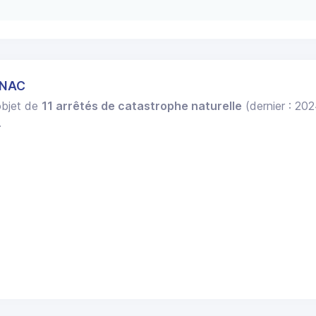
INAC
'objet de
11 arrêtés de catastrophe naturelle
(dernier : 20
.