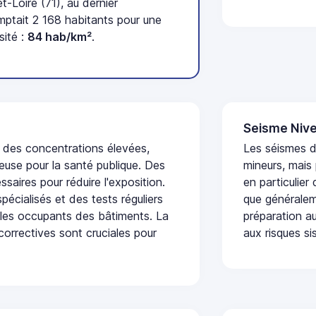
-Loire (71), au dernier
tait 2 168 habitants pour une
sité :
84 hab/km²
.
Seisme Nive
t des concentrations élevées,
Les séismes 
euse pour la santé publique. Des
mineurs, mais
saires pour réduire l'exposition.
en particulier
écialisés et des tests réguliers
que généraleme
 les occupants des bâtiments. La
préparation au
 correctives sont cruciales pour
aux risques si