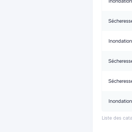
Inondation
Sécheress
Inondation
Sécheress
Sécheress
Inondation
Liste des cat