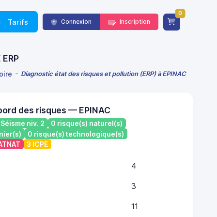
0
Tarifs
Connexion
Inscription
E ERP
oire
Diagnostic état des risques et pollution (ERP) à EPINAC
bord des risques — EPINAC
Séisme niv. 2
0 risque(s) naturel(s)
nier(s)
0 risque(s) technologique(s)
CATNAT
3 ICPE
4
3
11