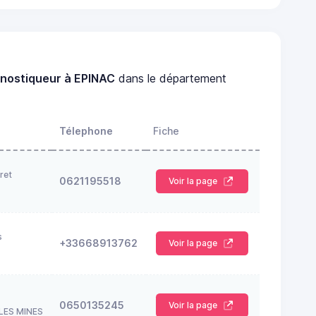
gnostiqueur à EPINAC
dans le département
Télephone
Fiche
ret
0621195518
Voir la page
s
+33668913762
Voir la page
0650135245
Voir la page
LES MINES