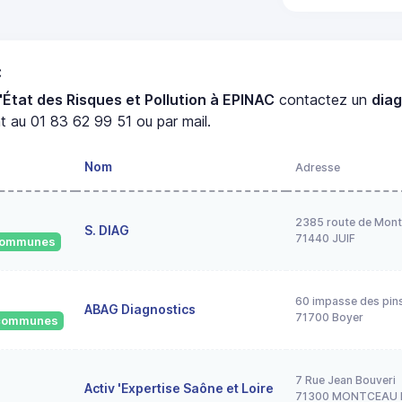
C
'État des Risques et Pollution à EPINAC
contactez un
dia
 au 01 83 62 99 51 ou par mail.
Nom
Adresse
2385 route de Mont
S. DIAG
71440 JUIF
 communes
60 impasse des pin
ABAG Diagnostics
71700 Boyer
2 communes
7 Rue Jean Bouveri
Activ 'Expertise Saône et Loire
71300 MONTCEAU 