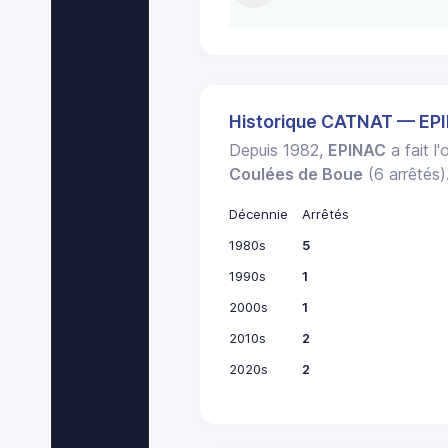
Historique CATNAT — EP
Depuis 1982,
EPINAC
a fait l
Coulées de Boue
(6 arrêtés)
Décennie
Arrêtés
1980s
5
1990s
1
2000s
1
2010s
2
2020s
2