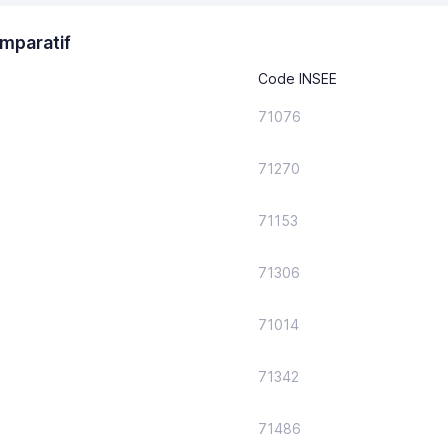
mparatif
Code INSEE
71076
71270
71153
71306
71014
71342
71486