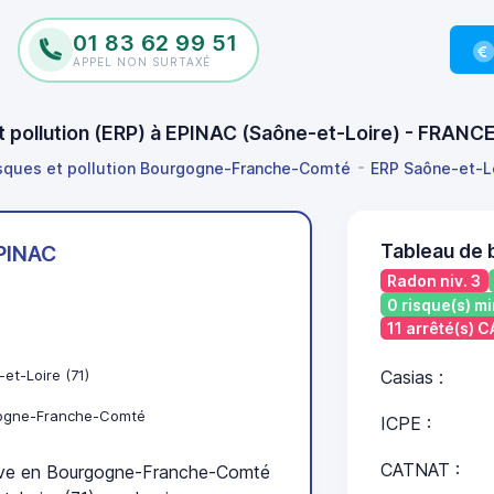
01 83 62 99 51
APPEL NON SURTAXÉ
et pollution (ERP) à EPINAC (Saône-et-Loire) - FRANC
isques et pollution Bourgogne-Franche-Comté
ERP Saône-et-L
Tableau de 
PINAC
Radon niv. 3
0 risque(s) mi
11 arrêté(s) 
et-Loire (71)
Casias :
ogne-Franche-Comté
ICPE :
CATNAT :
ve en Bourgogne-Franche-Comté