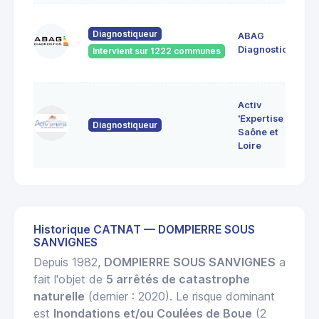
60
Diagnostiqueur
ABAG
des
71
Diagnostics
Intervient sur 1222 communes
Bo
7 
Activ
Bo
'Expertise
Diagnostiqueur
71
Saône et
MO
Loire
LE
Historique CATNAT — DOMPIERRE SOUS
SANVIGNES
Depuis 1982,
DOMPIERRE SOUS SANVIGNES
a
fait l'objet de
5 arrêtés de catastrophe
naturelle
(dernier : 2020). Le risque dominant
est
Inondations et/ou Coulées de Boue
(2