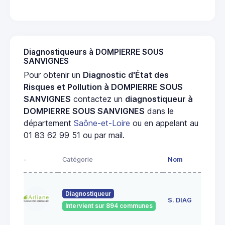
Diagnostiqueurs à DOMPIERRE SOUS
SANVIGNES
Pour obtenir un
Diagnostic d'État des
Risques et Pollution à DOMPIERRE SOUS
SANVIGNES
contactez un
diagnostiqueur à
DOMPIERRE SOUS SANVIGNES
dans le
département
Saône-et-Loire
ou en appelant au
01 83 62 99 51 ou par mail.
-
Catégorie
Nom
Ad
23
Diagnostiqueur
de
S. DIAG
Intervient sur 894 communes
71