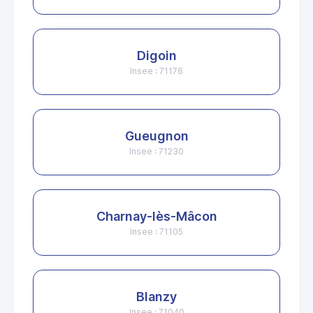
Digoin
Insee : 71176
Gueugnon
Insee : 71230
Charnay-lès-Mâcon
Insee : 71105
Blanzy
Insee : 71040