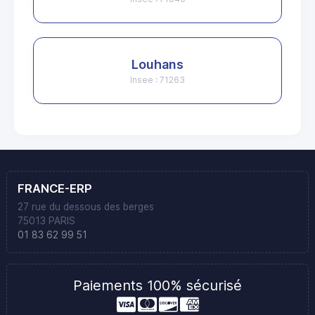
Louhans
Insee : 71263
FRANCE-ERP
27 rue du dessous des berges
75013 PARIS
01 83 62 99 51
Paiements 100% sécurisé