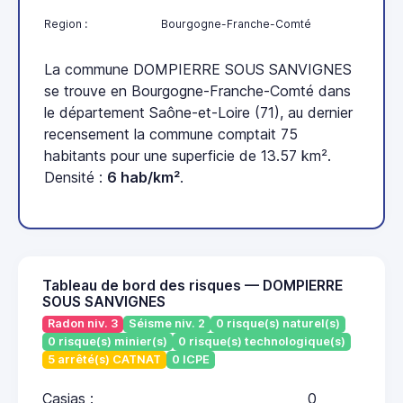
Region :
Bourgogne-Franche-Comté
La commune DOMPIERRE SOUS SANVIGNES
se trouve en Bourgogne-Franche-Comté dans
le département Saône-et-Loire (71), au dernier
recensement la commune comptait 75
habitants pour une superficie de 13.57 km².
Densité :
6 hab/km²
.
Tableau de bord des risques — DOMPIERRE
SOUS SANVIGNES
Radon niv. 3
Séisme niv. 2
0 risque(s) naturel(s)
0 risque(s) minier(s)
0 risque(s) technologique(s)
5 arrêté(s) CATNAT
0 ICPE
Casias :
0