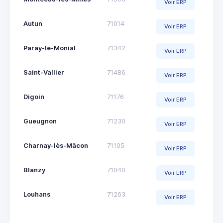
Voir ERP
Autun
71014
Voir ERP
Paray-le-Monial
71342
Voir ERP
Saint-Vallier
71486
Voir ERP
Digoin
71176
Voir ERP
Gueugnon
71230
Voir ERP
Charnay-lès-Mâcon
71105
Voir ERP
Blanzy
71040
Voir ERP
Louhans
71263
Voir ERP