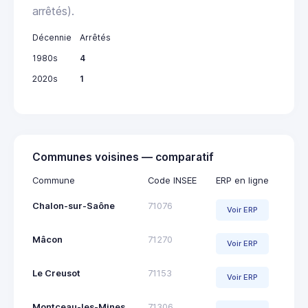
arrêtés).
Décennie
Arrêtés
1980s
4
2020s
1
Communes voisines — comparatif
Commune
Code INSEE
ERP en ligne
Chalon-sur-Saône
71076
Voir ERP
Mâcon
71270
Voir ERP
Le Creusot
71153
Voir ERP
Montceau-les-Mines
71306