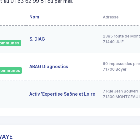
 au 01 83 62 99 51 ou par mail.
Nom
Adresse
2385 route de Mont
S. DIAG
71440 JUIF
 communes
60 impasse des pin
ABAG Diagnostics
71700 Boyer
2 communes
7 Rue Jean Bouveri
Activ 'Expertise Saône et Loire
71300 MONTCEAU 
AVAYE