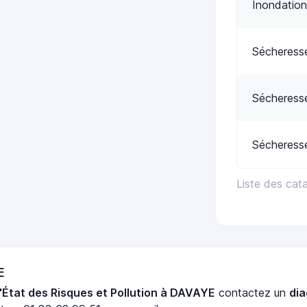
Inondation
Sécheress
Sécheress
Sécheress
Liste des cat
E
'État des Risques et Pollution à DAVAYE
contactez un
di