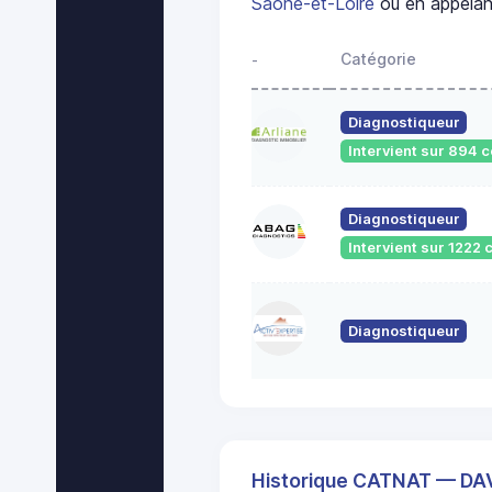
Saône-et-Loire
ou en appelant
Catégorie
-
Diagnostiqueur
Intervient sur 894
Diagnostiqueur
Intervient sur 122
Diagnostiqueur
Historique CATNAT — D