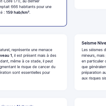
-Loire (71), au dernier
ptait 666 habitants pour une
té :
159 hab/km²
.
Seisme Nive
naturel, représente une menace
Les séismes 
iveau 1
, il est présent mais à des
mineurs, mais
dant, même à ce stade, il peut
en particulier
augmentant le risque de cancer du
que généraleme
ération sont essentielles pour
préparation au
aux risques si