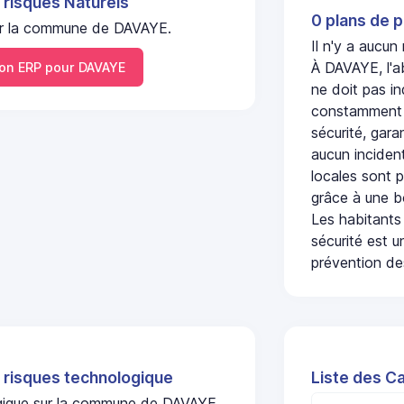
 risques Naturels
0 plans de p
 sur la commune de DAVAYE.
Il n'y a aucu
À DAVAYE, l'a
n ERP pour DAVAYE
ne doit pas i
constamment s
sécurité, gara
aucun incident
locales sont p
grâce à une b
Les habitants
sécurité est u
prévention des
 risques technologique
Liste des C
logique sur la commune de DAVAYE.