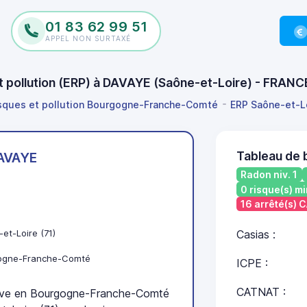
01 83 62 99 51
APPEL NON SURTAXÉ
et pollution (ERP) à DAVAYE (Saône-et-Loire) - FRAN
isques et pollution Bourgogne-Franche-Comté
ERP Saône-et-L
Tableau de 
AVAYE
Radon niv. 1
0 risque(s) mi
16 arrêté(s)
et-Loire (71)
Casias :
ogne-Franche-Comté
ICPE :
CATNAT :
ve en Bourgogne-Franche-Comté