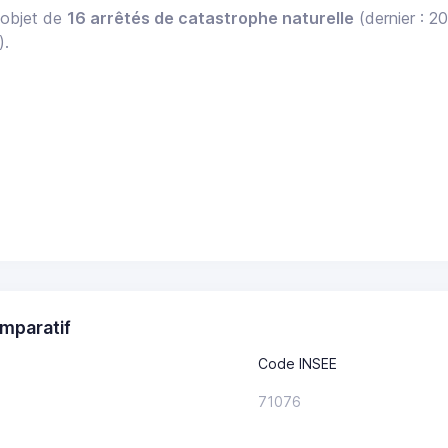
l'objet de
16 arrêtés de catastrophe naturelle
(dernier : 2
).
mparatif
Code INSEE
71076