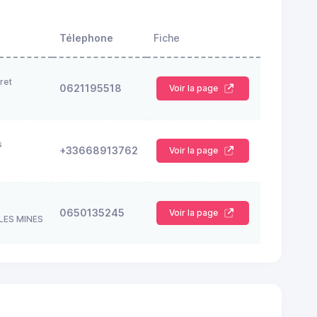
Télephone
Fiche
ret
0621195518
Voir la page
s
+33668913762
Voir la page
0650135245
Voir la page
LES MINES