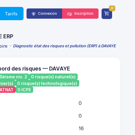
0
Tarifs
Connexion
Inscription
CE ERP
oire
Diagnostic état des risques et pollution (ERP) à DAVAYE
bord des risques — DAVAYE
Séisme niv. 2
0 risque(s) naturel(s)
nier(s)
0 risque(s) technologique(s)
 CATNAT
0 ICPE
0
0
16