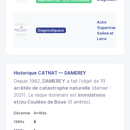
Intervient sur 1222 communes
Bo
7 
Activ
Bo
'Expertise
Diagnostiqueur
71
Saône et
MO
Loire
LE
Historique CATNAT — DAMEREY
Depuis 1982,
DAMEREY
a fait l'objet de
11
arrêtés de catastrophe naturelle
(dernier :
2021). Le risque dominant est
Inondations
et/ou Coulées de Boue
(6 arrêtés).
Décennie
Arrêtés
1980s
6