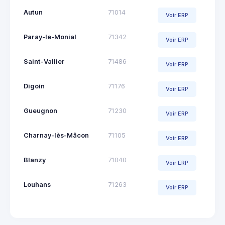
Autun
71014
Voir ERP
Paray-le-Monial
71342
Voir ERP
Saint-Vallier
71486
Voir ERP
Digoin
71176
Voir ERP
Gueugnon
71230
Voir ERP
Charnay-lès-Mâcon
71105
Voir ERP
Blanzy
71040
Voir ERP
Louhans
71263
Voir ERP