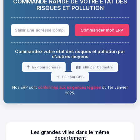
COMMANDE RAPIDE DE VOTRE ÉTAT DES
RISQUES ET POLLUTION
Commander mon ERP
Commandez votre état des risques et pollution par
d'autres moyens
ERP par adresse
ERP par Cadastre
ERP par GPS
Nos ERP sont
conformes aux exigences légales
du 1er Janvier
2025.
Les grandes villes dans le même
departement