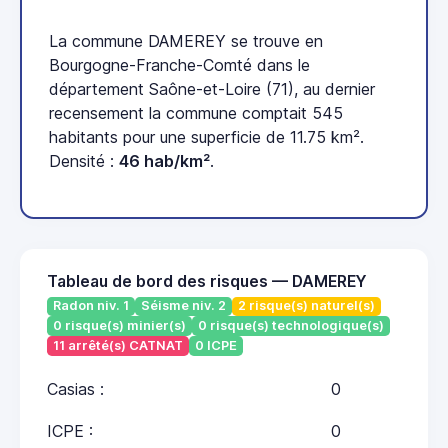
La commune DAMEREY se trouve en
Bourgogne-Franche-Comté dans le
département Saône-et-Loire (71), au dernier
recensement la commune comptait 545
habitants pour une superficie de 11.75 km².
Densité :
46 hab/km²
.
Tableau de bord des risques — DAMEREY
Radon niv. 1
Séisme niv. 2
2 risque(s) naturel(s)
0 risque(s) minier(s)
0 risque(s) technologique(s)
11 arrêté(s) CATNAT
0 ICPE
Casias :
0
ICPE :
0