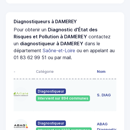
Diagnostiqueurs à DAMEREY
Pour obtenir un
Diagnostic d'État des
Risques et Pollution à DAMEREY
contactez
un
diagnostiqueur à DAMEREY
dans le
département
Saône-et-Loire
ou en appelant au
01 83 62 99 51 ou par mail.
-
Catégorie
Nom
Ad
23
Diagnostiqueur
de
S. DIAG
Intervient sur 894 communes
71
60
Diagnostiqueur
ABAG
des
71
Diagnostics