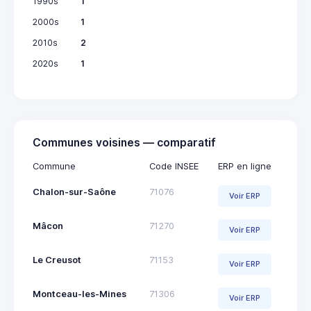
1990s
1
2000s
1
2010s
2
2020s
1
Communes voisines — comparatif
Commune
Code INSEE
ERP en ligne
Chalon-sur-Saône
71076
Voir ERP
Mâcon
71270
Voir ERP
Le Creusot
71153
Voir ERP
Montceau-les-Mines
71306
Voir ERP