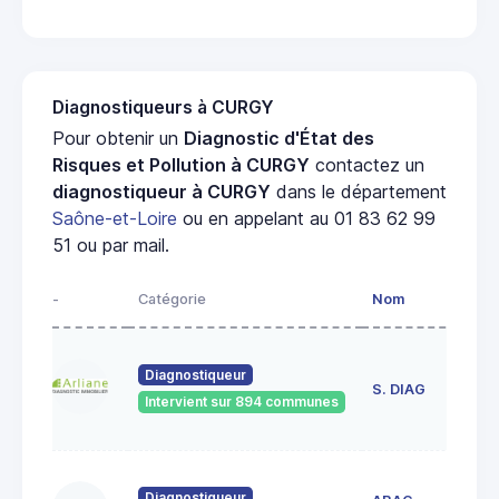
Diagnostiqueurs à CURGY
Pour obtenir un
Diagnostic d'État des
Risques et Pollution à CURGY
contactez un
diagnostiqueur à CURGY
dans le département
Saône-et-Loire
ou en appelant au 01 83 62 99
51 ou par mail.
-
Catégorie
Nom
Ad
23
Diagnostiqueur
de
S. DIAG
Intervient sur 894 communes
71
60
Diagnostiqueur