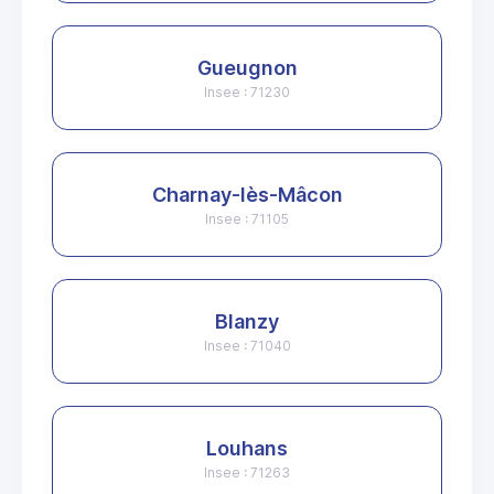
Gueugnon
Insee : 71230
Charnay-lès-Mâcon
Insee : 71105
Blanzy
Insee : 71040
Louhans
Insee : 71263