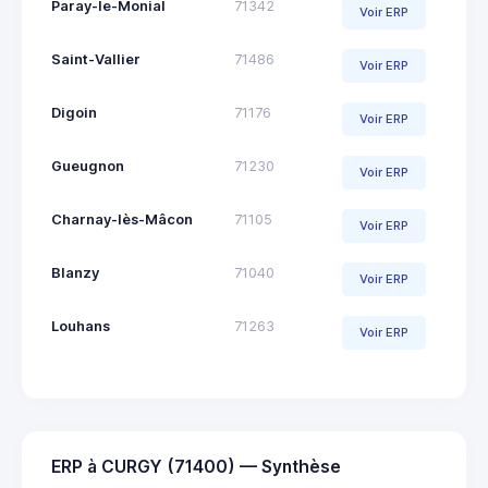
Paray-le-Monial
71342
Voir ERP
Saint-Vallier
71486
Voir ERP
Digoin
71176
Voir ERP
Gueugnon
71230
Voir ERP
Charnay-lès-Mâcon
71105
Voir ERP
Blanzy
71040
Voir ERP
Louhans
71263
Voir ERP
ERP à CURGY (71400) — Synthèse