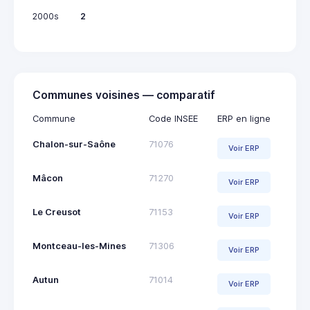
2000s
2
Communes voisines — comparatif
Commune
Code INSEE
ERP en ligne
Chalon-sur-Saône
71076
Voir ERP
Mâcon
71270
Voir ERP
Le Creusot
71153
Voir ERP
Montceau-les-Mines
71306
Voir ERP
Autun
71014
Voir ERP