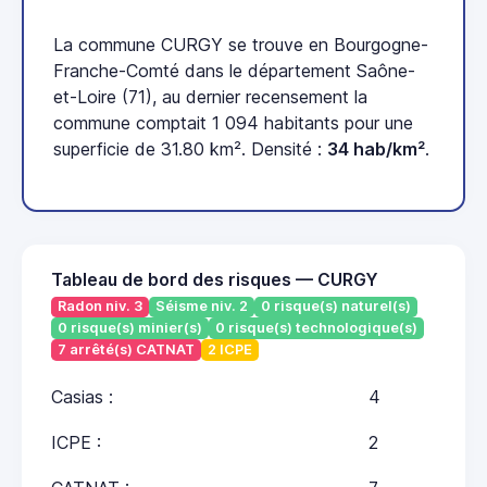
La commune CURGY se trouve en Bourgogne-
Franche-Comté dans le département Saône-
et-Loire (71), au dernier recensement la
commune comptait 1 094 habitants pour une
superficie de 31.80 km². Densité :
34 hab/km²
.
Tableau de bord des risques — CURGY
Radon niv. 3
Séisme niv. 2
0 risque(s) naturel(s)
0 risque(s) minier(s)
0 risque(s) technologique(s)
7 arrêté(s) CATNAT
2 ICPE
Casias :
4
ICPE :
2