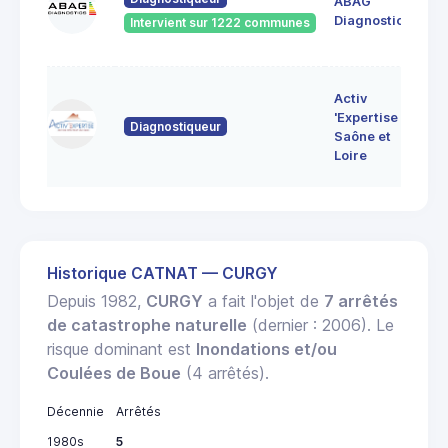
ABAG
des
71
Diagnostics
Intervient sur 1222 communes
Bo
7 
Activ
Bo
'Expertise
Diagnostiqueur
71
Saône et
MO
Loire
LE
Historique CATNAT — CURGY
Depuis 1982,
CURGY
a fait l'objet de
7 arrêtés
de catastrophe naturelle
(dernier : 2006). Le
risque dominant est
Inondations et/ou
Coulées de Boue
(4 arrêtés).
Décennie
Arrêtés
1980s
5