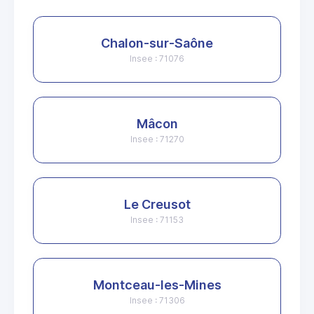
Chalon-sur-Saône
Insee : 71076
Mâcon
Insee : 71270
Le Creusot
Insee : 71153
Montceau-les-Mines
Insee : 71306