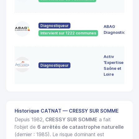
71
60
Diagnostiqueur
ABAG
des
71
Diagnostics
Intervient sur 1222 communes
Bo
7 
Activ
Bo
'Expertise
Diagnostiqueur
71
Saône et
MO
Loire
LE
Historique CATNAT — CRESSY SUR SOMME
Depuis 1982,
CRESSY SUR SOMME
a fait
l'objet de
6 arrêtés de catastrophe naturelle
(dernier : 1985). Le risque dominant est