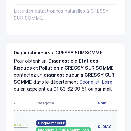
Liste des catastrophes naturelles à CRESSY
SUR SOMME
Diagnostiqueurs à CRESSY SUR SOMME
Pour obtenir un
Diagnostic d'État des
Risques et Pollution à CRESSY SUR SOMME
contactez un
diagnostiqueur à CRESSY SUR
SOMME
dans le département
Saône-et-Loire
ou en appelant au 01 83 62 99 51 ou par mail.
-
Catégorie
Nom
Ad
23
Diagnostiqueur
de
S. DIAG
Intervient sur 894 communes