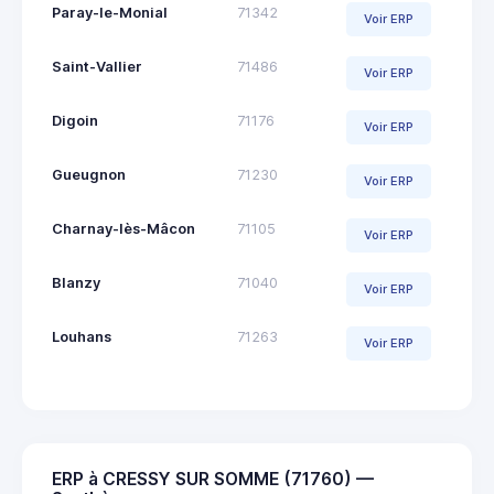
Paray-le-Monial
71342
Voir ERP
Saint-Vallier
71486
Voir ERP
Digoin
71176
Voir ERP
Gueugnon
71230
Voir ERP
Charnay-lès-Mâcon
71105
Voir ERP
Blanzy
71040
Voir ERP
Louhans
71263
Voir ERP
ERP à CRESSY SUR SOMME (71760) —