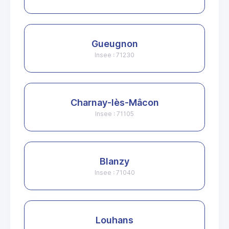
Gueugnon
Insee : 71230
Charnay-lès-Mâcon
Insee : 71105
Blanzy
Insee : 71040
Louhans