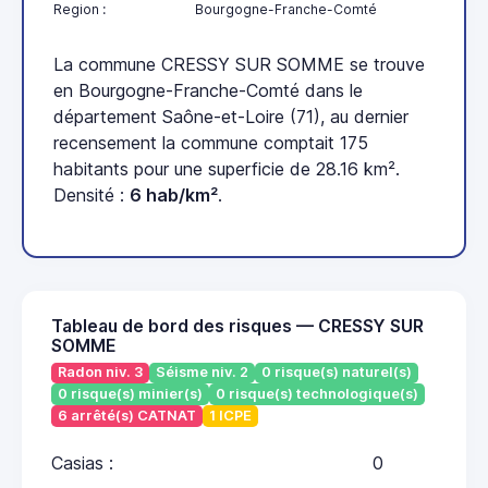
Region :
Bourgogne-Franche-Comté
La commune CRESSY SUR SOMME se trouve
en Bourgogne-Franche-Comté dans le
département Saône-et-Loire (71), au dernier
recensement la commune comptait 175
habitants pour une superficie de 28.16 km².
Densité :
6 hab/km²
.
Tableau de bord des risques — CRESSY SUR
SOMME
Radon niv. 3
Séisme niv. 2
0 risque(s) naturel(s)
0 risque(s) minier(s)
0 risque(s) technologique(s)
6 arrêté(s) CATNAT
1 ICPE
Casias :
0