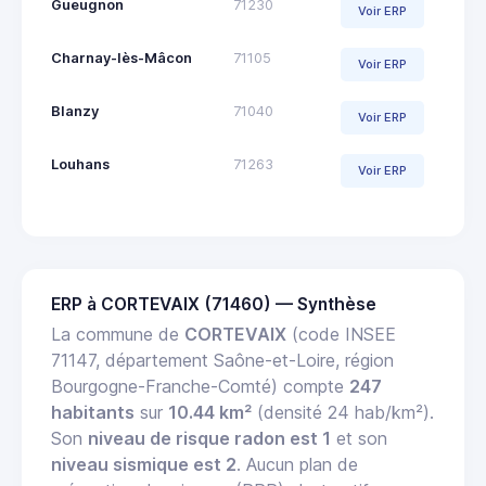
Gueugnon
71230
Voir ERP
Charnay-lès-Mâcon
71105
Voir ERP
Blanzy
71040
Voir ERP
Louhans
71263
Voir ERP
ERP à CORTEVAIX (71460) — Synthèse
La commune de
CORTEVAIX
(code INSEE
71147, département Saône-et-Loire, région
Bourgogne-Franche-Comté) compte
247
habitants
sur
10.44 km²
(densité 24 hab/km²).
Son
niveau de risque radon est 1
et son
niveau sismique est 2
. Aucun plan de