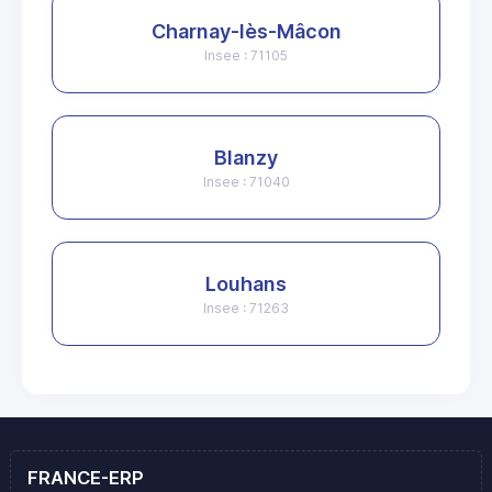
Charnay-lès-Mâcon
Insee : 71105
Blanzy
Insee : 71040
Louhans
Insee : 71263
FRANCE-ERP