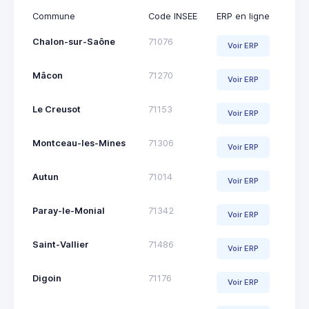
Commune
Code INSEE
ERP en ligne
Chalon-sur-Saône
71076
Voir ERP
Mâcon
71270
Voir ERP
Le Creusot
71153
Voir ERP
Montceau-les-Mines
71306
Voir ERP
Autun
71014
Voir ERP
Paray-le-Monial
71342
Voir ERP
Saint-Vallier
71486
Voir ERP
Digoin
71176
Voir ERP