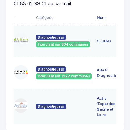
01 83 62 99 51 ou par mail.
-
Catégorie
Nom
Ad
23
Diagnostiqueur
de
S. DIAG
Intervient sur 894 communes
71
60
Diagnostiqueur
ABAG
des
71
Diagnostics
Intervient sur 1222 communes
Bo
7 
Activ
Bo
'Expertise
Diagnostiqueur
71
Saône et
MO
Loire
LE