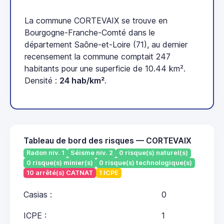
La commune CORTEVAIX se trouve en
Bourgogne-Franche-Comté dans le
département Saône-et-Loire (71), au dernier
recensement la commune comptait 247
habitants pour une superficie de 10.44 km².
Densité :
24 hab/km²
.
Tableau de bord des risques — CORTEVAIX
Radon niv. 1
Séisme niv. 2
0 risque(s) naturel(s)
0 risque(s) minier(s)
0 risque(s) technologique(s)
10 arrêté(s) CATNAT
1 ICPE
Casias :
0
ICPE :
1