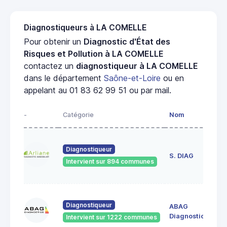
Diagnostiqueurs à LA COMELLE
Pour obtenir un
Diagnostic d'État des
Risques et Pollution à LA COMELLE
contactez un
diagnostiqueur à LA COMELLE
dans le département
Saône-et-Loire
ou en
appelant au 01 83 62 99 51 ou par mail.
-
Catégorie
Nom
Ad
23
Diagnostiqueur
de
S. DIAG
Intervient sur 894 communes
71
60
Diagnostiqueur
ABAG
des
71
Diagnostics
Intervient sur 1222 communes
Bo