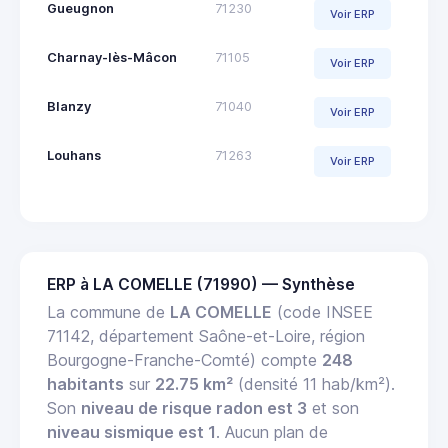
Gueugnon
71230
Voir ERP
Charnay-lès-Mâcon
71105
Voir ERP
Blanzy
71040
Voir ERP
Louhans
71263
Voir ERP
ERP à LA COMELLE (71990) — Synthèse
La commune de
LA COMELLE
(code INSEE
71142, département Saône-et-Loire, région
Bourgogne-Franche-Comté) compte
248
habitants
sur
22.75 km²
(densité 11 hab/km²).
Son
niveau de risque radon est 3
et son
niveau sismique est 1
. Aucun plan de