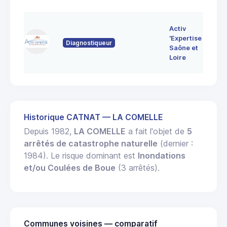
7 
Activ
Bo
'Expertise
Diagnostiqueur
71
Saône et
MO
Loire
LE
Historique CATNAT — LA COMELLE
Depuis 1982,
LA COMELLE
a fait l'objet de
5
arrêtés de catastrophe naturelle
(dernier :
1984). Le risque dominant est
Inondations
et/ou Coulées de Boue
(3 arrêtés).
Communes voisines — comparatif