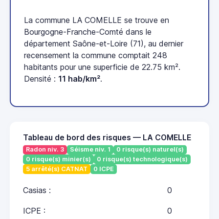
La commune LA COMELLE se trouve en
Bourgogne-Franche-Comté dans le
département Saône-et-Loire (71), au dernier
recensement la commune comptait 248
habitants pour une superficie de 22.75 km².
Densité :
11 hab/km²
.
Tableau de bord des risques — LA COMELLE
Radon niv. 3
Séisme niv. 1
0 risque(s) naturel(s)
0 risque(s) minier(s)
0 risque(s) technologique(s)
5 arrêté(s) CATNAT
0 ICPE
Casias :
0
ICPE :
0