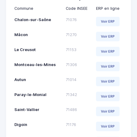
Commune
Code INSEE
ERP en ligne
Chalon-sur-Saône
71076
Voir ERP
Mâcon
71270
Voir ERP
Le Creusot
71153
Voir ERP
Montceau-les-Mines
71306
Voir ERP
Autun
71014
Voir ERP
Paray-le-Monial
71342
Voir ERP
Saint-Vallier
71486
Voir ERP
Digoin
71176
Voir ERP