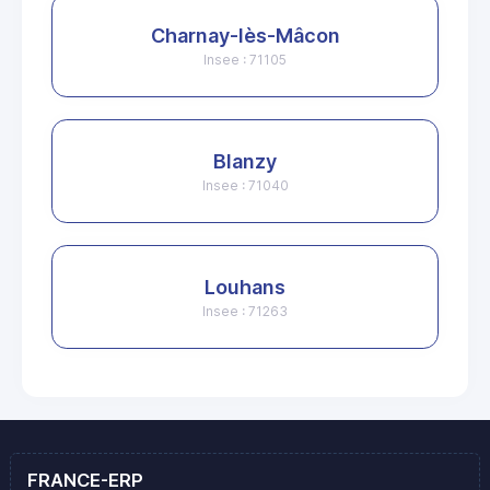
Charnay-lès-Mâcon
Insee : 71105
Blanzy
Insee : 71040
Louhans
Insee : 71263
FRANCE-ERP