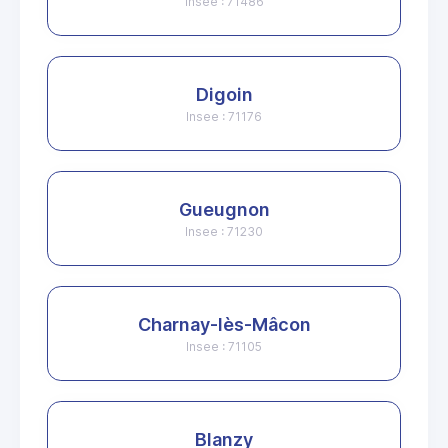
Insee : 71486
Digoin
Insee : 71176
Gueugnon
Insee : 71230
Charnay-lès-Mâcon
Insee : 71105
Blanzy