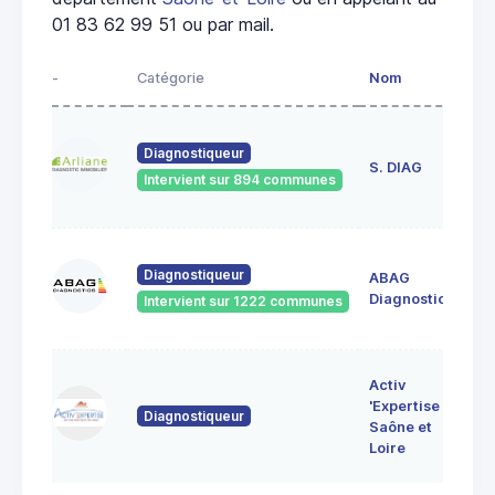
01 83 62 99 51 ou par mail.
-
Catégorie
Nom
Ad
23
Diagnostiqueur
de
S. DIAG
Intervient sur 894 communes
71
60
Diagnostiqueur
ABAG
des
71
Diagnostics
Intervient sur 1222 communes
Bo
7 
Activ
Bo
'Expertise
Diagnostiqueur
71
Saône et
MO
Loire
LE