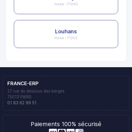
Insee : 71040
Louhans
Insee : 71263
FRANCE-ERP
27 rue du dessous des berges
75013 PARIS
01 83 62 99 51
Paiements 100% sécurisé