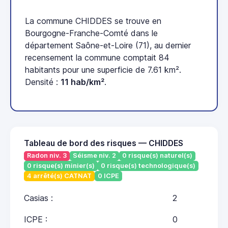
La commune CHIDDES se trouve en
Bourgogne-Franche-Comté dans le
département Saône-et-Loire (71), au dernier
recensement la commune comptait 84
habitants pour une superficie de 7.61 km².
Densité :
11 hab/km²
.
Tableau de bord des risques — CHIDDES
Radon niv. 3
Séisme niv. 2
0 risque(s) naturel(s)
0 risque(s) minier(s)
0 risque(s) technologique(s)
4 arrêté(s) CATNAT
0 ICPE
Casias :
2
ICPE :
0