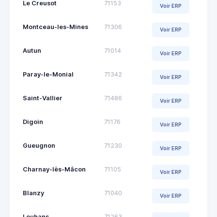
Le Creusot
71153
Voir ERP
Montceau-les-Mines
71306
Voir ERP
Autun
71014
Voir ERP
Paray-le-Monial
71342
Voir ERP
Saint-Vallier
71486
Voir ERP
Digoin
71176
Voir ERP
Gueugnon
71230
Voir ERP
Charnay-lès-Mâcon
71105
Voir ERP
Blanzy
71040
Voir ERP
Louhans
71263