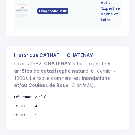
7 
Activ
Bo
'Expertise
Diagnostiqueur
71
Saône et
MO
Loire
LE
Historique CATNAT — CHATENAY
Depuis 1982,
CHATENAY
a fait l'objet de
5
arrêtés de catastrophe naturelle
(dernier :
1990). Le risque dominant est
Inondations
et/ou Coulées de Boue
(3 arrêtés).
Décennie
Arrêtés
1980s
4
1990s
1