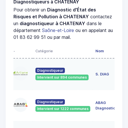
Diagnostiqueurs à CHATENAY
Pour obtenir un
Diagnostic d'État des
Risques et Pollution à CHATENAY
contactez
un
diagnostiqueur à CHATENAY
dans le
département
Saône-et-Loire
ou en appelant au
01 83 62 99 51 ou par mail.
-
Catégorie
Nom
Ad
23
Diagnostiqueur
de
S. DIAG
Intervient sur 894 communes
71
60
Diagnostiqueur
ABAG
des
71
Diagnostics
Intervient sur 1222 communes
Bo