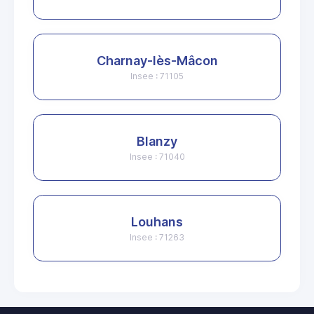
Charnay-lès-Mâcon
Insee : 71105
Blanzy
Insee : 71040
Louhans
Insee : 71263