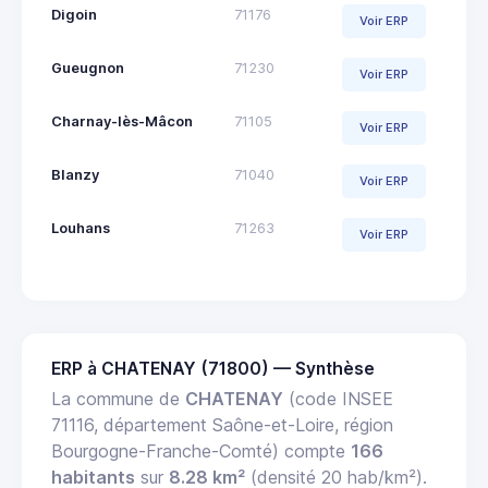
Digoin
71176
Voir ERP
Gueugnon
71230
Voir ERP
Charnay-lès-Mâcon
71105
Voir ERP
Blanzy
71040
Voir ERP
Louhans
71263
Voir ERP
ERP à CHATENAY (71800) — Synthèse
La commune de
CHATENAY
(code INSEE
71116, département Saône-et-Loire, région
Bourgogne-Franche-Comté) compte
166
habitants
sur
8.28 km²
(densité 20 hab/km²).