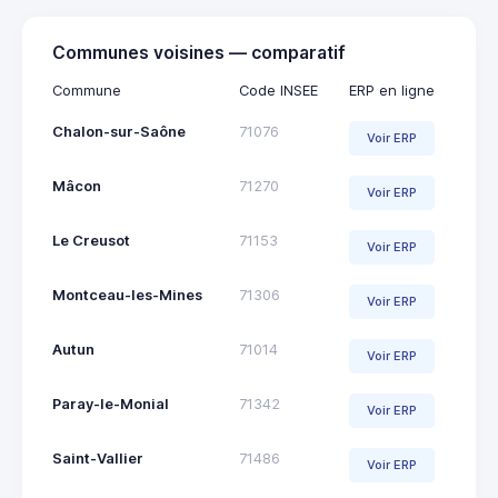
Communes voisines — comparatif
Commune
Code INSEE
ERP en ligne
Chalon-sur-Saône
71076
Voir ERP
Mâcon
71270
Voir ERP
Le Creusot
71153
Voir ERP
Montceau-les-Mines
71306
Voir ERP
Autun
71014
Voir ERP
Paray-le-Monial
71342
Voir ERP
Saint-Vallier
71486
Voir ERP