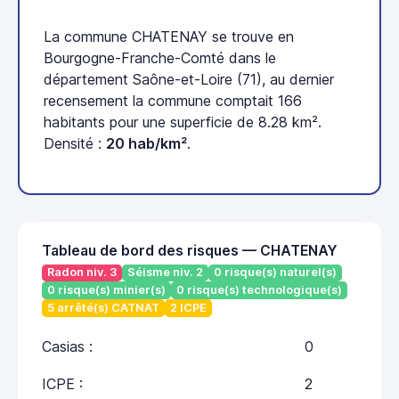
La commune CHATENAY se trouve en
Bourgogne-Franche-Comté dans le
département Saône-et-Loire (71), au dernier
recensement la commune comptait 166
habitants pour une superficie de 8.28 km².
Densité :
20 hab/km²
.
Tableau de bord des risques — CHATENAY
Radon niv. 3
Séisme niv. 2
0 risque(s) naturel(s)
0 risque(s) minier(s)
0 risque(s) technologique(s)
5 arrêté(s) CATNAT
2 ICPE
Casias :
0
ICPE :
2