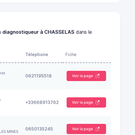
n
diagnostiqueur à CHASSELAS
dans le
Télephone
Fiche
ret
0621195518
Voir la page
s
+33668913762
Voir la page
0650135245
Voir la page
LES MINES