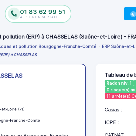
01 83 62 99 51
APPEL NON SURTAXÉ
et pollution (ERP) à CHASSELAS (Saône-et-Loire) - 
isques et pollution Bourgogne-Franche-Comté
ERP Saône-et-L
on (ERP) à CHASSELAS
Tableau de
SSELAS
Radon niv. 1
0 risque(s) mi
11 arrêté(s) 
et-Loire (71)
Casias :
ogne-Franche-Comté
ICPE :
CATNAT :
rouve en Bourgogne-Franche-