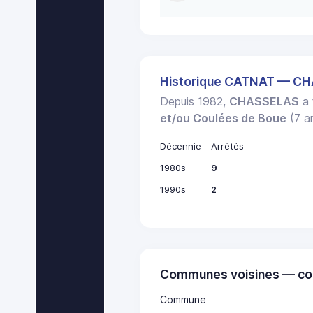
Historique CATNAT — C
Depuis 1982,
CHASSELAS
a 
et/ou Coulées de Boue
(7 ar
Décennie
Arrêtés
1980s
9
1990s
2
Communes voisines — co
Commune