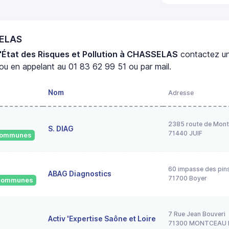
SELAS
'État des Risques et Pollution à CHASSELAS
contactez u
ou en appelant au 01 83 62 99 51 ou par mail.
Nom
Adresse
2385 route de Mont
S. DIAG
71440 JUIF
 communes
60 impasse des pin
ABAG Diagnostics
71700 Boyer
2 communes
7 Rue Jean Bouveri
Activ 'Expertise Saône et Loire
71300 MONTCEAU 