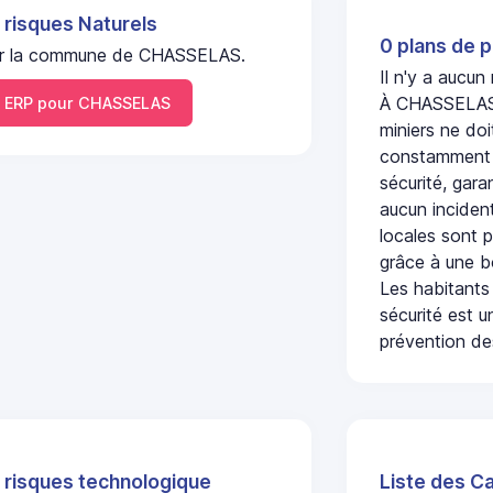
 risques Naturels
0 plans de p
l sur la commune de CHASSELAS.
Il n'y a aucu
À CHASSELAS, 
 ERP pour CHASSELAS
miniers ne doi
constamment s
sécurité, gara
aucun incident
locales sont p
grâce à une b
Les habitants
sécurité est u
prévention des
 risques technologique
Liste des C