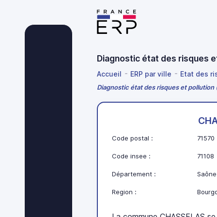
Diagnostic état des risques 
Accueil
ERP par ville
Etat des r
Diagnostic état des risques et polluti
CHA
Code postal :
71570
Code insee :
71108
Département :
Saône-
Region :
Bourg
La commune CHASSELAS se t