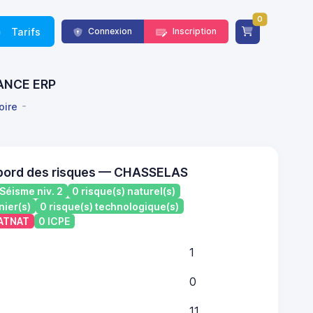
0
Tarifs
Connexion
Inscription
FRANCE ERP
oire
 bord des risques — CHASSELAS
Séisme niv. 2
0 risque(s) naturel(s)
nier(s)
0 risque(s) technologique(s)
CATNAT
0 ICPE
1
0
11