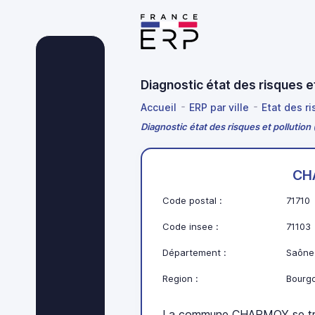
Diagnostic état des risques 
Accueil
ERP par ville
Etat des r
Diagnostic état des risques et polluti
CH
Code postal :
71710
Code insee :
71103
Département :
Saône-
Region :
Bourg
La commune CHARMOY se tr