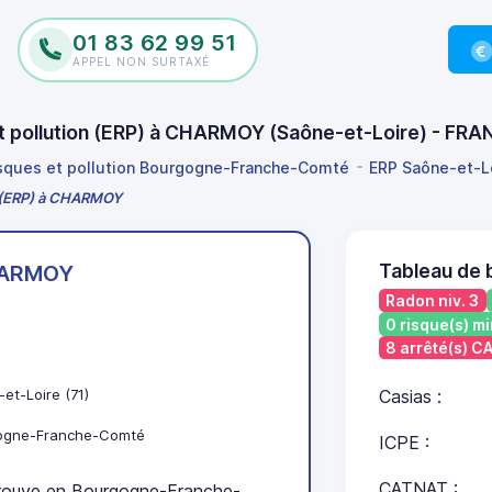
01 83 62 99 51
APPEL NON SURTAXÉ
et pollution (ERP) à CHARMOY (Saône-et-Loire) - FR
isques et pollution Bourgogne-Franche-Comté
ERP Saône-et-L
on (ERP) à CHARMOY
Tableau de
ARMOY
Radon niv. 3
0 risque(s) mi
8 arrêté(s) 
et-Loire (71)
Casias :
ogne-Franche-Comté
ICPE :
CATNAT :
ouve en Bourgogne-Franche-