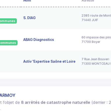
Nom
Adresse
2385 route de Mont
S. DIAG
71440 JUIF
 communes
60 impasse des pin
ABAG Diagnostics
71700 Boyer
2 communes
7 Rue Jean Bouveri
Activ 'Expertise Saône et Loire
71300 MONTCEAU 
HARMOY
t l'objet de
8 arrêtés de catastrophe naturelle
(dernier : 
.