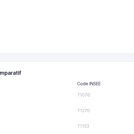
mparatif
Code INSEE
71076
71270
71153