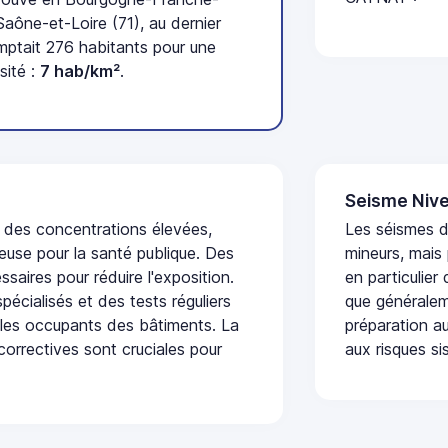
ône-et-Loire (71), au dernier
tait 276 habitants pour une
sité :
7 hab/km²
.
Seisme Nive
t des concentrations élevées,
Les séismes 
euse pour la santé publique. Des
mineurs, mais
saires pour réduire l'exposition.
en particulier
écialisés et des tests réguliers
que généraleme
 les occupants des bâtiments. La
préparation au
 correctives sont cruciales pour
aux risques si