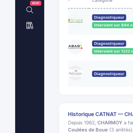
Catégorie
-
NEW!
Diagnostiqueur
Intervient sur 894
Diagnostiqueur
Intervient sur 122
Diagnostiqueur
Historique CATNAT — C
Depuis 1982,
CHARMOY
a fai
Coulées de Boue
(3 arrêtés)