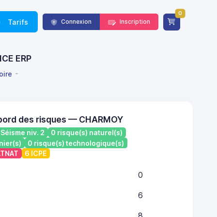
0
Tarifs
Connexion
Inscription
ANCE ERP
oire
 bord des risques — CHARMOY
Séisme niv. 2
0 risque(s) naturel(s)
nier(s)
0 risque(s) technologique(s)
CATNAT
6 ICPE
0
6
8