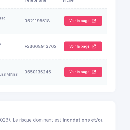
Télephone
Fiche
ret
0621195518
Voir la page
s
+33668913762
Voir la page
0650135245
Voir la page
LES MINES
2023). Le risque dominant est
Inondations et/ou