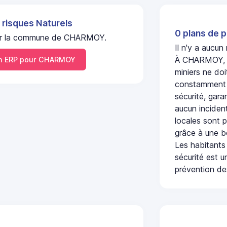
 risques Naturels
0 plans de p
l sur la commune de CHARMOY.
Il n'y a aucu
À CHARMOY, l'
 ERP pour CHARMOY
miniers ne doi
constamment s
sécurité, gara
aucun incident
locales sont p
grâce à une b
Les habitants
sécurité est u
prévention des