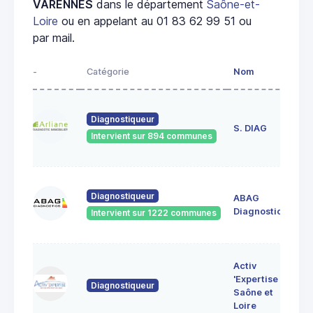
VARENNES
dans le département
Saône-et-
Loire
ou en appelant au 01 83 62 99 51 ou
par mail.
-
Catégorie
Nom
Ad
23
Diagnostiqueur
de
S. DIAG
Intervient sur 894 communes
71
60
Diagnostiqueur
ABAG
des
71
Diagnostics
Intervient sur 1222 communes
Bo
7 
Activ
Bo
'Expertise
Diagnostiqueur
71
Saône et
MO
Loire
LE