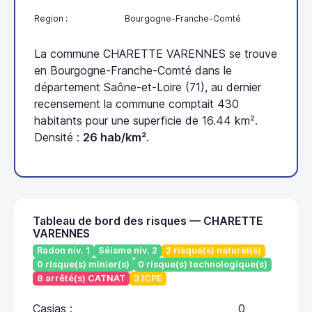
Region :
Bourgogne-Franche-Comté
La commune CHARETTE VARENNES se trouve
en Bourgogne-Franche-Comté dans le
département Saône-et-Loire (71), au dernier
recensement la commune comptait 430
habitants pour une superficie de 16.44 km².
Densité :
26 hab/km²
.
Tableau de bord des risques — CHARETTE
VARENNES
Radon niv. 1
Séisme niv. 2
2 risque(s) naturel(s)
0 risque(s) minier(s)
0 risque(s) technologique(s)
8 arrêté(s) CATNAT
3 ICPE
Casias :
0