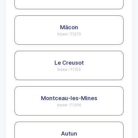
Mâcon
Insee : 71270
Le Creusot
Insee : 71153
Montceau-les-Mines
Insee : 71306
Autun