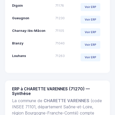
Digoin
71176
Voir ERP
Gueugnon
71230
Voir ERP
Charnay-lès-Mâcon
71105
Voir ERP
Blanzy
71040
Voir ERP
Louhans
71263
Voir ERP
ERP à CHARETTE VARENNES (71270) —
Synthèse
La commune de
CHARETTE VARENNES
(code
INSEE 71101, département Saône-et-Loire,
région Bourgogne-Franche-Comté) compte