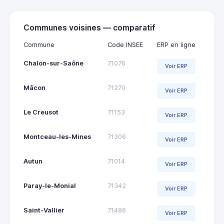
Communes voisines — comparatif
Commune
Code INSEE
ERP en ligne
Chalon-sur-Saône
71076
Voir ERP
Mâcon
71270
Voir ERP
Le Creusot
71153
Voir ERP
Montceau-les-Mines
71306
Voir ERP
Autun
71014
Voir ERP
Paray-le-Monial
71342
Voir ERP
Saint-Vallier
71486
Voir ERP