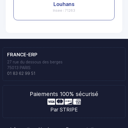
Louhans
Insee : 71263
FRANCE-ERP
27 rue du dessous des berges
75013 PARIS
01 83 62 99 51
Paiements 100% sécurisé
Par STRIPE