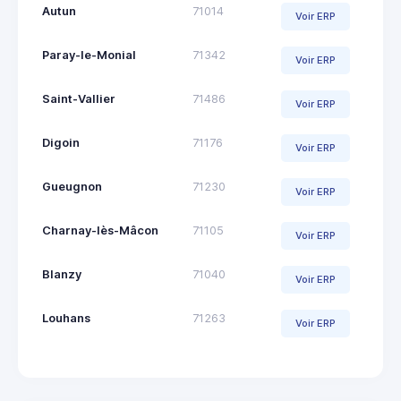
Autun
71014
Voir ERP
Paray-le-Monial
71342
Voir ERP
Saint-Vallier
71486
Voir ERP
Digoin
71176
Voir ERP
Gueugnon
71230
Voir ERP
Charnay-lès-Mâcon
71105
Voir ERP
Blanzy
71040
Voir ERP
Louhans
71263
Voir ERP