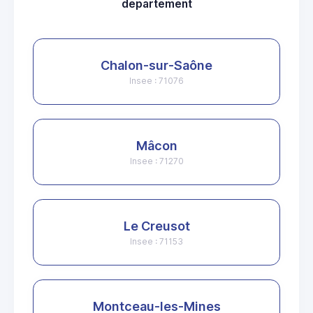
departement
Chalon-sur-Saône
Insee : 71076
Mâcon
Insee : 71270
Le Creusot
Insee : 71153
Montceau-les-Mines