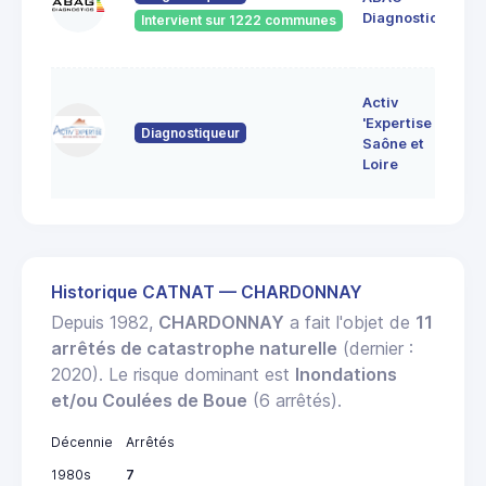
71
Diagnostics
Intervient sur 1222 communes
Bo
7 
Activ
Bo
'Expertise
Diagnostiqueur
71
Saône et
MO
Loire
LE
Historique CATNAT — CHARDONNAY
Depuis 1982,
CHARDONNAY
a fait l'objet de
11
arrêtés de catastrophe naturelle
(dernier :
2020). Le risque dominant est
Inondations
et/ou Coulées de Boue
(6 arrêtés).
Décennie
Arrêtés
1980s
7