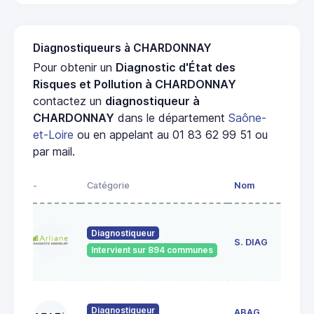
Diagnostiqueurs à CHARDONNAY
Pour obtenir un
Diagnostic d'État des
Risques et Pollution à CHARDONNAY
contactez un
diagnostiqueur à
CHARDONNAY
dans le département
Saône-
et-Loire
ou en appelant au 01 83 62 99 51 ou
par mail.
-
Catégorie
Nom
Ad
23
Diagnostiqueur
de
S. DIAG
Intervient sur 894 communes
71
60
Diagnostiqueur
ABAG
des