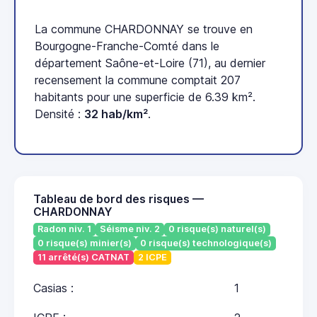
La commune CHARDONNAY se trouve en
Bourgogne-Franche-Comté dans le
département Saône-et-Loire (71), au dernier
recensement la commune comptait 207
habitants pour une superficie de 6.39 km².
Densité :
32 hab/km²
.
Tableau de bord des risques —
CHARDONNAY
Radon niv. 1
Séisme niv. 2
0 risque(s) naturel(s)
0 risque(s) minier(s)
0 risque(s) technologique(s)
11 arrêté(s) CATNAT
2 ICPE
Casias :
1