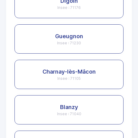
Digoin
Insee : 71176
Gueugnon
Insee : 71230
Charnay-lès-Mâcon
Insee : 71105
Blanzy
Insee : 71040