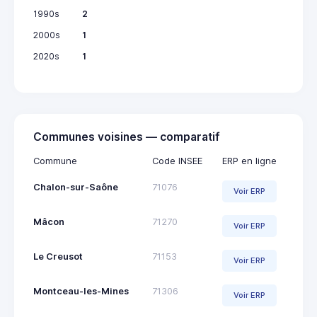
1990s
2
2000s
1
2020s
1
Communes voisines — comparatif
Commune
Code INSEE
ERP en ligne
Chalon-sur-Saône
71076
Voir ERP
Mâcon
71270
Voir ERP
Le Creusot
71153
Voir ERP
Montceau-les-Mines
71306
Voir ERP