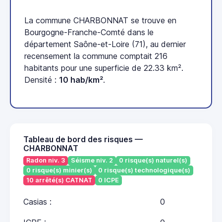
La commune CHARBONNAT se trouve en
Bourgogne-Franche-Comté dans le
département Saône-et-Loire (71), au dernier
recensement la commune comptait 216
habitants pour une superficie de 22.33 km².
Densité :
10 hab/km²
.
Tableau de bord des risques —
CHARBONNAT
Radon niv. 3
Séisme niv. 2
0 risque(s) naturel(s)
0 risque(s) minier(s)
0 risque(s) technologique(s)
10 arrêté(s) CATNAT
0 ICPE
Casias :
0