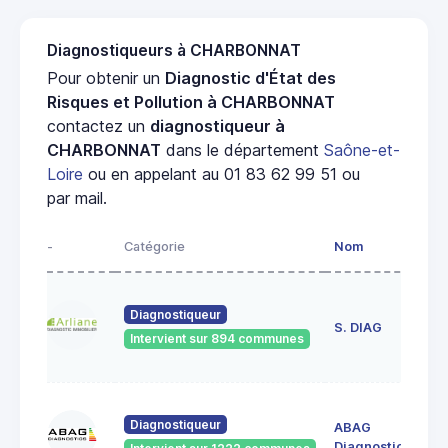
Diagnostiqueurs à CHARBONNAT
Pour obtenir un
Diagnostic d'État des
Risques et Pollution à CHARBONNAT
contactez un
diagnostiqueur à
CHARBONNAT
dans le département
Saône-et-
Loire
ou en appelant au 01 83 62 99 51 ou
par mail.
-
Catégorie
Nom
Ad
23
Diagnostiqueur
de
S. DIAG
Intervient sur 894 communes
71
60
Diagnostiqueur
ABAG
des
71
Diagnostics