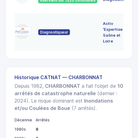
Intervient sur 1222 communes
Bo
7 
Activ
Bo
'Expertise
Diagnostiqueur
71
Saône et
MO
Loire
LE
Historique CATNAT — CHARBONNAT
Depuis 1982,
CHARBONNAT
a fait l'objet de
10
arrêtés de catastrophe naturelle
(dernier :
2024). Le risque dominant est
Inondations
et/ou Coulées de Boue
(7 arrêtés).
Décennie
Arrêtés
1980s
8