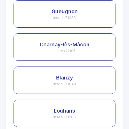
Gueugnon
Insee : 71230
Charnay-lès-Mâcon
Insee : 71105
Blanzy
Insee : 71040
Louhans
Insee : 71263