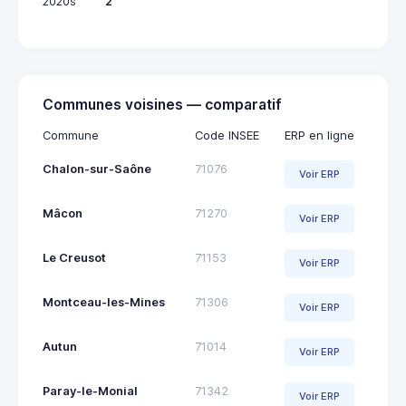
2020s
2
Communes voisines — comparatif
Commune
Code INSEE
ERP en ligne
Chalon-sur-Saône
71076
Voir ERP
Mâcon
71270
Voir ERP
Le Creusot
71153
Voir ERP
Montceau-les-Mines
71306
Voir ERP
Autun
71014
Voir ERP
Paray-le-Monial
71342
Voir ERP