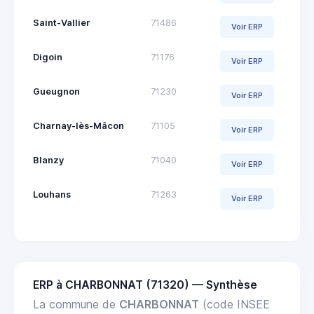
Saint-Vallier
71486
Voir ERP
Digoin
71176
Voir ERP
Gueugnon
71230
Voir ERP
Charnay-lès-Mâcon
71105
Voir ERP
Blanzy
71040
Voir ERP
Louhans
71263
Voir ERP
ERP à CHARBONNAT (71320) — Synthèse
La commune de
CHARBONNAT
(code INSEE