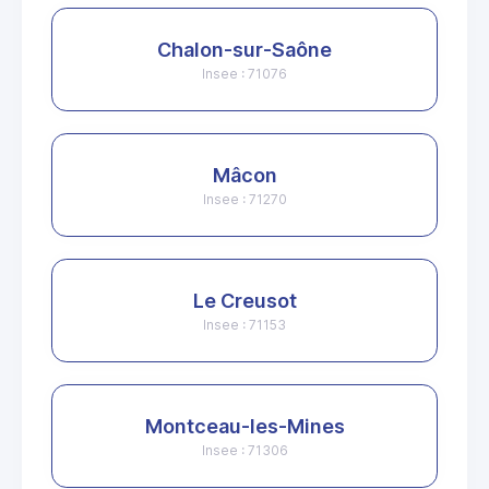
Chalon-sur-Saône
Insee : 71076
Mâcon
Insee : 71270
Le Creusot
Insee : 71153
Montceau-les-Mines
Insee : 71306