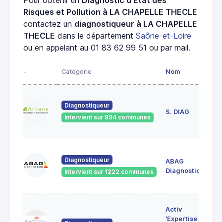
Risques et Pollution à LA CHAPELLE THECLE
contactez un
diagnostiqueur à LA CHAPELLE
THECLE
dans le département
Saône-et-Loire
ou en appelant au 01 83 62 99 51 ou par mail.
-
Catégorie
Nom
Ad
23
Diagnostiqueur
de
S. DIAG
Intervient sur 894 communes
71
60
Diagnostiqueur
ABAG
des
71
Diagnostics
Intervient sur 1222 communes
Bo
7 
Activ
Bo
'Expertise