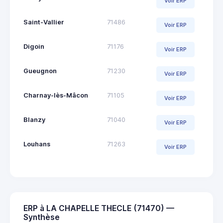
Voir ERP
Saint-Vallier
71486
Voir ERP
Digoin
71176
Voir ERP
Gueugnon
71230
Voir ERP
Charnay-lès-Mâcon
71105
Voir ERP
Blanzy
71040
Voir ERP
Louhans
71263
Voir ERP
ERP à LA CHAPELLE THECLE (71470) —
Synthèse