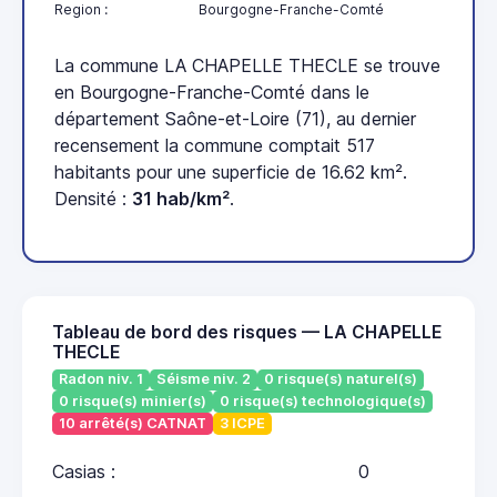
Region :
Bourgogne-Franche-Comté
La commune LA CHAPELLE THECLE se trouve
en Bourgogne-Franche-Comté dans le
département Saône-et-Loire (71), au dernier
recensement la commune comptait 517
habitants pour une superficie de 16.62 km².
Densité :
31 hab/km²
.
Tableau de bord des risques — LA CHAPELLE
THECLE
Radon niv. 1
Séisme niv. 2
0 risque(s) naturel(s)
0 risque(s) minier(s)
0 risque(s) technologique(s)
10 arrêté(s) CATNAT
3 ICPE
Casias :
0