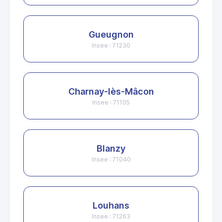
Gueugnon
Insee : 71230
Charnay-lès-Mâcon
Insee : 71105
Blanzy
Insee : 71040
Louhans
Insee : 71263