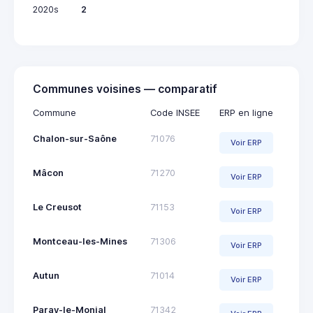
2020s
2
Communes voisines — comparatif
Commune
Code INSEE
ERP en ligne
Chalon-sur-Saône
71076
Voir ERP
Mâcon
71270
Voir ERP
Le Creusot
71153
Voir ERP
Montceau-les-Mines
71306
Voir ERP
Autun
71014
Voir ERP
Paray-le-Monial
71342