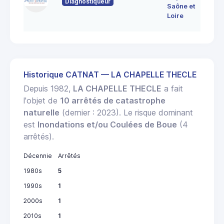
Diagnostiqueur
71
Saône et
MO
Loire
LE
Historique CATNAT — LA CHAPELLE THECLE
Depuis 1982,
LA CHAPELLE THECLE
a fait
l'objet de
10 arrêtés de catastrophe
naturelle
(dernier : 2023). Le risque dominant
est
Inondations et/ou Coulées de Boue
(4
arrêtés).
Décennie
Arrêtés
1980s
5
1990s
1
2000s
1
2010s
1