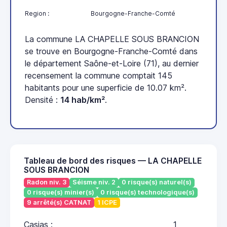
Region :
Bourgogne-Franche-Comté
La commune LA CHAPELLE SOUS BRANCION
se trouve en Bourgogne-Franche-Comté dans
le département Saône-et-Loire (71), au dernier
recensement la commune comptait 145
habitants pour une superficie de 10.07 km².
Densité :
14 hab/km²
.
Tableau de bord des risques — LA CHAPELLE
SOUS BRANCION
Radon niv. 3
Séisme niv. 2
0 risque(s) naturel(s)
0 risque(s) minier(s)
0 risque(s) technologique(s)
9 arrêté(s) CATNAT
1 ICPE
Casias :
1