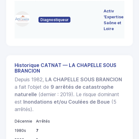
7 
Activ
Bo
'Expertise
Diagnostiqueur
71
Saône et
MO
Loire
LE
Historique CATNAT — LA CHAPELLE SOUS
BRANCION
Depuis 1982,
LA CHAPELLE SOUS BRANCION
a fait l'objet de
9 arrêtés de catastrophe
naturelle
(dernier : 2019). Le risque dominant
est
Inondations et/ou Coulées de Boue
(5
arrêtés).
Décennie
Arrêtés
1980s
7