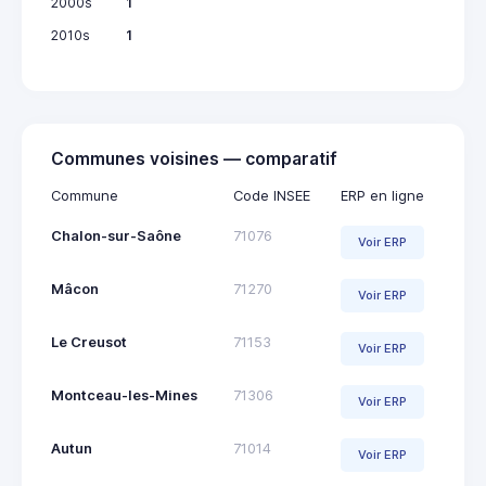
2000s
1
2010s
1
Communes voisines — comparatif
Commune
Code INSEE
ERP en ligne
Chalon-sur-Saône
71076
Voir ERP
Mâcon
71270
Voir ERP
Le Creusot
71153
Voir ERP
Montceau-les-Mines
71306
Voir ERP
Autun
71014
Voir ERP