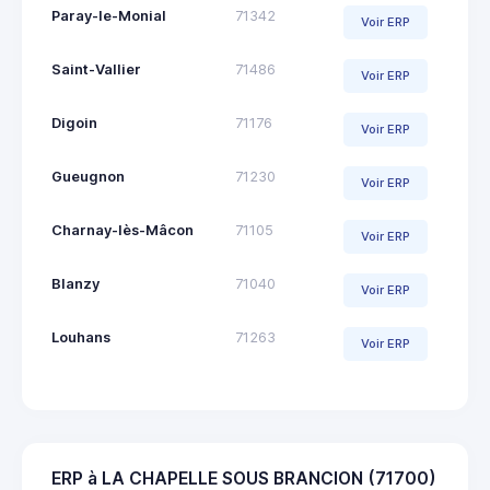
Paray-le-Monial
71342
Voir ERP
Saint-Vallier
71486
Voir ERP
Digoin
71176
Voir ERP
Gueugnon
71230
Voir ERP
Charnay-lès-Mâcon
71105
Voir ERP
Blanzy
71040
Voir ERP
Louhans
71263
Voir ERP
ERP à LA CHAPELLE SOUS BRANCION (71700)