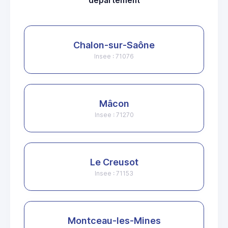
departement
Chalon-sur-Saône
Insee : 71076
Mâcon
Insee : 71270
Le Creusot
Insee : 71153
Montceau-les-Mines