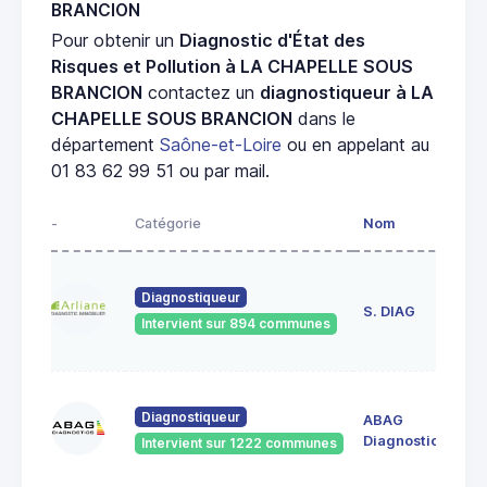
BRANCION
Pour obtenir un
Diagnostic d'État des
Risques et Pollution à LA CHAPELLE SOUS
BRANCION
contactez un
diagnostiqueur à LA
CHAPELLE SOUS BRANCION
dans le
département
Saône-et-Loire
ou en appelant au
01 83 62 99 51 ou par mail.
-
Catégorie
Nom
Ad
23
Diagnostiqueur
de
S. DIAG
Intervient sur 894 communes
71
60
Diagnostiqueur
ABAG
des
71
Diagnostics
Intervient sur 1222 communes
Bo