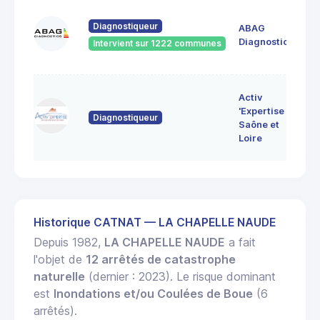
60
Diagnostiqueur
ABAG
des
71
Diagnostics
Intervient sur 1222 communes
Bo
7 
Activ
Bo
'Expertise
Diagnostiqueur
71
Saône et
MO
Loire
LE
Historique CATNAT — LA CHAPELLE NAUDE
Depuis 1982,
LA CHAPELLE NAUDE
a fait
l'objet de
12 arrêtés de catastrophe
naturelle
(dernier : 2023). Le risque dominant
est
Inondations et/ou Coulées de Boue
(6
arrêtés).