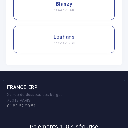
Blanzy
Insee : 71040
Louhans
Insee : 71263
FRANCE-ERP
27 rue du dessous des berges
75013 PARIS
01 83 62 99 51
Paiements 100% sécurisé