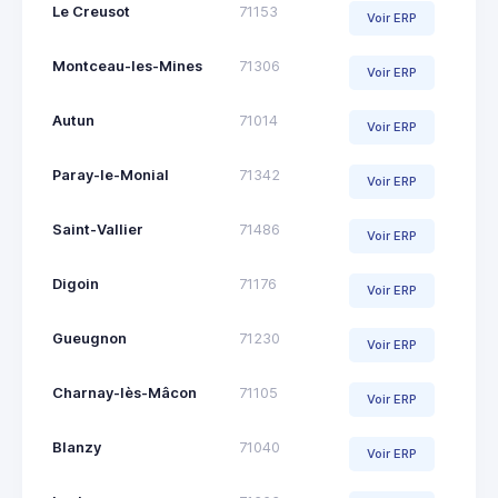
Le Creusot
71153
Voir ERP
Montceau-les-Mines
71306
Voir ERP
Autun
71014
Voir ERP
Paray-le-Monial
71342
Voir ERP
Saint-Vallier
71486
Voir ERP
Digoin
71176
Voir ERP
Gueugnon
71230
Voir ERP
Charnay-lès-Mâcon
71105
Voir ERP
Blanzy
71040
Voir ERP