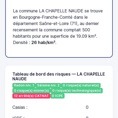
La commune LA CHAPELLE NAUDE se trouve
en Bourgogne-Franche-Comté dans le
département Saône-et-Loire (71), au dernier
recensement la commune comptait 500
habitants pour une superficie de 19.09 km².
Densité :
26 hab/km²
.
Tableau de bord des risques — LA CHAPELLE
NAUDE
Radon niv. 1
Séisme niv. 2
0 risque(s) naturel(s)
0 risque(s) minier(s)
0 risque(s) technologique(s)
12 arrêté(s) CATNAT
0 ICPE
Casias :
0