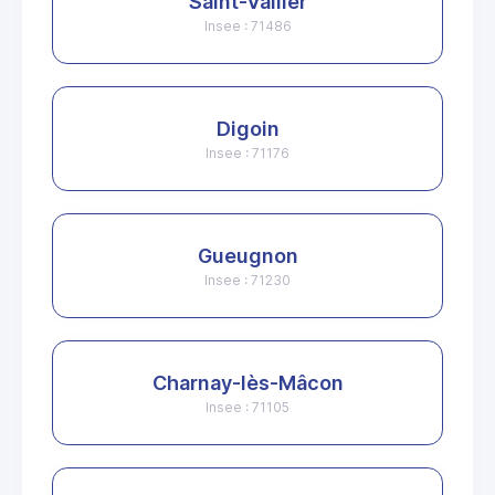
Saint-Vallier
Insee : 71486
Digoin
Insee : 71176
Gueugnon
Insee : 71230
Charnay-lès-Mâcon
Insee : 71105