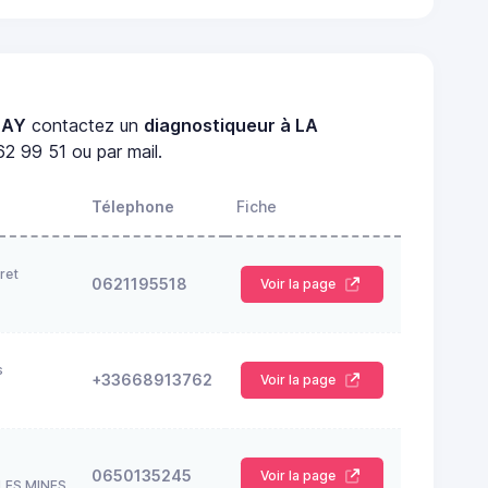
HAY
contactez un
diagnostiqueur à LA
2 99 51 ou par mail.
Télephone
Fiche
ret
0621195518
Voir la page
s
+33668913762
Voir la page
0650135245
Voir la page
LES MINES