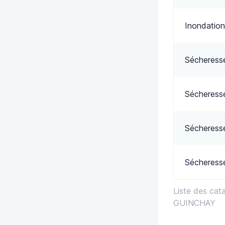
Inondation
Sécheress
Sécheress
Sécheress
Sécheress
Liste des cat
GUINCHAY