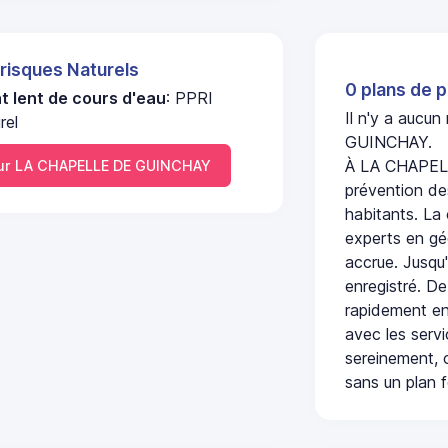
 risques Naturels
0 plans de p
 lent de cours d'eau
: PPRI
Il n'y a aucu
rel
GUINCHAY.
À LA CHAPELL
ur LA CHAPELLE DE GUINCHAY
prévention des
habitants. La
experts en géo
accrue. Jusqu'
enregistré. De
rapidement en
avec les serv
sereinement, c
sans un plan f