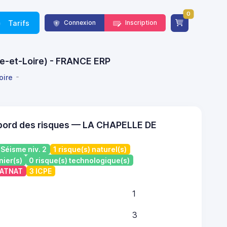
0
Tarifs
Connexion
Inscription
ne-et-Loire) - FRANCE ERP
oire
bord des risques — LA CHAPELLE DE
Séisme niv. 2
1 risque(s) naturel(s)
nier(s)
0 risque(s) technologique(s)
 CATNAT
3 ICPE
1
3