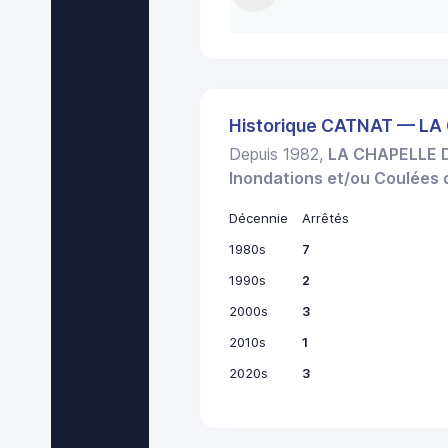
Historique CATNAT — L
Depuis 1982,
LA CHAPELLE 
Inondations et/ou Coulées
Décennie
Arrêtés
1980s
7
1990s
2
2000s
3
2010s
1
2020s
3