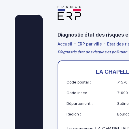
Diagnostic état des risques
Accueil
ERP par ville
Etat des r
Diagnostic état des risques et pollut
LA CHAPEL
Code postal :
71570
Code insee :
71090
Département :
Saône-
Region :
Bourg
La commune LA CHAPELLE D