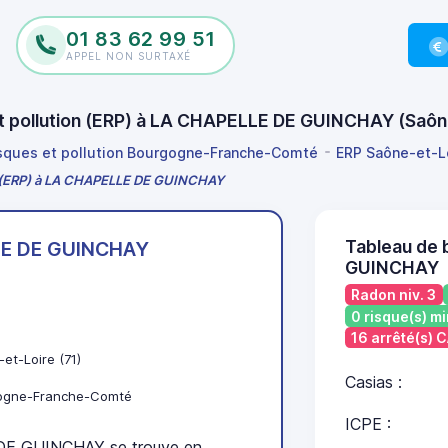
01 83 62 99 51
APPEL NON SURTAXÉ
 et pollution (ERP) à LA CHAPELLE DE GUINCHAY (Saô
isques et pollution Bourgogne-Franche-Comté
ERP Saône-et-L
ion (ERP) à LA CHAPELLE DE GUINCHAY
Tableau de 
LE DE GUINCHAY
GUINCHAY
Radon niv. 3
0 risque(s) mi
16 arrêté(s)
et-Loire (71)
Casias :
ogne-Franche-Comté
ICPE :
E GUINCHAY se trouve en