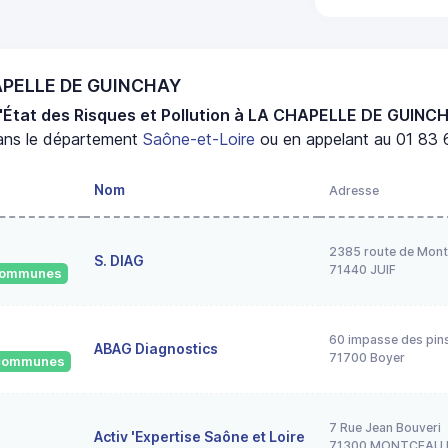
HAPELLE DE GUINCHAY
d'État des Risques et Pollution à LA CHAPELLE DE GUINC
ns le département
Saône-et-Loire
ou en appelant au 01 83 6
Nom
Adresse
2385 route de Mont
S. DIAG
71440 JUIF
 communes
60 impasse des pin
ABAG Diagnostics
71700 Boyer
2 communes
7 Rue Jean Bouveri
Activ 'Expertise Saône et Loire
71300 MONTCEAU 