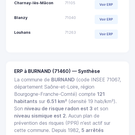
Charnay-lès-Mâcon
71105
Voir ERP
Blanzy
71040
Voir ERP
Louhans
71263
Voir ERP
ERP à BURNAND (71460) — Synthèse
La commune de
BURNAND
(code INSEE 71067,
département Saône-et-Loire, région
Bourgogne-Franche-Comté) compte
121
habitants
sur
6.51 km²
(densité 19 hab/km²).
Son
niveau de risque radon est 3
et son
niveau sismique est 2
. Aucun plan de
prévention des risques (PPR) n'est actif sur
cette commune. Depuis 1982,
5 arrêtés