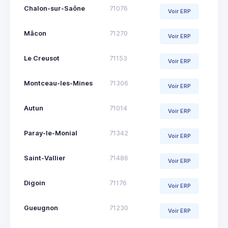
Chalon-sur-Saône
71076
Voir ERP
Mâcon
71270
Voir ERP
Le Creusot
71153
Voir ERP
Montceau-les-Mines
71306
Voir ERP
Autun
71014
Voir ERP
Paray-le-Monial
71342
Voir ERP
Saint-Vallier
71486
Voir ERP
Digoin
71176
Voir ERP
Gueugnon
71230
Voir ERP