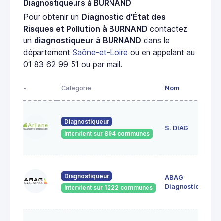
Diagnostiqueurs à BURNAND
Pour obtenir un
Diagnostic d'État des
Risques et Pollution à BURNAND
contactez
un
diagnostiqueur à BURNAND
dans le
département
Saône-et-Loire
ou en appelant au
01 83 62 99 51 ou par mail.
-
Catégorie
Nom
Ad
23
Diagnostiqueur
de
S. DIAG
Intervient sur 894 communes
71
60
Diagnostiqueur
ABAG
des
71
Diagnostics
Intervient sur 1222 communes
Bo