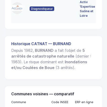
7 
Activ
Bo
'Expertise
Diagnostiqueur
71
Saône et
MO
Loire
LE
Historique CATNAT — BURNAND
Depuis 1982,
BURNAND
a fait l'objet de
5
arrêtés de catastrophe naturelle
(dernier :
1983). Le risque dominant est
Inondations
et/ou Coulées de Boue
(3 arrêtés).
Communes voisines — comparatif
Commune
Code INSEE
ERP en ligne