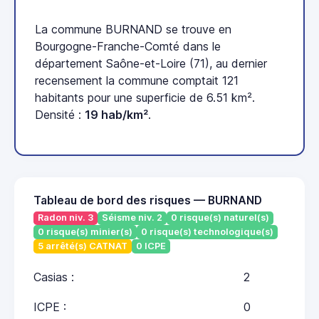
La commune BURNAND se trouve en
Bourgogne-Franche-Comté dans le
département Saône-et-Loire (71), au dernier
recensement la commune comptait 121
habitants pour une superficie de 6.51 km².
Densité :
19 hab/km²
.
Tableau de bord des risques — BURNAND
Radon niv. 3
Séisme niv. 2
0 risque(s) naturel(s)
0 risque(s) minier(s)
0 risque(s) technologique(s)
5 arrêté(s) CATNAT
0 ICPE
Casias :
2
ICPE :
0