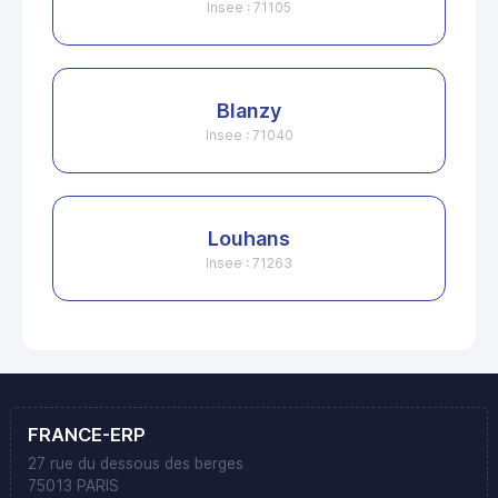
Insee : 71105
Blanzy
Insee : 71040
Louhans
Insee : 71263
FRANCE-ERP
27 rue du dessous des berges
75013 PARIS