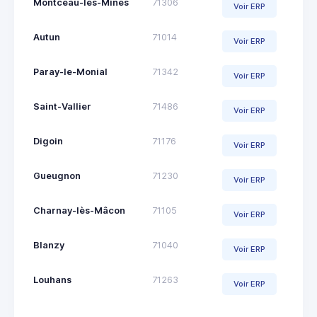
Montceau-les-Mines
71306
Voir ERP
Autun
71014
Voir ERP
Paray-le-Monial
71342
Voir ERP
Saint-Vallier
71486
Voir ERP
Digoin
71176
Voir ERP
Gueugnon
71230
Voir ERP
Charnay-lès-Mâcon
71105
Voir ERP
Blanzy
71040
Voir ERP
Louhans
71263
Voir ERP