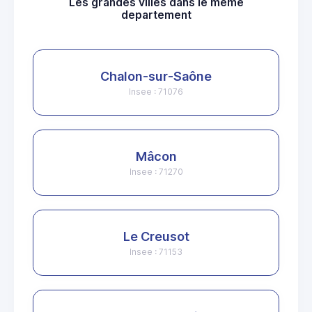
Les grandes villes dans le même
departement
Chalon-sur-Saône
Insee : 71076
Mâcon
Insee : 71270
Le Creusot
Insee : 71153