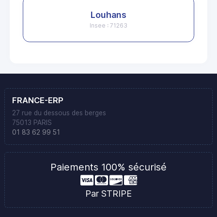
Louhans
Insee : 71263
FRANCE-ERP
27 rue du dessous des berges
75013 PARIS
01 83 62 99 51
Paiements 100% sécurisé
Par STRIPE