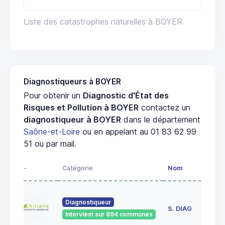
Liste des catastrophes naturelles à BOYER
Diagnostiqueurs à BOYER
Pour obtenir un
Diagnostic d'État des
Risques et Pollution à BOYER
contactez un
diagnostiqueur à BOYER
dans le département
Saône-et-Loire
ou en appelant au 01 83 62 99
51 ou par mail.
-
Catégorie
Nom
Ad
23
Diagnostiqueur
de
S. DIAG
Intervient sur 894 communes
71