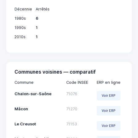
Décennie
Arrêtés
1980s
6
1990s
1
2010s
1
Communes voisines — comparatif
Commune
Code INSEE
ERP en ligne
Chalon-sur-Saône
71076
Voir ERP
Mâcon
71270
Voir ERP
Le Creusot
71153
Voir ERP