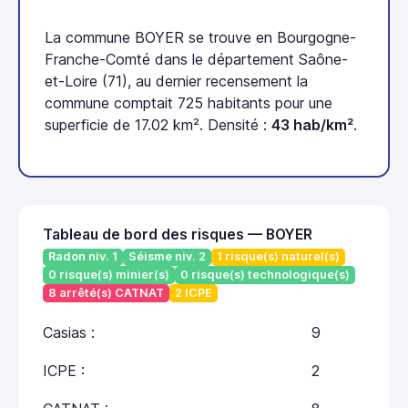
La commune BOYER se trouve en Bourgogne-
Franche-Comté dans le département Saône-
et-Loire (71), au dernier recensement la
commune comptait 725 habitants pour une
superficie de 17.02 km². Densité :
43 hab/km²
.
Tableau de bord des risques — BOYER
Radon niv. 1
Séisme niv. 2
1 risque(s) naturel(s)
0 risque(s) minier(s)
0 risque(s) technologique(s)
8 arrêté(s) CATNAT
2 ICPE
Casias :
9
ICPE :
2