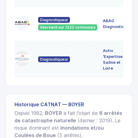
60
Diagnostiqueur
ABAG
des
71
Diagnostics
Intervient sur 1222 communes
Bo
7 
Activ
Bo
'Expertise
Diagnostiqueur
71
Saône et
MO
Loire
LE
Historique CATNAT — BOYER
Depuis 1982,
BOYER
a fait l'objet de
8 arrêtés
de catastrophe naturelle
(dernier : 2019). Le
risque dominant est
Inondations et/ou
Coulées de Boue
(5 arrêtés).