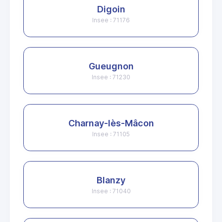
Digoin
Insee : 71176
Gueugnon
Insee : 71230
Charnay-lès-Mâcon
Insee : 71105
Blanzy
Insee : 71040