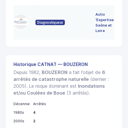
7 
Activ
Bo
'Expertise
Diagnostiqueur
71
Saône et
MO
Loire
LE
Historique CATNAT — BOUZERON
Depuis 1982,
BOUZERON
a fait l'objet de
6
arrêtés de catastrophe naturelle
(dernier :
2005). Le risque dominant est
Inondations
et/ou Coulées de Boue
(3 arrêtés).
Décennie
Arrêtés
1980s
4
2000s
2