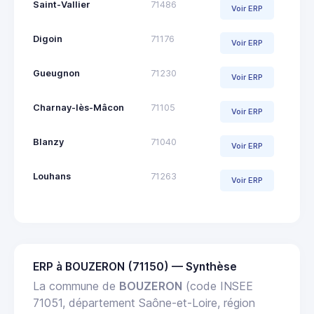
Saint-Vallier
71486
Voir ERP
Digoin
71176
Voir ERP
Gueugnon
71230
Voir ERP
Charnay-lès-Mâcon
71105
Voir ERP
Blanzy
71040
Voir ERP
Louhans
71263
Voir ERP
ERP à BOUZERON (71150) — Synthèse
La commune de
BOUZERON
(code INSEE
71051, département Saône-et-Loire, région