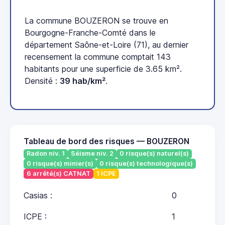
La commune BOUZERON se trouve en
Bourgogne-Franche-Comté dans le
département Saône-et-Loire (71), au dernier
recensement la commune comptait 143
habitants pour une superficie de 3.65 km².
Densité :
39 hab/km²
.
Tableau de bord des risques — BOUZERON
Radon niv. 1
Séisme niv. 2
0 risque(s) naturel(s)
0 risque(s) minier(s)
0 risque(s) technologique(s)
6 arrêté(s) CATNAT
1 ICPE
Casias :
0
ICPE :
1