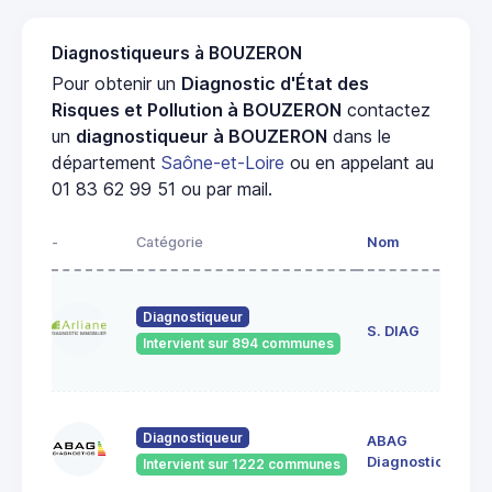
Diagnostiqueurs à BOUZERON
Pour obtenir un
Diagnostic d'État des
Risques et Pollution à BOUZERON
contactez
un
diagnostiqueur à BOUZERON
dans le
département
Saône-et-Loire
ou en appelant au
01 83 62 99 51 ou par mail.
-
Catégorie
Nom
Ad
23
Diagnostiqueur
de
S. DIAG
Intervient sur 894 communes
71
60
Diagnostiqueur
ABAG
des
71
Diagnostics
Intervient sur 1222 communes
Bo