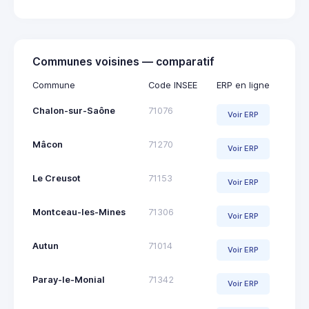
Communes voisines — comparatif
Commune
Code INSEE
ERP en ligne
Chalon-sur-Saône
71076
Voir ERP
Mâcon
71270
Voir ERP
Le Creusot
71153
Voir ERP
Montceau-les-Mines
71306
Voir ERP
Autun
71014
Voir ERP
Paray-le-Monial
71342
Voir ERP