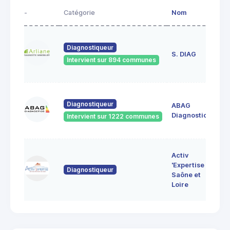
-
Catégorie
Nom
Ad
23
Diagnostiqueur
de
S. DIAG
Intervient sur 894 communes
71
60
Diagnostiqueur
ABAG
des
71
Diagnostics
Intervient sur 1222 communes
Bo
7 
Activ
Bo
'Expertise
Diagnostiqueur
71
Saône et
MO
Loire
LE