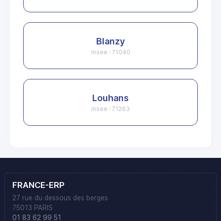
Blanzy
Insee : 71040
Louhans
Insee : 71263
FRANCE-ERP
27 rue du dessous des berges
75013 PARIS
01 83 62 99 51