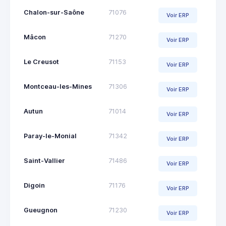
Chalon-sur-Saône
71076
Voir ERP
Mâcon
71270
Voir ERP
Le Creusot
71153
Voir ERP
Montceau-les-Mines
71306
Voir ERP
Autun
71014
Voir ERP
Paray-le-Monial
71342
Voir ERP
Saint-Vallier
71486
Voir ERP
Digoin
71176
Voir ERP
Gueugnon
71230
Voir ERP