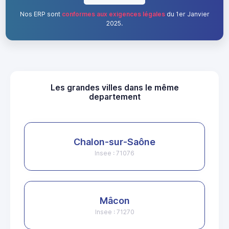
Nos ERP sont
conformes aux exigences légales
du 1er Janvier
2025.
Les grandes villes dans le même
departement
Chalon-sur-Saône
Insee : 71076
Mâcon
Insee : 71270