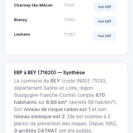
Charnay-lès-Mâcon
71105
Voir ERP
Blanzy
71040
Voir ERP
Louhans
71263
Voir ERP
ERP à BEY (71620) — Synthèse
La commune de
BEY
(code INSEE 71033,
département Saône-et-Loire, région
Bourgogne-Franche-Comté) compte
870
habitants
sur
8.86 km²
(densité 98 hab/km²).
Son
niveau de risque radon est 1
et son
niveau sismique est 2
. Elle est soumise à 2
plan(s) de prévention des risques. Depuis 1982,
9 arrêtés CATNAT
ont été publiés,