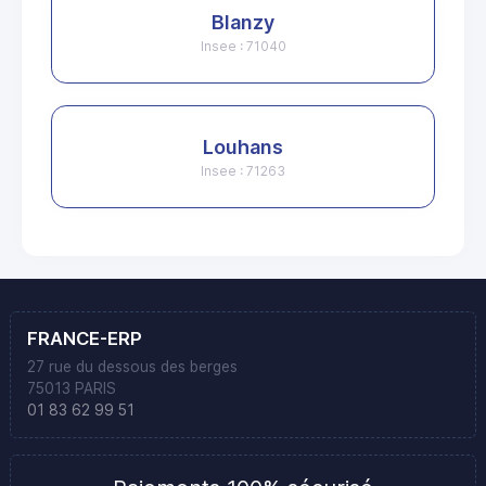
Blanzy
Insee : 71040
Louhans
Insee : 71263
FRANCE-ERP
27 rue du dessous des berges
75013 PARIS
01 83 62 99 51