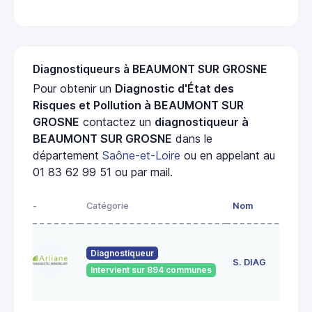
Diagnostiqueurs à BEAUMONT SUR GROSNE
Pour obtenir un
Diagnostic d'État des
Risques et Pollution à BEAUMONT SUR
GROSNE
contactez un
diagnostiqueur à
BEAUMONT SUR GROSNE
dans le
département
Saône-et-Loire
ou en appelant au
01 83 62 99 51 ou par mail.
-
Catégorie
Nom
Ad
23
Diagnostiqueur
de
S. DIAG
Intervient sur 894 communes
71