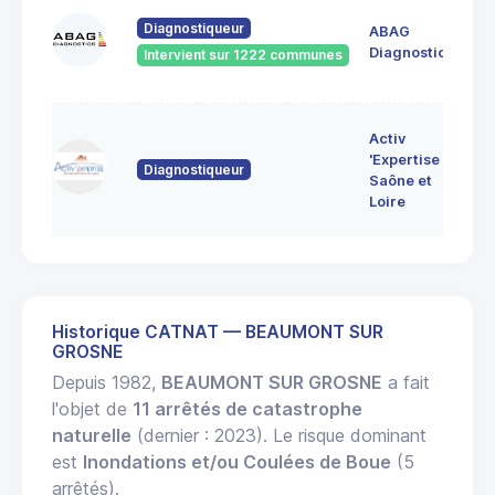
60
Diagnostiqueur
ABAG
des
71
Diagnostics
Intervient sur 1222 communes
Bo
7 
Activ
Bo
'Expertise
Diagnostiqueur
71
Saône et
MO
Loire
LE
Historique CATNAT — BEAUMONT SUR
GROSNE
Depuis 1982,
BEAUMONT SUR GROSNE
a fait
l'objet de
11 arrêtés de catastrophe
naturelle
(dernier : 2023). Le risque dominant
est
Inondations et/ou Coulées de Boue
(5
arrêtés).