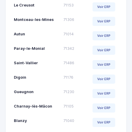
Le Creusot
71153
Voir ERP
Montceau-les-Mines
71306
Voir ERP
Autun
71014
Voir ERP
Paray-le-Monial
71342
Voir ERP
Saint-Vallier
71486
Voir ERP
Digoin
71176
Voir ERP
Gueugnon
71230
Voir ERP
Charnay-lès-Mâcon
71105
Voir ERP
Blanzy
71040
Voir ERP