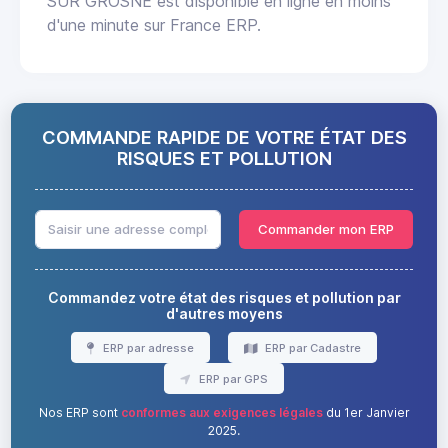
SUR GROSNE est disponible en ligne en moins
d'une minute sur France ERP.
COMMANDE RAPIDE DE VOTRE ÉTAT DES
RISQUES ET POLLUTION
Commander mon ERP
Commandez votre état des risques et pollution par
d'autres moyens
ERP par adresse
ERP par Cadastre
ERP par GPS
Nos ERP sont
conformes aux exigences légales
du 1er Janvier
2025.