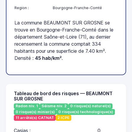
Region :
Bourgogne-Franche-Comté
La commune BEAUMONT SUR GROSNE se
trouve en Bourgogne-Franche-Comté dans le
département Saône-et-Loire (71), au dernier
recensement la commune comptait 334
habitants pour une superficie de 7.40 km².
Densité :
45 hab/km²
.
Tableau de bord des risques — BEAUMONT
SUR GROSNE
Radon niv. 1
Séisme niv. 2
0 risque(s) naturel(s)
0 risque(s) minier(s)
0 risque(s) technologique(s)
11 arrêté(s) CATNAT
2 ICPE
Casias :
0