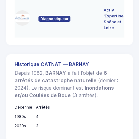
7 
Activ
Bo
'Expertise
Diagnostiqueur
71
Saône et
MO
Loire
LE
Historique CATNAT — BARNAY
Depuis 1982,
BARNAY
a fait l'objet de
6
arrêtés de catastrophe naturelle
(dernier :
2024). Le risque dominant est
Inondations
et/ou Coulées de Boue
(3 arrêtés).
Décennie
Arrêtés
1980s
4
2020s
2