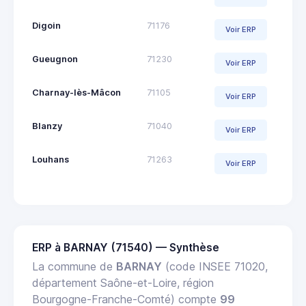
Digoin
71176
Voir ERP
Gueugnon
71230
Voir ERP
Charnay-lès-Mâcon
71105
Voir ERP
Blanzy
71040
Voir ERP
Louhans
71263
Voir ERP
ERP à BARNAY (71540) — Synthèse
La commune de
BARNAY
(code INSEE 71020,
département Saône-et-Loire, région
Bourgogne-Franche-Comté) compte
99