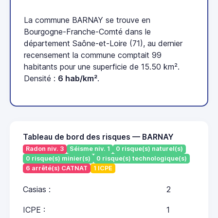
La commune BARNAY se trouve en
Bourgogne-Franche-Comté dans le
département Saône-et-Loire (71), au dernier
recensement la commune comptait 99
habitants pour une superficie de 15.50 km².
Densité :
6 hab/km²
.
Tableau de bord des risques — BARNAY
Radon niv. 3
Séisme niv. 1
0 risque(s) naturel(s)
0 risque(s) minier(s)
0 risque(s) technologique(s)
6 arrêté(s) CATNAT
1 ICPE
Casias :
2
ICPE :
1