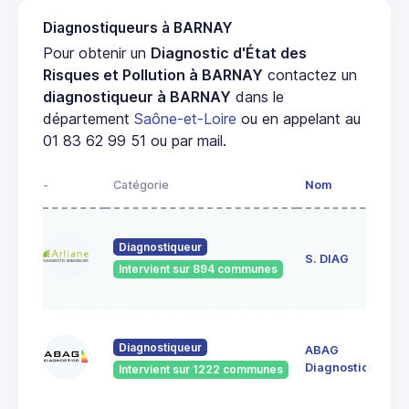
Diagnostiqueurs à BARNAY
Pour obtenir un
Diagnostic d'État des
Risques et Pollution à BARNAY
contactez un
diagnostiqueur à BARNAY
dans le
département
Saône-et-Loire
ou en appelant au
01 83 62 99 51 ou par mail.
-
Catégorie
Nom
Ad
23
Diagnostiqueur
de
S. DIAG
Intervient sur 894 communes
71
60
Diagnostiqueur
ABAG
des
71
Diagnostics
Intervient sur 1222 communes
Bo