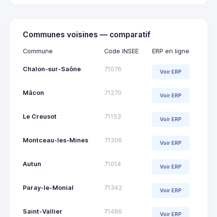
Communes voisines — comparatif
Commune
Code INSEE
ERP en ligne
Chalon-sur-Saône
71076
Voir ERP
Mâcon
71270
Voir ERP
Le Creusot
71153
Voir ERP
Montceau-les-Mines
71306
Voir ERP
Autun
71014
Voir ERP
Paray-le-Monial
71342
Voir ERP
Saint-Vallier
71486
Voir ERP