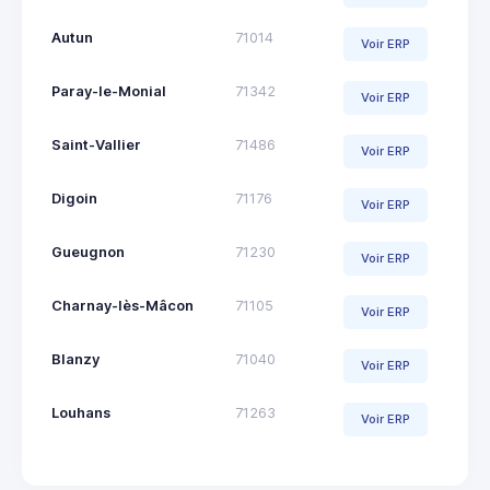
Autun
71014
Voir ERP
Paray-le-Monial
71342
Voir ERP
Saint-Vallier
71486
Voir ERP
Digoin
71176
Voir ERP
Gueugnon
71230
Voir ERP
Charnay-lès-Mâcon
71105
Voir ERP
Blanzy
71040
Voir ERP
Louhans
71263
Voir ERP