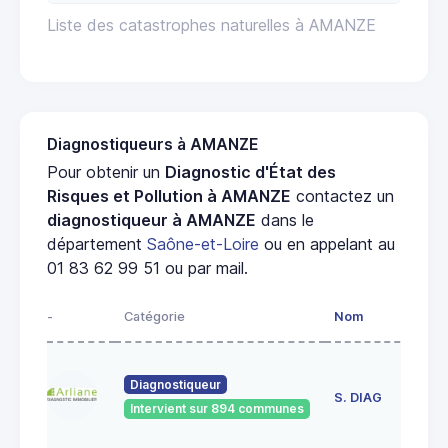
Liste des catastrophes naturelles à AMANZE
Diagnostiqueurs à AMANZE
Pour obtenir un
Diagnostic d'État des
Risques et Pollution à AMANZE
contactez un
diagnostiqueur à AMANZE
dans le
département
Saône-et-Loire
ou en appelant au
01 83 62 99 51 ou par mail.
-
Catégorie
Nom
Ad
23
Diagnostiqueur
de
S. DIAG
Intervient sur 894 communes
71