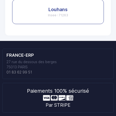
Louhans
Insee : 71263
FRANCE-ERP
27 rue du dessous des berges
75013 PARIS
01 83 62 99 51
Paiements 100% sécurisé
Par STRIPE