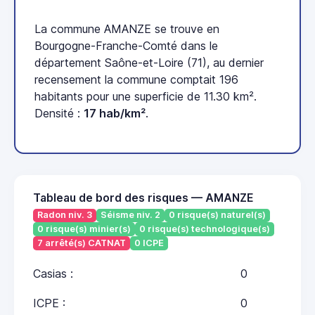
La commune AMANZE se trouve en
Bourgogne-Franche-Comté dans le
département Saône-et-Loire (71), au dernier
recensement la commune comptait 196
habitants pour une superficie de 11.30 km².
Densité :
17 hab/km²
.
Tableau de bord des risques — AMANZE
Radon niv. 3
Séisme niv. 2
0 risque(s) naturel(s)
0 risque(s) minier(s)
0 risque(s) technologique(s)
7 arrêté(s) CATNAT
0 ICPE
Casias :
0
ICPE :
0