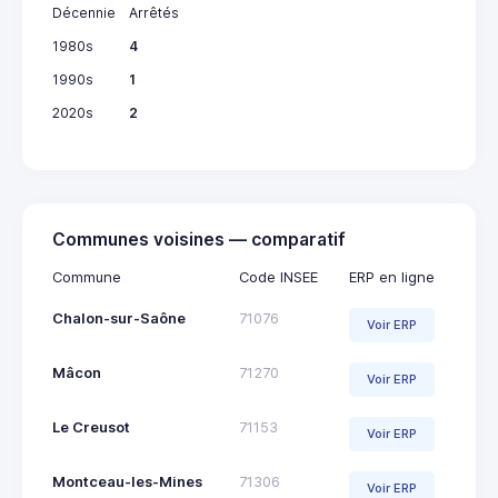
Décennie
Arrêtés
1980s
4
1990s
1
2020s
2
Communes voisines — comparatif
Commune
Code INSEE
ERP en ligne
Chalon-sur-Saône
71076
Voir ERP
Mâcon
71270
Voir ERP
Le Creusot
71153
Voir ERP
Montceau-les-Mines
71306
Voir ERP