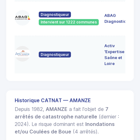
60
Diagnostiqueur
ABAG
des
71
Diagnostics
Intervient sur 1222 communes
Bo
7 
Activ
Bo
'Expertise
Diagnostiqueur
71
Saône et
MO
Loire
LE
Historique CATNAT — AMANZE
Depuis 1982,
AMANZE
a fait l'objet de
7
arrêtés de catastrophe naturelle
(dernier :
2024). Le risque dominant est
Inondations
et/ou Coulées de Boue
(4 arrêtés).