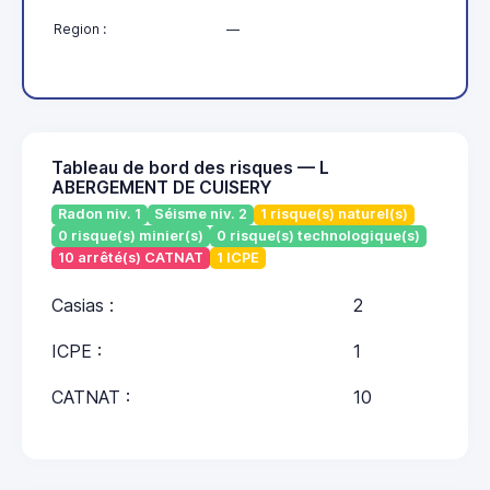
Region :
—
Tableau de bord des risques — L
ABERGEMENT DE CUISERY
Radon niv. 1
Séisme niv. 2
1 risque(s) naturel(s)
0 risque(s) minier(s)
0 risque(s) technologique(s)
10 arrêté(s) CATNAT
1 ICPE
Casias :
2
ICPE :
1
CATNAT :
10