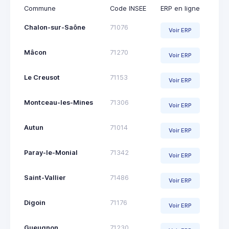
Commune
Code INSEE
ERP en ligne
Chalon-sur-Saône
71076
Voir ERP
Mâcon
71270
Voir ERP
Le Creusot
71153
Voir ERP
Montceau-les-Mines
71306
Voir ERP
Autun
71014
Voir ERP
Paray-le-Monial
71342
Voir ERP
Saint-Vallier
71486
Voir ERP
Digoin
71176
Voir ERP
Gueugnon
71230