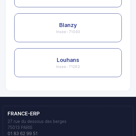
Blanzy
Insee : 71040
Louhans
Insee : 71263
FRANCE-ERP
27 rue du dessous des berges
75013 PARIS
01 83 62 99 51