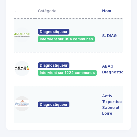
-
Catégorie
Nom
Ad
23
Diagnostiqueur
de
S. DIAG
Intervient sur 894 communes
71
60
Diagnostiqueur
ABAG
des
71
Diagnostics
Intervient sur 1222 communes
Bo
7 
Activ
Bo
'Expertise
Diagnostiqueur
71
Saône et
MO
Loire
LE