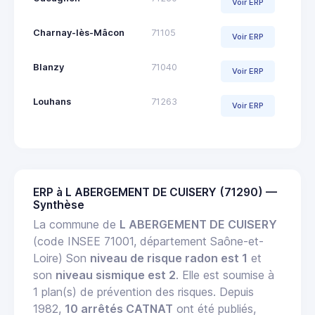
Voir ERP
Charnay-lès-Mâcon
71105
Voir ERP
Blanzy
71040
Voir ERP
Louhans
71263
Voir ERP
ERP à L ABERGEMENT DE CUISERY (71290) —
Synthèse
La commune de
L ABERGEMENT DE CUISERY
(code INSEE 71001, département Saône-et-
Loire) Son
niveau de risque radon est 1
et
son
niveau sismique est 2
. Elle est soumise à
1 plan(s) de prévention des risques. Depuis
1982,
10 arrêtés CATNAT
ont été publiés,