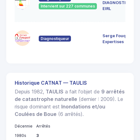
DIAGNOSTICS
Intervient sur 227 communes
EIRL
Serge Fouquet
Diagnostiqueur
Expertises
Historique CATNAT — TAULIS
Depuis 1982,
TAULIS
a fait l'objet de
9 arrêtés
de catastrophe naturelle
(dernier : 2009). Le
risque dominant est
Inondations et/ou
Coulées de Boue
(6 arrêtés).
Décennie
Arrêtés
1980s
3