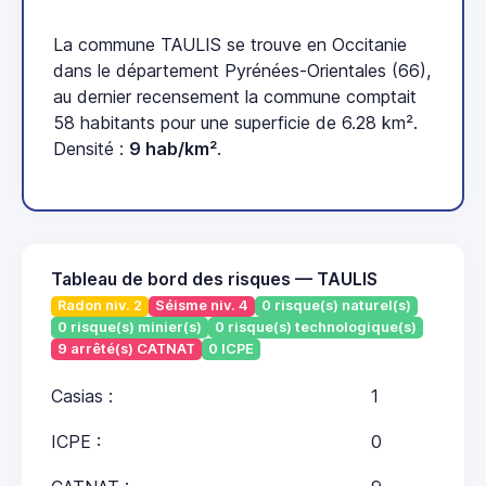
La commune TAULIS se trouve en Occitanie
dans le département Pyrénées-Orientales (66),
au dernier recensement la commune comptait
58 habitants pour une superficie de 6.28 km².
Densité :
9 hab/km²
.
Tableau de bord des risques — TAULIS
Radon niv. 2
Séisme niv. 4
0 risque(s) naturel(s)
0 risque(s) minier(s)
0 risque(s) technologique(s)
9 arrêté(s) CATNAT
0 ICPE
Casias :
1
ICPE :
0