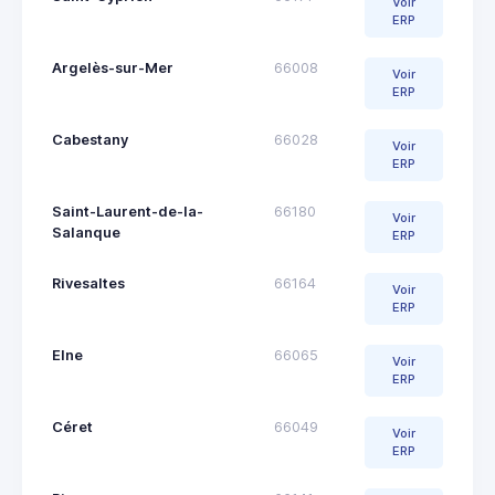
Voir
ERP
Argelès-sur-Mer
66008
Voir
ERP
Cabestany
66028
Voir
ERP
Saint-Laurent-de-la-
66180
Voir
Salanque
ERP
Rivesaltes
66164
Voir
ERP
Elne
66065
Voir
ERP
Céret
66049
Voir
ERP