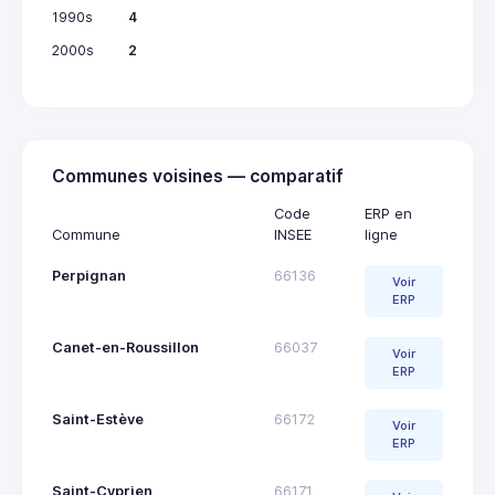
1990s
4
2000s
2
Communes voisines — comparatif
Code
ERP en
Commune
INSEE
ligne
Perpignan
66136
Voir
ERP
Canet-en-Roussillon
66037
Voir
ERP
Saint-Estève
66172
Voir
ERP
Saint-Cyprien
66171