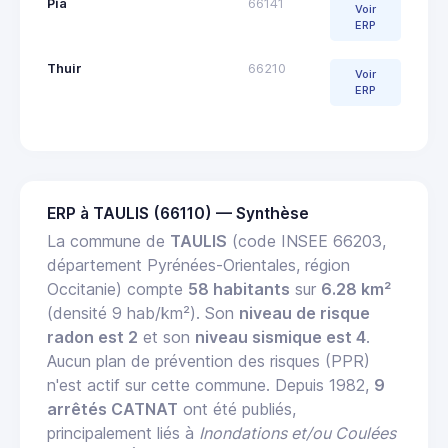
Pia
66141
Voir
ERP
Thuir
66210
Voir
ERP
ERP à TAULIS (66110) — Synthèse
La commune de
TAULIS
(code INSEE 66203,
département Pyrénées-Orientales, région
Occitanie) compte
58 habitants
sur
6.28 km²
(densité 9 hab/km²). Son
niveau de risque
radon est 2
et son
niveau sismique est 4
.
Aucun plan de prévention des risques (PPR)
n'est actif sur cette commune. Depuis 1982,
9
arrêtés CATNAT
ont été publiés,
principalement liés à
Inondations et/ou Coulées