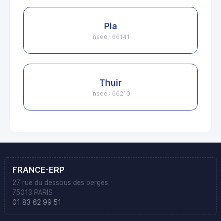
Pia
Insee : 66141
Thuir
Insee : 66210
FRANCE-ERP
27 rue du dessous des berges
75013 PARIS
01 83 62 99 51