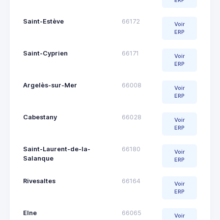
ERP
Saint-Estève
66172
Voir
ERP
Saint-Cyprien
66171
Voir
ERP
Argelès-sur-Mer
66008
Voir
ERP
Cabestany
66028
Voir
ERP
Saint-Laurent-de-la-
66180
Voir
Salanque
ERP
Rivesaltes
66164
Voir
ERP
Elne
66065
Voir