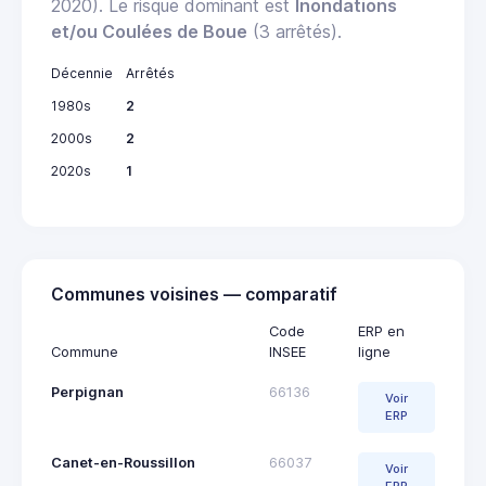
2020). Le risque dominant est
Inondations
et/ou Coulées de Boue
(3 arrêtés).
Décennie
Arrêtés
1980s
2
2000s
2
2020s
1
Communes voisines — comparatif
Code
ERP en
Commune
INSEE
ligne
Perpignan
66136
Voir
ERP
Canet-en-Roussillon
66037
Voir