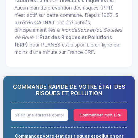
radon est 3
et son
niveau sismique est 4
.
Aucun plan de prévention des risques (PPR)
n'est actif sur cette commune. Depuis 1982,
5
arrêtés CATNAT
ont été publiés,
principalement liés à
Inondations et/ou Coulées
de Boue
. L'
État des Risques et Pollutions
(ERP)
pour PLANES est disponible en ligne en
moins d'une minute sur France ERP.
COMMANDE RAPIDE DE VOTRE ÉTAT DES
RISQUES ET POLLUTION
Commander mon ERP
Commandez votre état des risques et pollution par