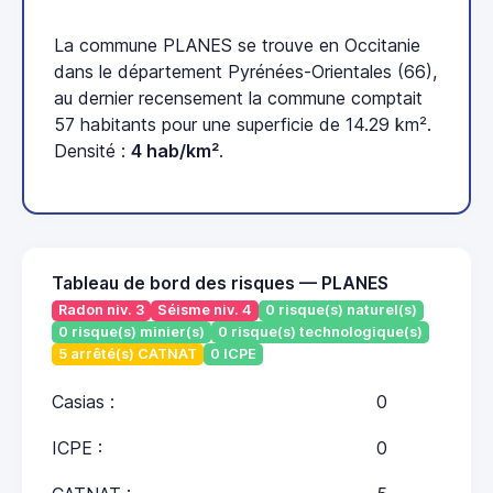
La commune PLANES se trouve en Occitanie
dans le département Pyrénées-Orientales (66),
au dernier recensement la commune comptait
57 habitants pour une superficie de 14.29 km².
Densité :
4 hab/km²
.
Tableau de bord des risques — PLANES
Radon niv. 3
Séisme niv. 4
0 risque(s) naturel(s)
0 risque(s) minier(s)
0 risque(s) technologique(s)
5 arrêté(s) CATNAT
0 ICPE
Casias :
0
ICPE :
0