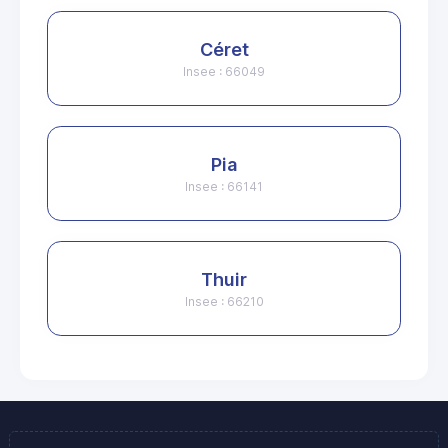
Céret
Insee : 66049
Pia
Insee : 66141
Thuir
Insee : 66210