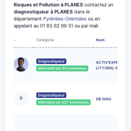
Risques et Pollution à PLANES
contactez un
diagnostiqueur à PLANES
dans le
département
Pyrénées-Orientales
ou en
appelant au 01 83 62 99 51 ou par mail.
-
Catégorie
Nom
Diagnostiqueur
ACTIV'EXPERTISE
LITTORAL 66
Intervient sur 34 communes
Diagnostiqueur
D
DB DIAG
Intervient sur 227 communes