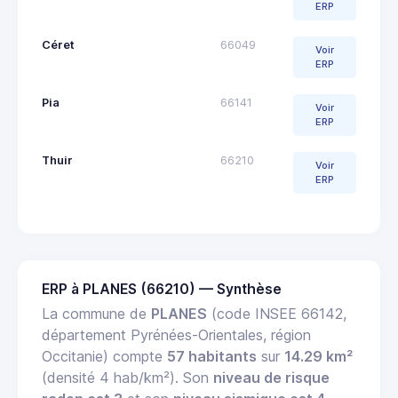
ERP
Céret
66049
Voir
ERP
Pia
66141
Voir
ERP
Thuir
66210
Voir
ERP
ERP à PLANES (66210) — Synthèse
La commune de
PLANES
(code INSEE 66142,
département Pyrénées-Orientales, région
Occitanie) compte
57 habitants
sur
14.29 km²
(densité 4 hab/km²). Son
niveau de risque