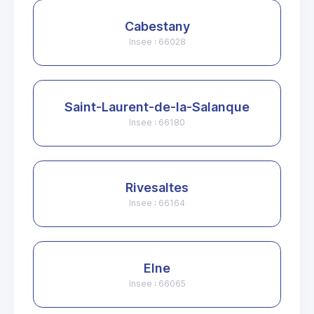
Cabestany
Insee : 66028
Saint-Laurent-de-la-Salanque
Insee : 66180
Rivesaltes
Insee : 66164
Elne
Insee : 66065