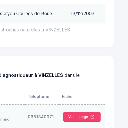
s et/ou Coulées de Boue
13/12/2003
astrophes naturelles à VINZELLES
diagnostiqueur à VINZELLES
dans le
Télephone
Fiche
0681340971
Voir la page
rrand