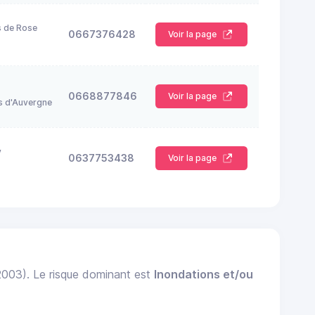
s de Rose
0667376428
Voir la page
0668877846
Voir la page
s d'Auvergne
y
0637753438
Voir la page
 2003). Le risque dominant est
Inondations et/ou