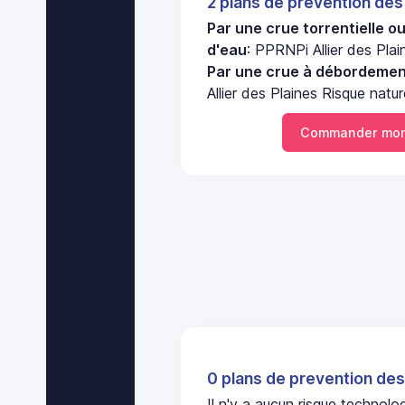
2 plans de prevention des
Par une crue torrentielle o
d'eau
: PPRNPi Allier des Plai
Par une crue à débordement
Allier des Plaines Risque natur
Commander mon
0 plans de prevention des
Il n'y a aucun risque technol