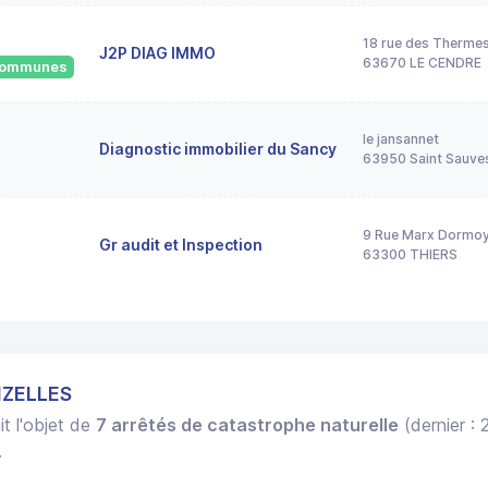
18 rue des Therme
J2P DIAG IMMO
63670 LE CENDRE
 communes
le jansannet
Diagnostic immobilier du Sancy
63950 Saint Sauve
9 Rue Marx Dormo
Gr audit et Inspection
63300 THIERS
NZELLES
it l'objet de
7 arrêtés de catastrophe naturelle
(dernier :
.