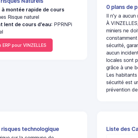
 risques Naturels
0 plans de p
u à montée rapide de cours
Il n'y a aucu
nes Risque naturel
À VINZELLES, 
 lent de cours d'eau
: PPRNPi
miniers ne doi
el
constamment s
sécurité, gara
 ERP pour VINZELLES
aucun incident
locales sont p
grâce à une b
Les habitants
sécurité est u
prévention des
 risques technologique
Liste des C
ogique sur la commune de