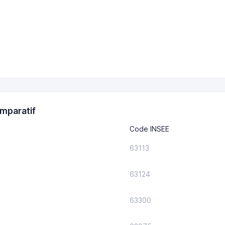
mparatif
Code INSEE
63113
63124
63300