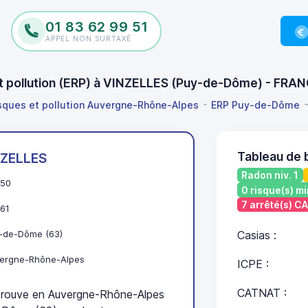
01 83 62 99 51
APPEL NON SURTAXÉ
 et pollution (ERP) à VINZELLES (Puy-de-Dôme) - FRA
isques et pollution Auvergne-Rhône-Alpes
ERP Puy-de-Dôme
Tableau de 
NZELLES
Radon niv. 1
50
0 risque(s) mi
7 arrêté(s) C
61
-de-Dôme (63)
Casias :
ergne-Rhône-Alpes
ICPE :
CATNAT :
rouve en Auvergne-Rhône-Alpes