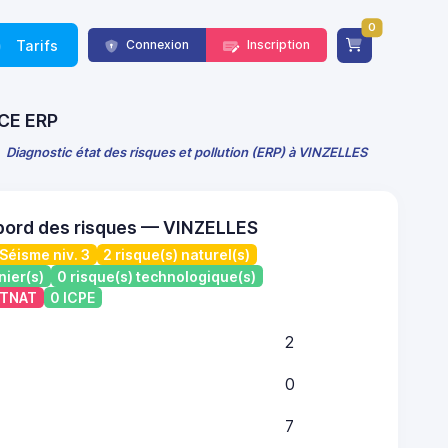
0
Tarifs
Connexion
Inscription
NCE ERP
Diagnostic état des risques et pollution (ERP) à VINZELLES
bord des risques — VINZELLES
Séisme niv. 3
2 risque(s) naturel(s)
nier(s)
0 risque(s) technologique(s)
ATNAT
0 ICPE
2
0
7