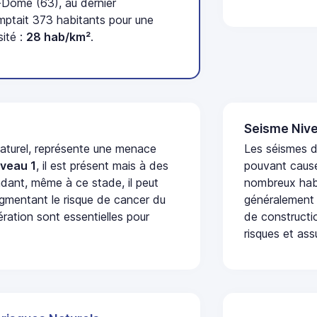
Dôme (63), au dernier
ptait 373 habitants pour une
ité :
28 hab/km²
.
Seisme Nive
naturel, représente une menace
Les séismes de
iveau 1
, il est présent mais à des
pouvant cause
dant, même à ce stade, il peut
nombreux habi
augmentant le risque de cancer du
généralement 
ération sont essentielles pour
de constructio
risques et ass