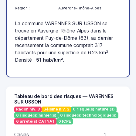
Region :
Auvergne-Rhône-Alpes
La commune VARENNES SUR USSON se
trouve en Auvergne-Rhône-Alpes dans le
département Puy-de-Dôme (63), au dernier
recensement la commune comptait 317
habitants pour une superficie de 6.23 km².
Densité :
51 hab/km²
.
Tableau de bord des risques — VARENNES
SUR USSON
Radon niv. 3
Séisme niv. 3
0 risque(s) naturel(s)
0 risque(s) minier(s)
0 risque(s) technologique(s)
6 arrêté(s) CATNAT
0 ICPE
Casias :
1