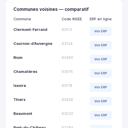
Communes voisines — comparatif
Commune
Code INSEE
ERP en ligne
Clermont-Ferrand
63113
Voir ERP
Cournon-d'Auvergne
63124
Voir ERP
Riom
63300
Voir ERP
Chamalières
63075
Voir ERP
Issoire
63178
Voir ERP
Thiers
63430
Voir ERP
Beaumont
63032
Voir ERP
Pont-du-Château
63284