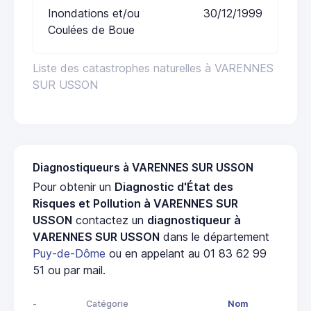
Inondations et/ou
30/12/1999
Coulées de Boue
Liste des catastrophes naturelles à VARENNES
SUR USSON
Diagnostiqueurs à VARENNES SUR USSON
Pour obtenir un
Diagnostic d'État des
Risques et Pollution à VARENNES SUR
USSON
contactez un
diagnostiqueur à
VARENNES SUR USSON
dans le département
Puy-de-Dôme
ou en appelant au 01 83 62 99
51 ou par mail.
-
Catégorie
Nom
Adr