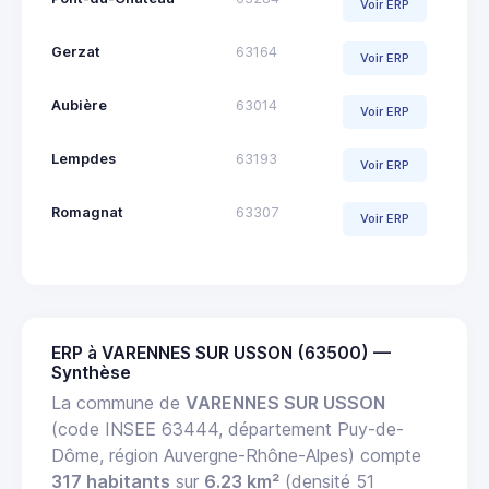
Voir ERP
Gerzat
63164
Voir ERP
Aubière
63014
Voir ERP
Lempdes
63193
Voir ERP
Romagnat
63307
Voir ERP
ERP à VARENNES SUR USSON (63500) —
Synthèse
La commune de
VARENNES SUR USSON
(code INSEE 63444, département Puy-de-
Dôme, région Auvergne-Rhône-Alpes) compte
317 habitants
sur
6.23 km²
(densité 51