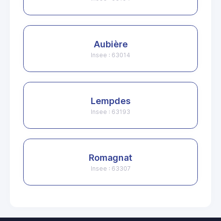
Aubière
Insee : 63014
Lempdes
Insee : 63193
Romagnat
Insee : 63307