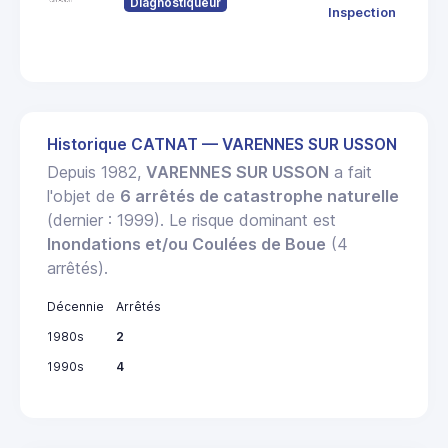
Diagnostiqueur
633
Inspection
THI
Historique CATNAT — VARENNES SUR USSON
Depuis 1982,
VARENNES SUR USSON
a fait
l'objet de
6 arrêtés de catastrophe naturelle
(dernier : 1999). Le risque dominant est
Inondations et/ou Coulées de Boue
(4
arrêtés).
Décennie
Arrêtés
1980s
2
1990s
4