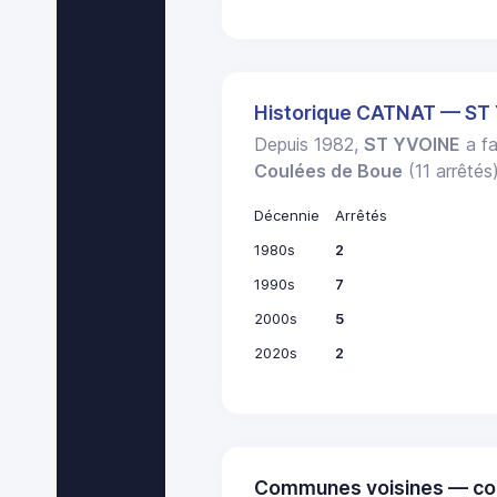
Historique CATNAT — ST
Depuis 1982,
ST YVOINE
a fa
Coulées de Boue
(11 arrêtés)
Décennie
Arrêtés
1980s
2
1990s
7
2000s
5
2020s
2
Communes voisines — co