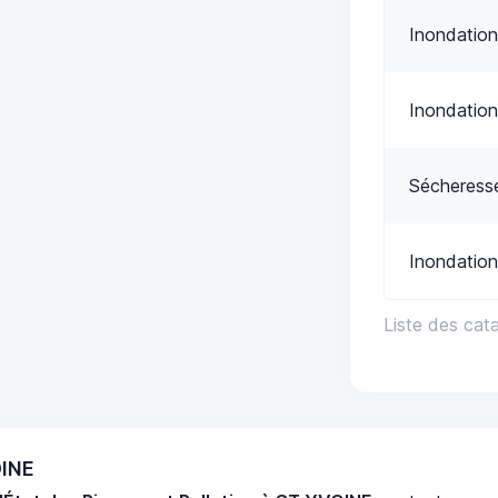
Inondation
Inondation
Sécheress
Inondation
Liste des cat
OINE