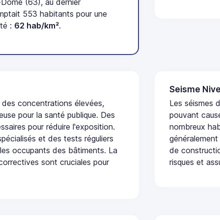
Dôme (63), au dernier
ptait 553 habitants pour une
té :
62 hab/km²
.
Seisme Nive
t des concentrations élevées,
Les séismes de
euse pour la santé publique. Des
pouvant cause
saires pour réduire l'exposition.
nombreux habi
écialisés et des tests réguliers
généralement 
 les occupants des bâtiments. La
de constructio
 correctives sont cruciales pour
risques et ass