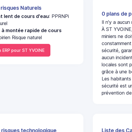
 risques Naturels
0 plans de p
 lent de cours d'eau
: PPRNPi
Il n'y a aucu
urel
À ST YVOINE, 
u à montée rapide de cours
miniers ne doi
oirien Risque naturel
constamment s
sécurité, gara
 ERP pour ST YVOINE
aucun incident
locales sont p
grâce à une b
Les habitants
sécurité est u
prévention des
 risques technologique
Liste des C