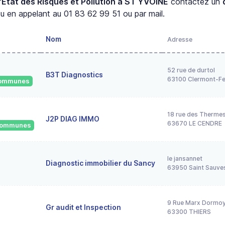
'État des Risques et Pollution à ST YVOINE
contactez un
u en appelant au 01 83 62 99 51 ou par mail.
Nom
Adresse
52 rue de durtol
B3T Diagnostics
63100 Clermont-Fe
 communes
18 rue des Therme
J2P DIAG IMMO
63670 LE CENDRE
 communes
le jansannet
Diagnostic immobilier du Sancy
63950 Saint Sauve
9 Rue Marx Dormo
Gr audit et Inspection
63300 THIERS