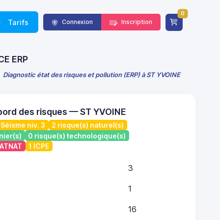
0
Tarifs
Connexion
Inscription
NCE ERP
Diagnostic état des risques et pollution (ERP) à ST YVOINE
bord des risques — ST YVOINE
Séisme niv. 3
2 risque(s) naturel(s)
nier(s)
0 risque(s) technologique(s)
 CATNAT
1 ICPE
3
1
16