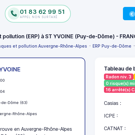
01 83 62 99 51
APPEL NON SURTAXÉ
 et pollution (ERP) à ST YVOINE (Puy-de-Dôme) - FRA
isques et pollution Auvergne-Rhône-Alpes
ERP Puy-de-Dôme
Tableau de 
 YVOINE
Radon niv. 3
00
0 risque(s) mi
16 arrêté(s)
04
-de-Dôme (63)
Casias :
ergne-Rhône-Alpes
ICPE :
CATNAT :
rouve en Auvergne-Rhône-Alpes