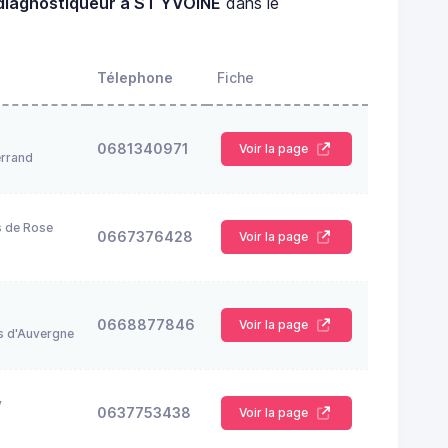
diagnostiqueur à ST YVOINE
dans le
Télephone
Fiche
0681340971
Voir la page
rrand
s de Rose
0667376428
Voir la page
0668877846
Voir la page
s d'Auvergne
y
0637753438
Voir la page