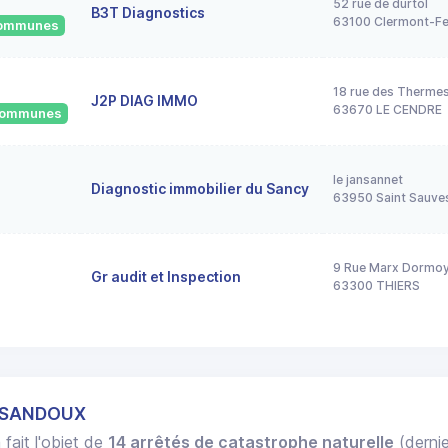
52 rue de durtol
B3T Diagnostics
63100 Clermont-Fe
 communes
18 rue des Therme
J2P DIAG IMMO
63670 LE CENDRE
 communes
le jansannet
Diagnostic immobilier du Sancy
63950 Saint Sauve
9 Rue Marx Dormo
Gr audit et Inspection
63300 THIERS
T SANDOUX
 fait l'objet de
14 arrêtés de catastrophe naturelle
(dernie