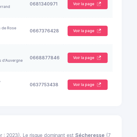
0681340971
Voir la page
rrand
s de Rose
0667376428
Voir la page
0668877846
Voir la page
s d'Auvergne
y
0637753438
Voir la page
r : 2023). Le risque dominant est
Sécheresse
(7