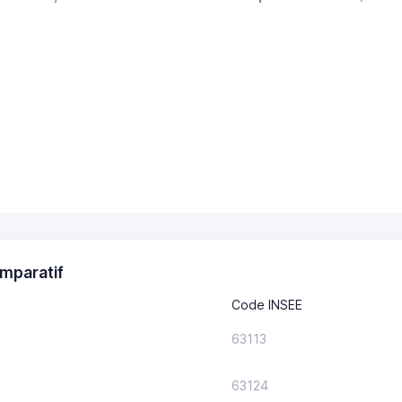
mparatif
Code INSEE
63113
63124