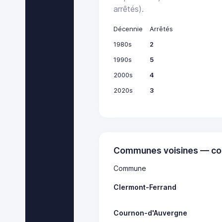
arrêtés).
Décennie
Arrêtés
1980s
2
1990s
5
2000s
4
2020s
3
Communes voisines — co
Commune
Clermont-Ferrand
Cournon-d'Auvergne