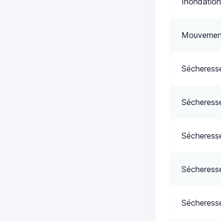
Inondation
Mouvement
Sécheress
Sécheress
Sécheress
Sécheress
Sécheress