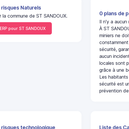
 risques Naturels
0 plans de p
l sur la commune de ST SANDOUX.
Il n'y a aucu
À ST SANDOUX,
ERP pour ST SANDOUX
miniers ne doi
constamment s
sécurité, gara
aucun incident
locales sont p
grâce à une b
Les habitants
sécurité est u
prévention des
 risques technologique
Liste des C