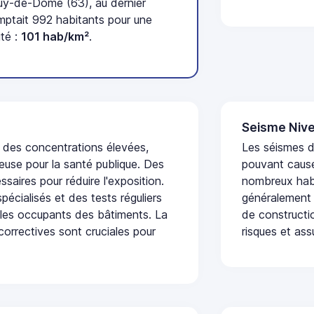
uy-de-Dôme (63), au dernier
ptait 992 habitants pour une
ité :
101 hab/km²
.
Seisme Nive
t des concentrations élevées,
Les séismes de
euse pour la santé publique. Des
pouvant cause
saires pour réduire l'exposition.
nombreux habi
écialisés et des tests réguliers
généralement 
 les occupants des bâtiments. La
de constructio
 correctives sont cruciales pour
risques et ass