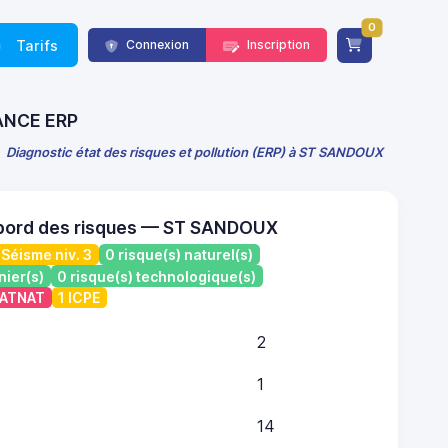
0
Tarifs
Connexion
Inscription
RANCE ERP
Diagnostic état des risques et pollution (ERP) à ST SANDOUX
 bord des risques — ST SANDOUX
Séisme niv. 3
0 risque(s) naturel(s)
nier(s)
0 risque(s) technologique(s)
 CATNAT
1 ICPE
2
1
14