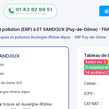
01 83 62 99 51
APPEL NON SURTAXÉ
 et pollution (ERP) à ST SANDOUX (Puy-de-Dôme) - F
isques et pollution Auvergne-Rhône-Alpes
ERP Puy-de-Dôme
Tableau de
SANDOUX
Radon niv. 3
50
0 risque(s) mi
14 arrêté(s)
95
-de-Dôme (63)
Casias :
ergne-Rhône-Alpes
ICPE :
CATNAT :
 trouve en Auvergne-Rhône-