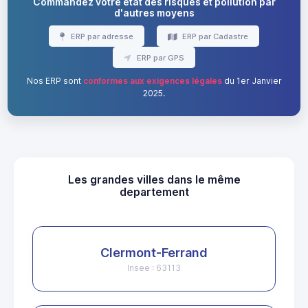
Commandez votre état des risques et pollution par
d'autres moyens
ERP par adresse
ERP par Cadastre
ERP par GPS
Nos ERP sont
conformes aux exigences légales
du 1er Janvier
2025.
Les grandes villes dans le même
departement
Clermont-Ferrand
Insee : 63113