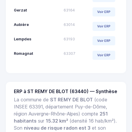
Gerzat
63164
Voir ERP
Aubière
63014
Voir ERP
Lempdes
63193
Voir ERP
Romagnat
63307
Voir ERP
ERP à ST REMY DE BLOT (63440) — Synthèse
La commune de
ST REMY DE BLOT
(code
INSEE 63391, département Puy-de-Dôme,
région Auvergne-Rhône-Alpes) compte
251
habitants
sur
15.32 km²
(densité 16 hab/km²).
Son
niveau de risque radon est 3
et son