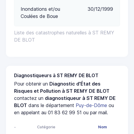
Inondations et/ou
30/12/1999
Coulées de Boue
Liste des catastrophes naturelles à ST REMY
DE BLOT
Diagnostiqueurs à ST REMY DE BLOT
Pour obtenir un
Diagnostic d'État des
Risques et Pollution à ST REMY DE BLOT
contactez un
diagnostiqueur à ST REMY DE
BLOT
dans le département
Puy-de-Dôme
ou
en appelant au 01 83 62 99 51 ou par mail.
-
Catégorie
Nom
Adr