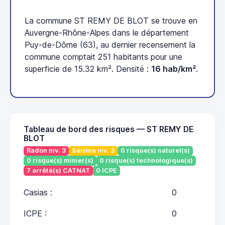
La commune ST REMY DE BLOT se trouve en
Auvergne-Rhône-Alpes dans le département
Puy-de-Dôme (63), au dernier recensement la
commune comptait 251 habitants pour une
superficie de 15.32 km². Densité :
16 hab/km²
.
Tableau de bord des risques — ST REMY DE
BLOT
Radon niv. 3
Séisme niv. 3
0 risque(s) naturel(s)
0 risque(s) minier(s)
0 risque(s) technologique(s)
7 arrêté(s) CATNAT
0 ICPE
Casias :
0
ICPE :
0