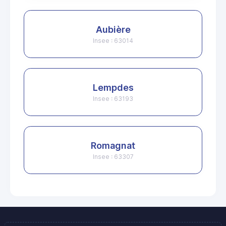
Aubière
Insee : 63014
Lempdes
Insee : 63193
Romagnat
Insee : 63307