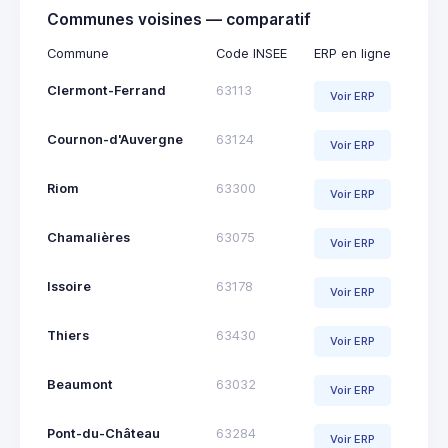
Communes voisines — comparatif
Commune
Code INSEE
ERP en ligne
Clermont-Ferrand
63113
Voir ERP
Cournon-d'Auvergne
63124
Voir ERP
Riom
63300
Voir ERP
Chamalières
63075
Voir ERP
Issoire
63178
Voir ERP
Thiers
63430
Voir ERP
Beaumont
63032
Voir ERP
Pont-du-Château
63284
Voir ERP