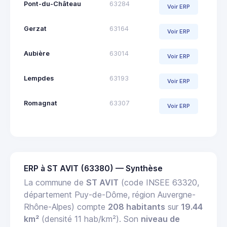
Pont-du-Château
63284
Voir ERP
Gerzat
63164
Voir ERP
Aubière
63014
Voir ERP
Lempdes
63193
Voir ERP
Romagnat
63307
Voir ERP
ERP à ST AVIT (63380) — Synthèse
La commune de
ST AVIT
(code INSEE 63320,
département Puy-de-Dôme, région Auvergne-
Rhône-Alpes) compte
208 habitants
sur
19.44
km²
(densité 11 hab/km²). Son
niveau de