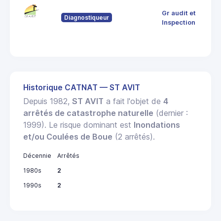
9 R
Gr audit et
Dor
Diagnostiqueur
633
Inspection
THI
Historique CATNAT — ST AVIT
Depuis 1982,
ST AVIT
a fait l'objet de
4
arrêtés de catastrophe naturelle
(dernier :
1999). Le risque dominant est
Inondations
et/ou Coulées de Boue
(2 arrêtés).
Décennie
Arrêtés
1980s
2
1990s
2