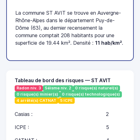
La commune ST AVIT se trouve en Auvergne-
Rhône-Alpes dans le département Puy-de-
Dôme (63), au dernier recensement la
commune comptait 208 habitants pour une
superficie de 19.44 km². Densité :
11 hab/km²
.
Tableau de bord des risques — ST AVIT
Radon niv. 3
Séisme niv. 2
0 risque(s) naturel(s)
0 risque(s) minier(s)
0 risque(s) technologique(s)
4 arrêté(s) CATNAT
5 ICPE
Casias :
2
ICPE :
5