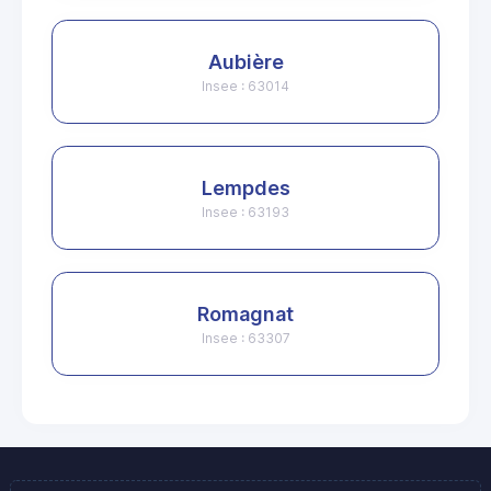
Aubière
Insee : 63014
Lempdes
Insee : 63193
Romagnat
Insee : 63307