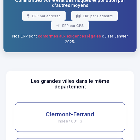
Commandez votre état des risques et pollution par
d'autres moyens
ERP par adresse
ERP par Cadastre
ERP par GPS
Nos ERP sont
conformes aux exigences légales
du 1er Janvier
2025.
Les grandes villes dans le même
departement
Clermont-Ferrand
Insee : 63113