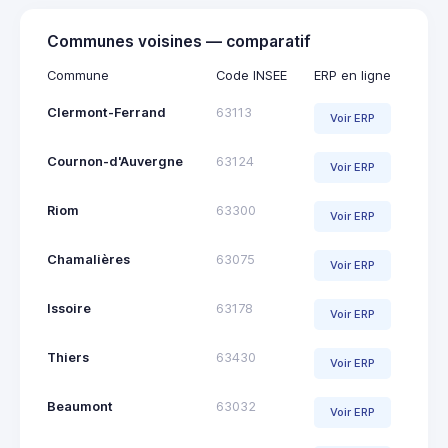
Communes voisines — comparatif
Commune
Code INSEE
ERP en ligne
Clermont-Ferrand
63113
Voir ERP
Cournon-d'Auvergne
63124
Voir ERP
Riom
63300
Voir ERP
Chamalières
63075
Voir ERP
Issoire
63178
Voir ERP
Thiers
63430
Voir ERP
Beaumont
63032
Voir ERP