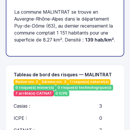
La commune MALINTRAT se trouve en
Auvergne-Rhône-Alpes dans le département
Puy-de-Dôme (63), au dernier recensement la
commune comptait 1 151 habitants pour une
superficie de 8.27 km². Densité :
139 hab/km²
.
Tableau de bord des risques — MALINTRAT
Radon niv. 2
Séisme niv. 3
1 risque(s) naturel(s)
0 risque(s) minier(s)
0 risque(s) technologique(s)
7 arrêté(s) CATNAT
0 ICPE
Casias :
3
ICPE :
0