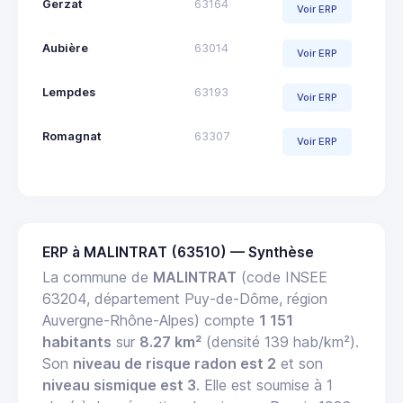
Gerzat
63164
Voir ERP
Aubière
63014
Voir ERP
Lempdes
63193
Voir ERP
Romagnat
63307
Voir ERP
ERP à MALINTRAT (63510) — Synthèse
La commune de
MALINTRAT
(code INSEE
63204, département Puy-de-Dôme, région
Auvergne-Rhône-Alpes) compte
1 151
habitants
sur
8.27 km²
(densité 139 hab/km²).
Son
niveau de risque radon est 2
et son
niveau sismique est 3
. Elle est soumise à 1