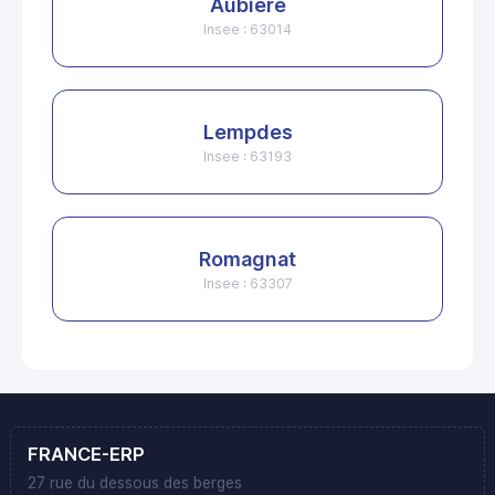
Aubière
Insee : 63014
Lempdes
Insee : 63193
Romagnat
Insee : 63307
FRANCE-ERP
27 rue du dessous des berges