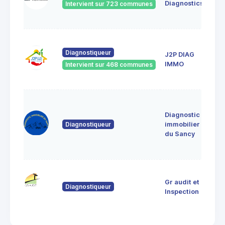
Diagnostics
Intervient sur 723 communes
Cle
Fer
18 r
The
Diagnostiqueur
J2P DIAG
de 
IMMO
Intervient sur 468 communes
636
CEN
le
jan
Diagnostic
639
Diagnostiqueur
immobilier
Sain
du Sancy
Sau
d'A
9 R
Gr audit et
Dor
Diagnostiqueur
633
Inspection
THI