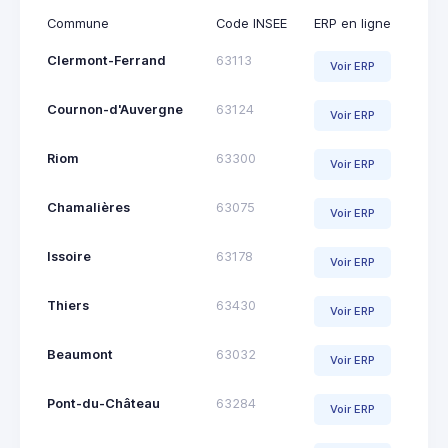
Commune
Code INSEE
ERP en ligne
Clermont-Ferrand
63113
Voir ERP
Cournon-d'Auvergne
63124
Voir ERP
Riom
63300
Voir ERP
Chamalières
63075
Voir ERP
Issoire
63178
Voir ERP
Thiers
63430
Voir ERP
Beaumont
63032
Voir ERP
Pont-du-Château
63284
Voir ERP