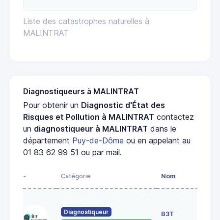
Liste des catastrophes naturelles à
MALINTRAT
Diagnostiqueurs à MALINTRAT
Pour obtenir un
Diagnostic d'État des
Risques et Pollution à MALINTRAT
contactez
un
diagnostiqueur à MALINTRAT
dans le
département
Puy-de-Dôme
ou en appelant au
01 83 62 99 51 ou par mail.
-
Catégorie
Nom
Adr
52 r
durt
Diagnostiqueur
B3T
631