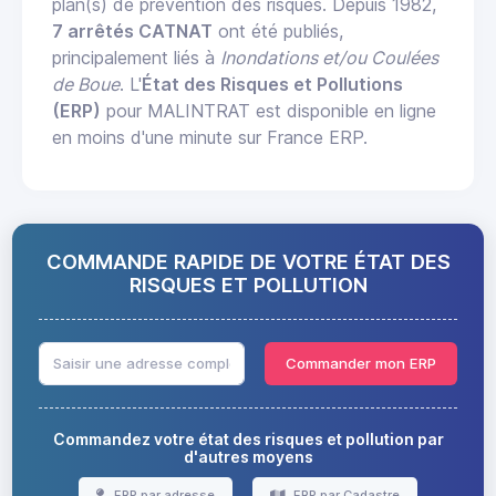
plan(s) de prévention des risques. Depuis 1982,
7 arrêtés CATNAT
ont été publiés,
principalement liés à
Inondations et/ou Coulées
de Boue
. L'
État des Risques et Pollutions
(ERP)
pour MALINTRAT est disponible en ligne
en moins d'une minute sur France ERP.
COMMANDE RAPIDE DE VOTRE ÉTAT DES
RISQUES ET POLLUTION
Commander mon ERP
Commandez votre état des risques et pollution par
d'autres moyens
ERP par adresse
ERP par Cadastre