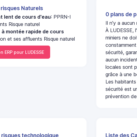
 risques Naturels
0 plans de p
 lent de cours d'eau
: PPRN-I
Il n'y a aucu
ts Risque naturel
À LUDESSE, l'
u à montée rapide de cours
miniers ne doi
 et ses affluents Risque naturel
constamment s
sécurité, gara
n ERP pour LUDESSE
aucun incident
locales sont p
grâce à une b
Les habitants
sécurité est u
prévention des
 risques technologique
Liste des C