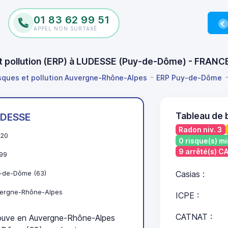
01 83 62 99 51
APPEL NON SURTAXÉ
 et pollution (ERP) à LUDESSE (Puy-de-Dôme) - FRANC
isques et pollution Auvergne-Rhône-Alpes
ERP Puy-de-Dôme
Tableau de 
DESSE
Radon niv. 3
20
0 risque(s) mi
9 arrêté(s) 
99
-de-Dôme (63)
Casias :
ergne-Rhône-Alpes
ICPE :
CATNAT :
uve en Auvergne-Rhône-Alpes