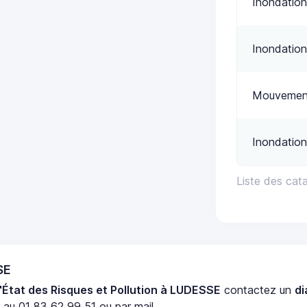
Inondation
Inondation
Mouvement
Inondation
Liste des cat
SE
'État des Risques et Pollution à LUDESSE
contactez un
di
 au 01 83 62 99 51 ou par mail.