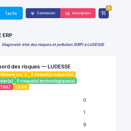
0
Tarifs
Connexion
Inscription
E ERP
Diagnostic état des risques et pollution (ERP) à LUDESSE
bord des risques — LUDESSE
Séisme niv. 3
2 risque(s) naturel(s)
nier(s)
0 risque(s) technologique(s)
CATNAT
1 ICPE
0
1
9