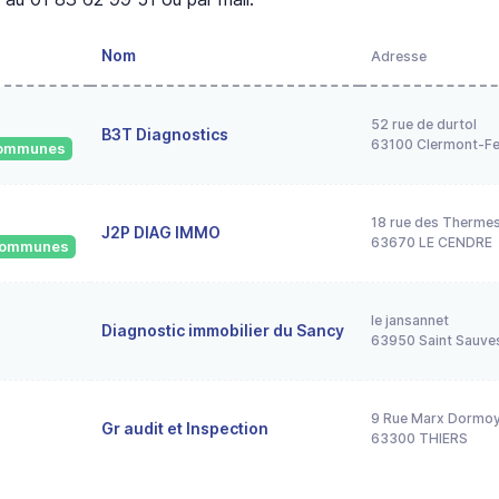
Nom
Adresse
52 rue de durtol
B3T Diagnostics
63100 Clermont-Fe
 communes
18 rue des Therme
J2P DIAG IMMO
63670 LE CENDRE
 communes
le jansannet
Diagnostic immobilier du Sancy
63950 Saint Sauve
9 Rue Marx Dormo
Gr audit et Inspection
63300 THIERS