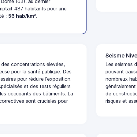
Dôme (63), au dernier
ptait 487 habitants pour une
té :
56 hab/km²
.
Seisme Nive
t des concentrations élevées,
Les séismes de
euse pour la santé publique. Des
pouvant cause
saires pour réduire l'exposition.
nombreux habi
écialisés et des tests réguliers
généralement 
 les occupants des bâtiments. La
de constructio
 correctives sont cruciales pour
risques et ass