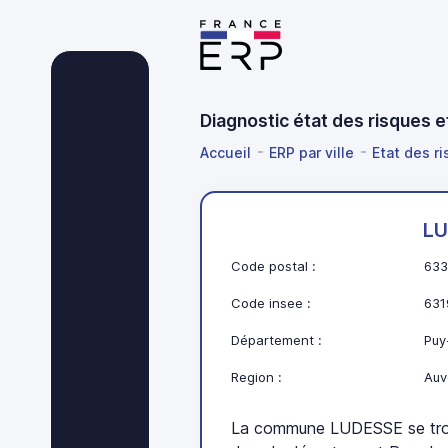
Diagnostic état des risques
Accueil
ERP par ville
Etat des r
LU
Code postal :
633
Code insee :
631
Département :
Puy
Region :
Auv
La commune LUDESSE se tro