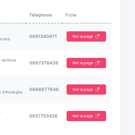
Télephone
Fiche
0681340971
Voir la page
rrand
s de Rose
0667376428
Voir la page
0668877846
Voir la page
s d'Auvergne
y
0637753438
Voir la page