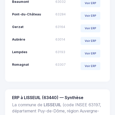
Beaumont
63032
Voir ERP
Pont-du-Château
63284
Voir ERP
Gerzat
63164
Voir ERP
Aubière
63014
Voir ERP
Lempdes
63193
Voir ERP
Romagnat
63307
Voir ERP
ERP à LISSEUIL (63440) — Synthèse
La commune de
LISSEUIL
(code INSEE 63197,
département Puy-de-Dôme, région Auvergne-