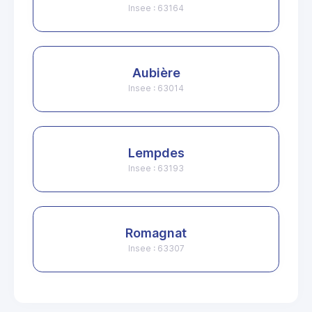
Insee : 63164
Aubière
Insee : 63014
Lempdes
Insee : 63193
Romagnat
Insee : 63307