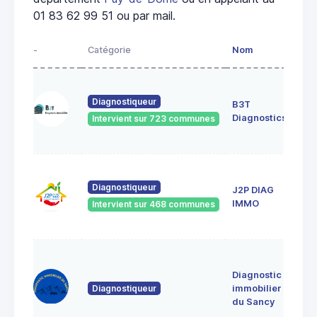
01 83 62 99 51 ou par mail.
-
Catégorie
Nom
Adr
52 r
durt
Diagnostiqueur
B3T
631
Diagnostics
Intervient sur 723 communes
Cle
Fer
18 r
The
Diagnostiqueur
J2P DIAG
de 
IMMO
Intervient sur 468 communes
636
CEN
le
jan
Diagnostic
639
Diagnostiqueur
immobilier
Sain
du Sancy
Sau