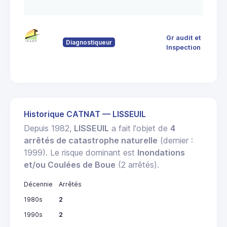
d'A
9 R
Gr audit et
Dor
Diagnostiqueur
633
Inspection
THI
Historique CATNAT — LISSEUIL
Depuis 1982,
LISSEUIL
a fait l'objet de
4
arrêtés de catastrophe naturelle
(dernier :
1999). Le risque dominant est
Inondations
et/ou Coulées de Boue
(2 arrêtés).
Décennie
Arrêtés
1980s
2
1990s
2