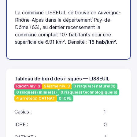
La commune LISSEUIL se trouve en Auvergne-
Rhône-Alpes dans le département Puy-de-
Dôme (63), au dernier recensement la
commune comptait 107 habitants pour une
superficie de 6.91 km². Densité :
15 hab/km²
.
Tableau de bord des risques — LISSEUIL
Radon niv. 3
Séisme niv. 3
0 risque(s) naturel(s)
0 risque(s) minier(s)
0 risque(s) technologique(s)
4 arrêté(s) CATNAT
0 ICPE
Casias :
1
ICPE :
0