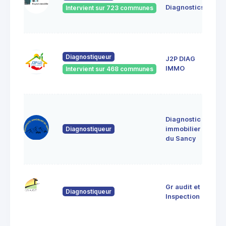
631
Diagnostics
Intervient sur 723 communes
Cle
Fer
18 r
The
Diagnostiqueur
J2P DIAG
de 
IMMO
Intervient sur 468 communes
636
CEN
le
jan
Diagnostic
639
Diagnostiqueur
immobilier
Sain
du Sancy
Sau
d'A
9 R
Gr audit et
Dor
Diagnostiqueur
633
Inspection
THI