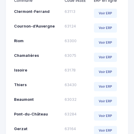
Commune
Code INSEE
ERP en ligne
Clermont-Ferrand
63113
Voir ERP
Cournon-d'Auvergne
63124
Voir ERP
Riom
63300
Voir ERP
Chamalières
63075
Voir ERP
Issoire
63178
Voir ERP
Thiers
63430
Voir ERP
Beaumont
63032
Voir ERP
Pont-du-Château
63284
Voir ERP
Gerzat
63164
Voir ERP