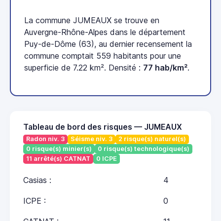
La commune JUMEAUX se trouve en
Auvergne-Rhône-Alpes dans le département
Puy-de-Dôme (63), au dernier recensement la
commune comptait 559 habitants pour une
superficie de 7.22 km². Densité :
77 hab/km²
.
Tableau de bord des risques — JUMEAUX
Radon niv. 3
Séisme niv. 3
2 risque(s) naturel(s)
0 risque(s) minier(s)
0 risque(s) technologique(s)
11 arrêté(s) CATNAT
0 ICPE
Casias :
4
ICPE :
0