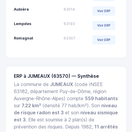
Aubière
63014
Voir ERP
Lempdes
63193
Voir ERP
Romagnat
63307
Voir ERP
ERP à JUMEAUX (63570) — Synthèse
La commune de
JUMEAUX
(code INSEE
63182, département Puy-de-Dôme, région
Auvergne-Rhône-Alpes) compte
559 habitants
sur
7.22 km²
(densité 77 hab/km²). Son
niveau
de risque radon est 3
et son
niveau sismique
est 3
. Elle est soumise à 2 plan(s) de
prévention des risques. Depuis 1982,
11 arrêtés