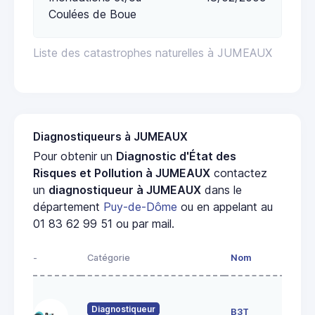
Coulées de Boue
Liste des catastrophes naturelles à JUMEAUX
Diagnostiqueurs à JUMEAUX
Pour obtenir un
Diagnostic d'État des
Risques et Pollution à JUMEAUX
contactez
un
diagnostiqueur à JUMEAUX
dans le
département
Puy-de-Dôme
ou en appelant au
01 83 62 99 51 ou par mail.
-
Catégorie
Nom
Adr
52 r
durt
Diagnostiqueur
B3T