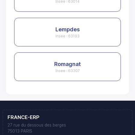
Insee : 63014
Lempdes
Insee : 63193
Romagnat
Insee : 63307
FRANCE-ERP
27 rue du dessous des berges
75013 PARIS