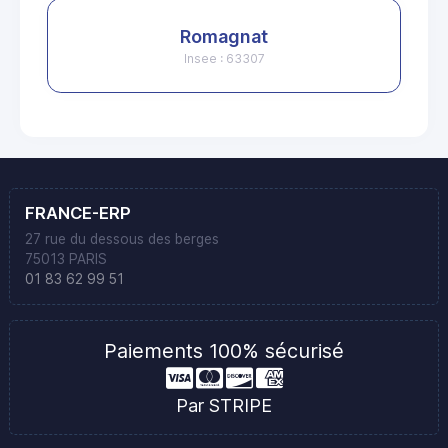
Romagnat
Insee : 63307
FRANCE-ERP
27 rue du dessous des berges
75013 PARIS
01 83 62 99 51
Paiements 100% sécurisé
Par STRIPE