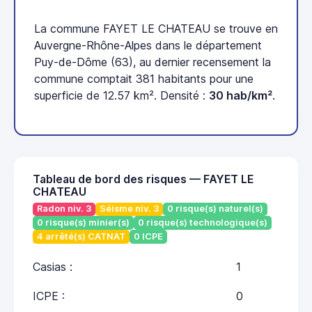
La commune FAYET LE CHATEAU se trouve en
Auvergne-Rhône-Alpes dans le département
Puy-de-Dôme (63), au dernier recensement la
commune comptait 381 habitants pour une
superficie de 12.57 km². Densité :
30 hab/km²
.
Tableau de bord des risques — FAYET LE
CHATEAU
Radon niv. 3
Séisme niv. 3
0 risque(s) naturel(s)
0 risque(s) minier(s)
0 risque(s) technologique(s)
4 arrêté(s) CATNAT
0 ICPE
Casias :
1
ICPE :
0