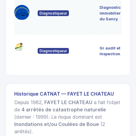
jan
Diagnostic
639
Diagnostiqueur
immobilier
Sain
du Sancy
Sau
d'A
9 R
Gr audit et
Dor
Diagnostiqueur
633
Inspection
THI
Historique CATNAT — FAYET LE CHATEAU
Depuis 1982,
FAYET LE CHATEAU
a fait l'objet
de
4 arrêtés de catastrophe naturelle
(dernier : 1999). Le risque dominant est
Inondations et/ou Coulées de Boue
(2
arrêtés).