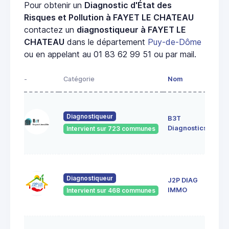
Pour obtenir un
Diagnostic d'État des
Risques et Pollution à FAYET LE CHATEAU
contactez un
diagnostiqueur à FAYET LE
CHATEAU
dans le département
Puy-de-Dôme
ou en appelant au 01 83 62 99 51 ou par mail.
-
Catégorie
Nom
Adr
52 r
durt
Diagnostiqueur
B3T
631
Diagnostics
Intervient sur 723 communes
Cle
Fer
18 r
The
Diagnostiqueur
J2P DIAG
de 
IMMO
Intervient sur 468 communes
636
CEN
le