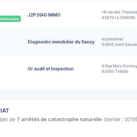
18 rue des Therme
J2P DIAG IMMO
63670 LE CENDRE
 communes
le jansannet
Diagnostic immobilier du Sancy
63950 Saint Sauve
9 Rue Marx Dormo
Gr audit et Inspection
63300 THIERS
FIAT
objet de
7 arrêtés de catastrophe naturelle
(dernier : 2019