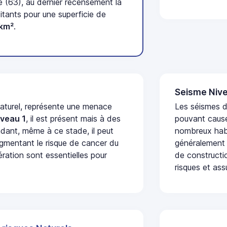
(63), au dernier recensement la
tants pour une superficie de
km²
.
Seisme Nive
naturel, représente une menace
Les séismes de
iveau 1
, il est présent mais à des
pouvant cause
dant, même à ce stade, il peut
nombreux habi
augmentant le risque de cancer du
généralement 
ération sont essentielles pour
de constructio
risques et ass