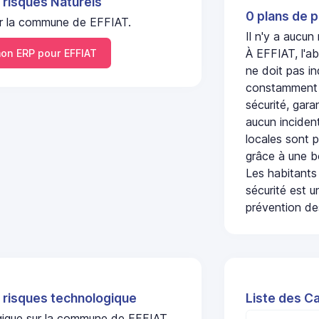
 risques Naturels
0 plans de p
 sur la commune de EFFIAT.
Il n'y a aucun
À EFFIAT, l'a
n ERP pour EFFIAT
ne doit pas i
constamment s
sécurité, gara
aucun incident
locales sont p
grâce à une b
Les habitants
sécurité est u
prévention des
 risques technologique
Liste des C
ogique sur la commune de EFFIAT.