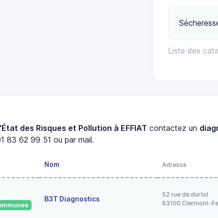
Sécheress
Liste des cat
'État des Risques et Pollution à EFFIAT
contactez un
diag
1 83 62 99 51 ou par mail.
Nom
Adresse
52 rue de durtol
B3T Diagnostics
63100 Clermont-Fe
 communes