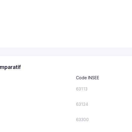
mparatif
Code INSEE
63113
63124
63300