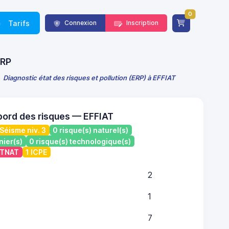
0
Tarifs
Connexion
Inscription
ERP
Diagnostic état des risques et pollution (ERP) à EFFIAT
bord des risques — EFFIAT
Séisme niv. 3
0 risque(s) naturel(s)
nier(s)
0 risque(s) technologique(s)
ATNAT
1 ICPE
2
1
7