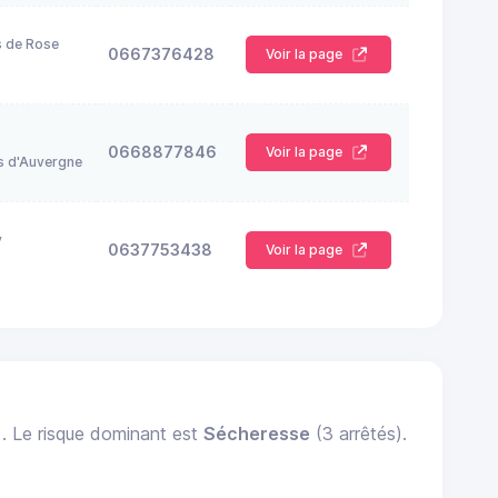
s de Rose
0667376428
Voir la page
0668877846
Voir la page
s d'Auvergne
y
0637753438
Voir la page
). Le risque dominant est
Sécheresse
(3 arrêtés).