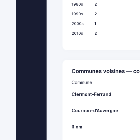
1980s
2
1990s
2
2000s
1
2010s
2
Communes voisines — co
Commune
Clermont-Ferrand
Cournon-d'Auvergne
Riom