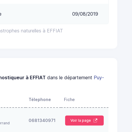
e
09/08/2019
astrophes naturelles à EFFIAT
nostiqueur à EFFIAT
dans le département
Puy-
Télephone
Fiche
0681340971
Voir la page
rrand