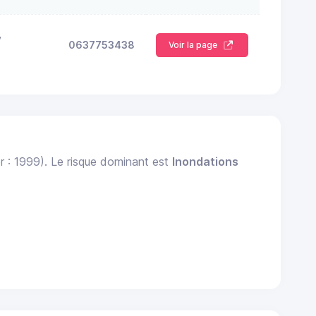
y
0637753438
Voir la page
r : 1999). Le risque dominant est
Inondations