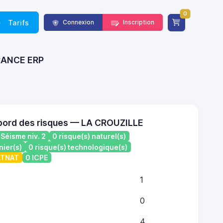
0
Tarifs
Connexion
Inscription
FRANCE ERP
bord des risques — LA CROUZILLE
Séisme niv. 2
0 risque(s) naturel(s)
nier(s)
0 risque(s) technologique(s)
CATNAT
0 ICPE
1
0
4