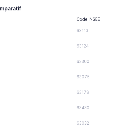
mparatif
Code INSEE
63113
63124
63300
63075
63178
63430
63032