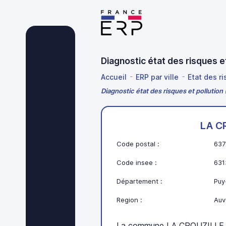
Diagnostic état des risques
Accueil
ERP par ville
Etat des r
Diagnostic état des risques et pollutio
LA C
Code postal :
637
Code insee :
631
Département :
Puy
Region :
Auv
La commune LA CROUZILLE s