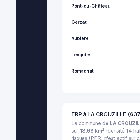
Pont-du-Château
Gerzat
Aubière
Lempdes
Romagnat
ERP à LA CROUZILLE (63
La commune de
LA CROUZIL
sur
18.68 km²
(densité 14 h
risques (PPR) n'est actif su