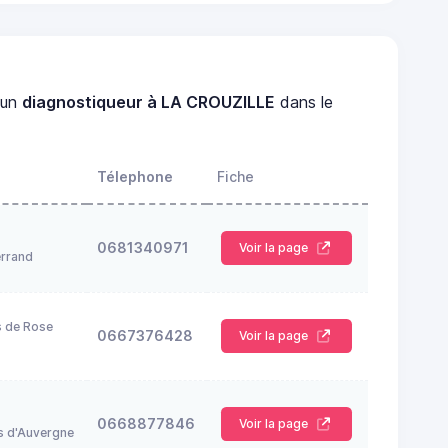
 un
diagnostiqueur à LA CROUZILLE
dans le
Télephone
Fiche
0681340971
Voir la page
rrand
s de Rose
0667376428
Voir la page
0668877846
Voir la page
s d'Auvergne