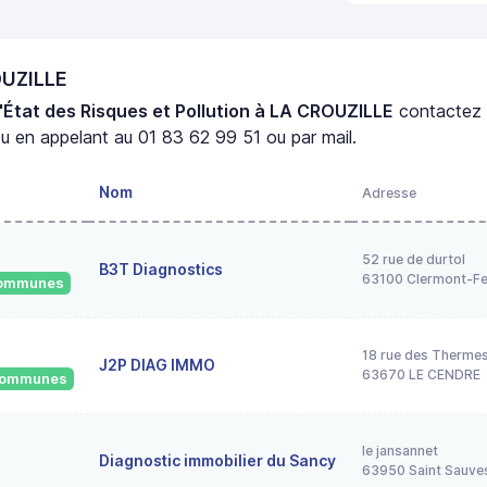
OUZILLE
'État des Risques et Pollution à LA CROUZILLE
contactez
u en appelant au 01 83 62 99 51 ou par mail.
Nom
Adresse
52 rue de durtol
B3T Diagnostics
63100 Clermont-Fe
 communes
18 rue des Therme
J2P DIAG IMMO
63670 LE CENDRE
 communes
le jansannet
Diagnostic immobilier du Sancy
63950 Saint Sauve