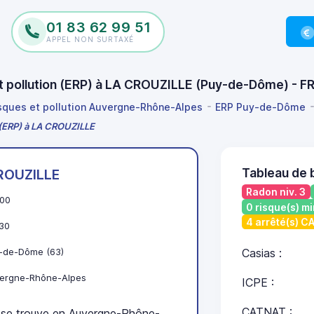
01 83 62 99 51
APPEL NON SURTAXÉ
 et pollution (ERP) à LA CROUZILLE (Puy-de-Dôme) - 
isques et pollution Auvergne-Rhône-Alpes
ERP Puy-de-Dôme
n (ERP) à LA CROUZILLE
Tableau de 
ROUZILLE
Radon niv. 3
00
0 risque(s) mi
4 arrêté(s) 
30
-de-Dôme (63)
Casias :
ergne-Rhône-Alpes
ICPE :
CATNAT :
e trouve en Auvergne-Rhône-