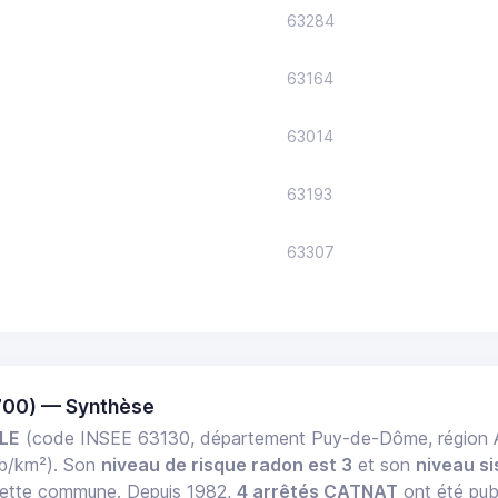
63284
63164
63014
63193
63307
700) — Synthèse
LE
(code INSEE 63130, département Puy-de-Dôme, région
ab/km²). Son
niveau de risque radon est 3
et son
niveau si
r cette commune. Depuis 1982,
4 arrêtés CATNAT
ont été publ