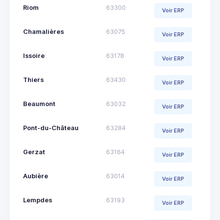
Riom
63300
Voir ERP
Chamalières
63075
Voir ERP
Issoire
63178
Voir ERP
Thiers
63430
Voir ERP
Beaumont
63032
Voir ERP
Pont-du-Château
63284
Voir ERP
Gerzat
63164
Voir ERP
Aubière
63014
Voir ERP
Lempdes
63193
Voir ERP