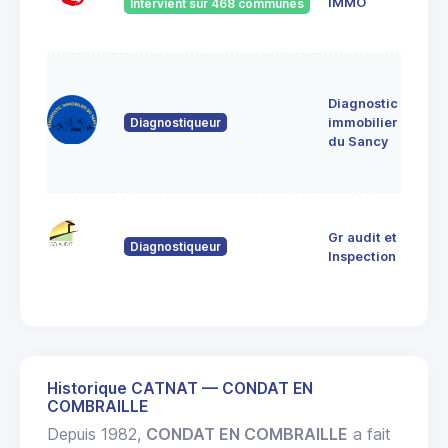
IMMO
Intervient sur 468 communes
636
CEN
le
jan
Diagnostic
639
Diagnostiqueur
immobilier
Sain
du Sancy
Sau
d'A
9 R
Gr audit et
Dor
Diagnostiqueur
633
Inspection
THI
Historique CATNAT — CONDAT EN
COMBRAILLE
Depuis 1982,
CONDAT EN COMBRAILLE
a fait