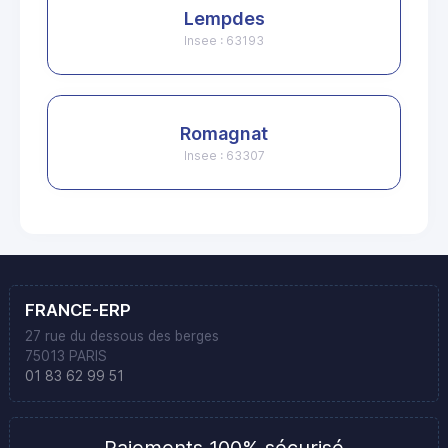
Lempdes
Insee : 63193
Romagnat
Insee : 63307
FRANCE-ERP
27 rue du dessous des berges
75013 PARIS
01 83 62 99 51
Paiements 100% sécurisé