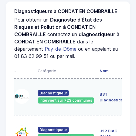
Diagnostiqueurs à CONDAT EN COMBRAILLE
Pour obtenir un
Diagnostic d'État des
Risques et Pollution à CONDAT EN
COMBRAILLE
contactez un
diagnostiqueur à
CONDAT EN COMBRAILLE
dans le
département
Puy-de-Dôme
ou en appelant au
01 83 62 99 51 ou par mail.
-
Catégorie
Nom
Adr
52 r
durt
Diagnostiqueur
B3T
631
Diagnostics
Intervient sur 723 communes
Cle
Fer
18 r
The
Diagnostiqueur
J2P DIAG
de 