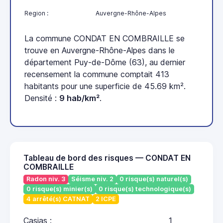
Region :
Auvergne-Rhône-Alpes
La commune CONDAT EN COMBRAILLE se
trouve en Auvergne-Rhône-Alpes dans le
département Puy-de-Dôme (63), au dernier
recensement la commune comptait 413
habitants pour une superficie de 45.69 km².
Densité :
9 hab/km²
.
Tableau de bord des risques — CONDAT EN
COMBRAILLE
Radon niv. 3
Séisme niv. 2
0 risque(s) naturel(s)
0 risque(s) minier(s)
0 risque(s) technologique(s)
4 arrêté(s) CATNAT
2 ICPE
Casias :
1