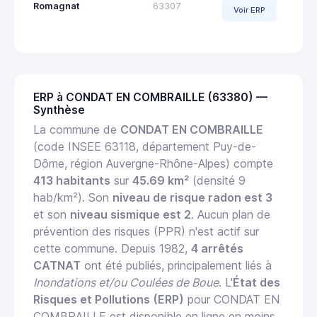
Romagnat
63307
Voir ERP
ERP à CONDAT EN COMBRAILLE (63380) —
Synthèse
La commune de
CONDAT EN COMBRAILLE
(code INSEE 63118, département Puy-de-
Dôme, région Auvergne-Rhône-Alpes) compte
413 habitants
sur
45.69 km²
(densité 9
hab/km²). Son
niveau de risque radon est 3
et son
niveau sismique est 2
. Aucun plan de
prévention des risques (PPR) n'est actif sur
cette commune. Depuis 1982,
4 arrêtés
CATNAT
ont été publiés, principalement liés à
Inondations et/ou Coulées de Boue
. L'
État des
Risques et Pollutions (ERP)
pour CONDAT EN
COMBRAILLE est disponible en ligne en moins