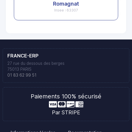
Romagnat
Insee : 63307
FRANCE-ERP
27 rue du dessous des berges
75013 PARIS
01 83 62 99 51
Paiements 100% sécurisé
Par STRIPE