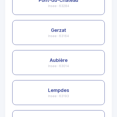
Pont-du-Château
Insee : 63284
Gerzat
Insee : 63164
Aubière
Insee : 63014
Lempdes
Insee : 63193