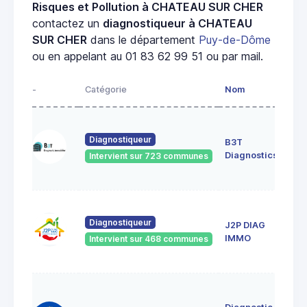
Risques et Pollution à CHATEAU SUR CHER
contactez un
diagnostiqueur à CHATEAU
SUR CHER
dans le département
Puy-de-Dôme
ou en appelant au 01 83 62 99 51 ou par mail.
-
Catégorie
Nom
Adr
52 r
durt
Diagnostiqueur
B3T
631
Diagnostics
Intervient sur 723 communes
Cle
Fer
18 r
The
Diagnostiqueur
J2P DIAG
de 
IMMO
Intervient sur 468 communes
636
CEN
le
jan