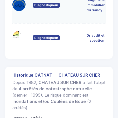
Diagnostic
639
Diagnostiqueur
immobilier
Sain
du Sancy
Sau
d'A
9 R
Gr audit et
Dor
Diagnostiqueur
633
Inspection
THI
Historique CATNAT — CHATEAU SUR CHER
Depuis 1982,
CHATEAU SUR CHER
a fait l'objet
de
4 arrêtés de catastrophe naturelle
(dernier : 1999). Le risque dominant est
Inondations et/ou Coulées de Boue
(2
arrêtés).
Décennie
Arrêtés