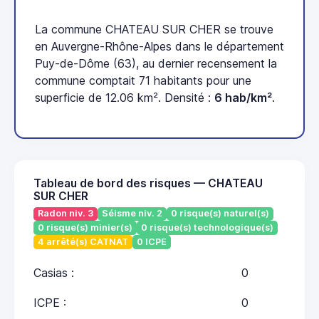
La commune CHATEAU SUR CHER se trouve
en Auvergne-Rhône-Alpes dans le département
Puy-de-Dôme (63), au dernier recensement la
commune comptait 71 habitants pour une
superficie de 12.06 km². Densité :
6 hab/km²
.
Tableau de bord des risques — CHATEAU
SUR CHER
Radon niv. 3
Séisme niv. 2
0 risque(s) naturel(s)
0 risque(s) minier(s)
0 risque(s) technologique(s)
4 arrêté(s) CATNAT
0 ICPE
Casias :
0
ICPE :
0