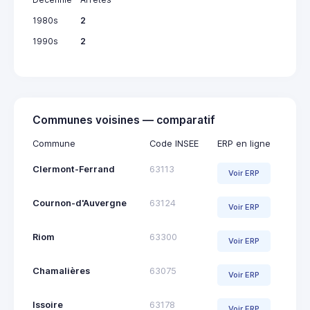
1980s
2
1990s
2
Communes voisines — comparatif
Commune
Code INSEE
ERP en ligne
Clermont-Ferrand
63113
Voir ERP
Cournon-d'Auvergne
63124
Voir ERP
Riom
63300
Voir ERP
Chamalières
63075
Voir ERP
Issoire
63178
Voir ERP