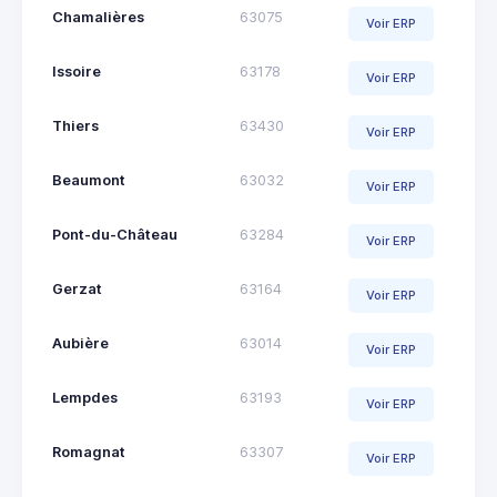
Chamalières
63075
Voir ERP
Issoire
63178
Voir ERP
Thiers
63430
Voir ERP
Beaumont
63032
Voir ERP
Pont-du-Château
63284
Voir ERP
Gerzat
63164
Voir ERP
Aubière
63014
Voir ERP
Lempdes
63193
Voir ERP
Romagnat
63307
Voir ERP