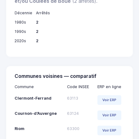
et/ou Coulées de Boue
(2 arrêtés).
Décennie
Arrêtés
1980s
2
1990s
2
2020s
2
Communes voisines — comparatif
Commune
Code INSEE
ERP en ligne
Clermont-Ferrand
63113
Voir ERP
Cournon-d'Auvergne
63124
Voir ERP
Riom
63300
Voir ERP