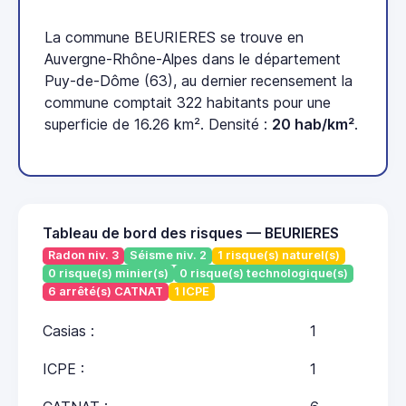
La commune BEURIERES se trouve en
Auvergne-Rhône-Alpes dans le département
Puy-de-Dôme (63), au dernier recensement la
commune comptait 322 habitants pour une
superficie de 16.26 km². Densité :
20 hab/km²
.
Tableau de bord des risques — BEURIERES
Radon niv. 3
Séisme niv. 2
1 risque(s) naturel(s)
0 risque(s) minier(s)
0 risque(s) technologique(s)
6 arrêté(s) CATNAT
1 ICPE
Casias :
1
ICPE :
1