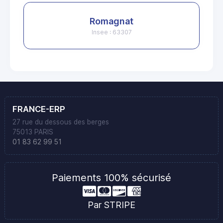
Romagnat
Insee : 63307
FRANCE-ERP
27 rue du dessous des berges
75013 PARIS
01 83 62 99 51
Paiements 100% sécurisé
Par STRIPE