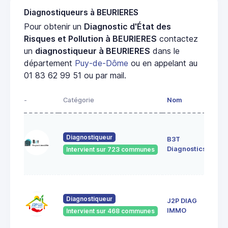
Diagnostiqueurs à BEURIERES
Pour obtenir un
Diagnostic d'État des
Risques et Pollution à BEURIERES
contactez
un
diagnostiqueur à BEURIERES
dans le
département
Puy-de-Dôme
ou en appelant au
01 83 62 99 51 ou par mail.
-
Catégorie
Nom
Adr
52 r
durt
Diagnostiqueur
B3T
631
Diagnostics
Intervient sur 723 communes
Cle
Fer
18 r
The
Diagnostiqueur
J2P DIAG
de 
IMMO
Intervient sur 468 communes
636
CEN