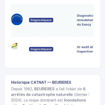
le
jan
Diagnostic
639
Diagnostiqueur
immobilier
Sain
du Sancy
Sau
d'A
9 R
Gr audit et
Dor
Diagnostiqueur
633
Inspection
THI
Historique CATNAT — BEURIERES
Depuis 1982,
BEURIERES
a fait l'objet de
6
arrêtés de catastrophe naturelle
(dernier :
2024). Le risque dominant est
Inondations