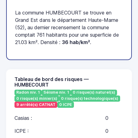
La commune HUMBECOURT se trouve en
Grand Est dans le département Haute-Marne
(52), au dernier recensement la commune
comptait 761 habitants pour une superficie de
21.03 km². Densité :
36 hab/km²
.
Tableau de bord des risques —
HUMBECOURT
Radon niv. 1
Séisme niv. 1
0 risque(s) naturel(s)
0 risque(s) minier(s)
0 risque(s) technologique(s)
9 arrêté(s) CATNAT
0 ICPE
Casias :
0
ICPE :
0