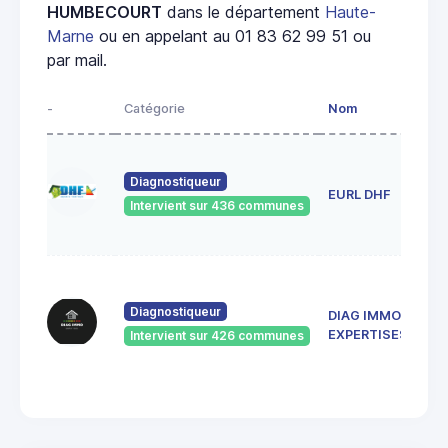
HUMBECOURT
dans le département
Haute-
Marne
ou en appelant au 01 83 62 99 51 ou
par mail.
-
Catégorie
Nom
Adr
1 r
ros
Diagnostiqueur
EURL DHF
52
Intervient sur 436 communes
Bet
la-
137
de 
Diagnostiqueur
DIAG IMMO
Rép
52
EXPERTISES
Intervient sur 426 communes
SAI
DIZ