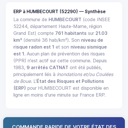
ERP à HUMBECOURT (52290) — Synthèse
La commune de
HUMBECOURT
(code INSEE
52244, département Haute-Marne, région
Grand Est) compte
761 habitants
sur
21.03
km²
(densité 36 hab/km²). Son
niveau de
risque radon est 1
et son
niveau sismique
est 1
. Aucun plan de prévention des risques
(PPR) n'est actif sur cette commune. Depuis
1983,
9 arrêtés CATNAT
ont été publiés,
principalement liés à
Inondations et/ou Coulées
de Boue
. L'
État des Risques et Pollutions
(ERP)
pour HUMBECOURT est disponible en
ligne en moins d'une minute sur France ERP.
COMMANDE RAPIDE DE VOTRE ÉTAT DES