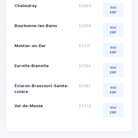
Chalindrey
52093
Voir
ERP
Bourbonne-les-Bains
52060
Voir
ERP
Montier-en-Der
52331
Voir
ERP
Eurville-Bienville
52194
Voir
ERP
Éclaron-Braucourt-Sainte-
52182
Voir
Livière
ERP
Val-de-Meuse
52332
Voir
ERP