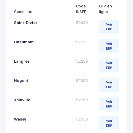
Code
ERP en
Commune
INSEE
ligne
Saint-Dizier
52448
Voir
ERP
Chaumont
52121
Voir
ERP
Langres
52269
Voir
ERP
Nogent
52353
Voir
ERP
Joinville
52250
Voir
ERP
Wassy
52550
Voir
ERP