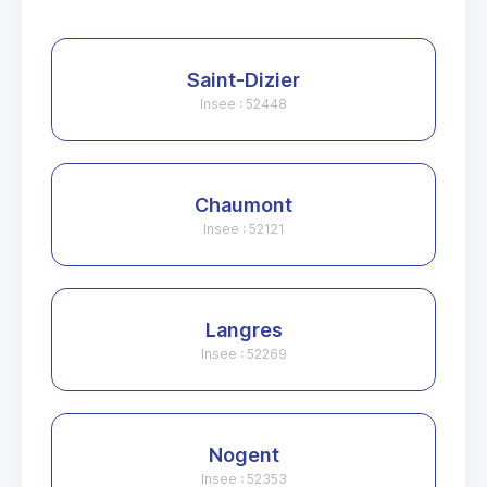
Saint-Dizier
Insee : 52448
Chaumont
Insee : 52121
Langres
Insee : 52269
Nogent
Insee : 52353